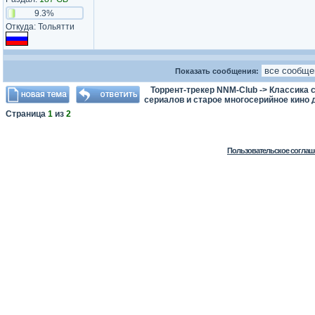
9.3%
Откуда: Тольятти
Показать сообщения:
Торрент-трекер NNM-Club
->
Классика с
сериалов и старое многосерийное кино д
Страница
1
из
2
Пользовательское соглаш