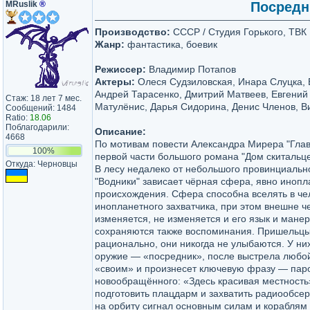
MRuslik
®
Посредни
Производство:
СССР / Студия Горького, ТВК
Жанр:
фантастика, боевик
Режиссер:
Владимир Потапов
Актеры:
Олеся Судзиловская, Инара Слуцка, 
Андрей Тарасенко, Дмитрий Матвеев, Евгений 
Стаж: 18 лет 7 мес.
Матулёнис, Дарья Сидорина, Денис Членов, В
Сообщений: 1484
Ratio:
18.06
Поблагодарили:
Описание:
4668
По мотивам повести Александра Мирера "Глав
100%
первой части большого романа "Дом скитальце
Откуда: Черновцы
В лесу недалеко от небольшого провинциальн
"Водники" зависает чёрная сфера, явно инопл
происхождения. Сфера способна вселять в че
инопланетного захватчика, при этом внешне ч
изменяется, не изменяется и его язык и манер
сохраняются также воспоминания. Пришельцы
рационально, они никогда не улыбаются. У ни
оружие — «посредник», после выстрела любо
«своим» и произнесет ключевую фразу — пар
новообращённого: «Здесь красивая местность»
подготовить плацдарм и захватить радиообсер
на орбиту сигнал основным силам и кораблям