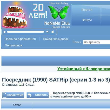
Портал
Форум
Правила оформления
Обход блокировок
Поиск :
Популярное
Устойчивый к блокировка
Посредник (1990) SATRip (серии 1-3 из 3)
Страницы:
1
,
2
След.
Торрент-трекер NNM-Club
->
Классика с
многосерийное кино до 90-х
Автор