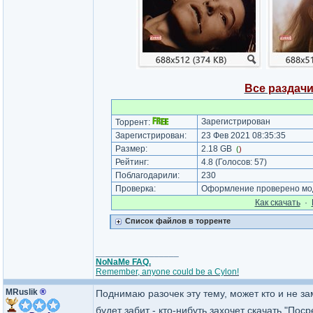
Все раздачи
Зарегистрирован
Торрент:
Зарегистрирован:
23 Фев 2021 08:35:35
Размер:
2.18 GB
(
)
Рейтинг:
4.8
(Голосов:
57
)
Поблагодарили:
230
Проверка:
Оформление проверено мод
Как cкачать
·
Список файлов в торренте
_________________
NoNaMe FAQ.
Remember, anyone could be a Cylon!
MRuslik
®
Поднимаю разочек эту тему, может кто и не за
будет забит - кто-нибуть захочет скачать "Пос