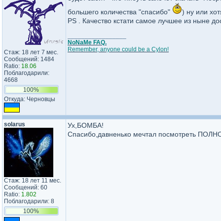
большего количества "спасибо"
) ну или хо
PS . Качество кстати самое лучшее из ныне д
_________________
NoNaMe FAQ.
Remember, anyone could be a Cylon!
Стаж: 18 лет 7 мес.
Сообщений: 1484
Ratio:
18.06
Поблагодарили:
4668
100%
Откуда: Черновцы
solarus
Ух,БОМБА!
Спасибо,давненько мечтал посмотреть ПОЛ
Стаж: 18 лет 11 мес.
Сообщений: 60
Ratio:
1.802
Поблагодарили: 8
100%