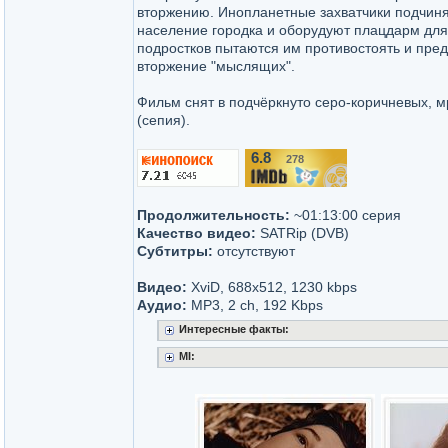
вторжению. Инопланетные захватчики подчиня
население городка и оборудуют плацдарм для
подростков пытаются им противостоять и пред
вторжение "мыслящих".
Фильм снят в подчёркнуто серо-коричневых, 
(сепия).
6.8
278
/10
Продолжительность:
~01:13:00 серия
Качество видео:
SATRip (DVB)
Субтитры:
отсутствуют
Видео:
XviD, 688x512, 1230 kbps
Аудио:
MP3, 2 ch, 192 Kbps
Интересные факты:
MI: