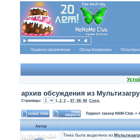
Правила оформления
Обход блокировок
Популярн
Усто
архив обсуждения из Мультизагруз
Страницы:
1
,
2
,
3
...
97
,
98
,
99
След.
Торрент-трекер NNM-Club
->
Автор
Тема была выделена из
Мультизагр