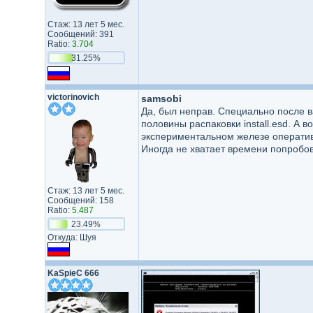
Стаж: 13 лет 5 мес.
Сообщений: 391
Ratio:
3.704
31.25%
victorinovich
samsobi
Да, был неправ. Специально после в
половины распаковки install.esd. А в
экспериментальном железе оперативы
Иногда не хватает времени попробова
Стаж: 13 лет 5 мес.
Сообщений: 158
Ratio:
5.487
23.49%
Откуда: Шуя
KaSpieC 666