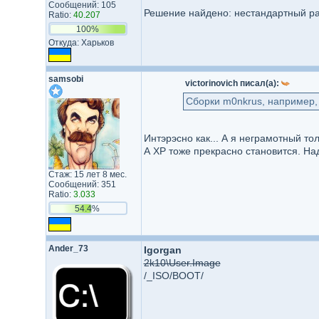
Сообщений: 105
Решение найдено: нестандартный р
Ratio:
40.207
100%
Откуда: Харьков
samsobi
victorinovich писал(а):
Сборки m0nkrus, например, 
Интэрэсно как... А я неграмотный тол
А ХР тоже прекрасно становится. Над
Стаж: 15 лет 8 мес.
Сообщений: 351
Ratio:
3.033
54.4%
Ander_73
Igorgan
2k10\User.Image
/_ISO/BOOT/