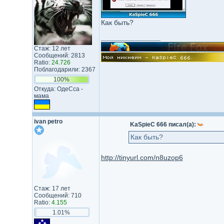
Как быть?
_________________
Стаж: 12 лет
Сообщений: 2813
Ratio:
24.726
Поблагодарили: 2367
100%
Откуда: ОдеСса -
мама
ivan petro
KaSpieC 666 писал(а):
Как быть?
http://tinyurl.com/n8uzop6
Стаж: 17 лет
Сообщений: 710
Ratio:
4.155
1.01%