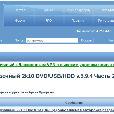
Портал
Трекер
Поиск по форуму
Закладки
Форум
FAQ
Правила
Регистрац
Нас вместе: 4 268 443
ое
Поиск :
Как
йчивый к блокировкам VPN с высоким уровнем приват
очный 2k10 DVD/USB/HDD v.5.9.4 Часть 
Архив торрентов
->
Архив Программ
Сообщение
узочный 2k10 Live 5.13 [Ru/En] (обновляемая авторская разда