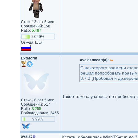
Стаж: 13 лет 5 мес.
Сообщений: 158
Ratio:
5.487
23.49%
Откуда: Шуя
Extaform
avalat писал(а):
С некоторого времени ставлю
решил попробовать правым к
3.7.2 (Пробовал и др.версии.
Такое тоже случалось, но проблема 
Стаж: 18 лет 5 мес.
Сообщений: 517
Ratio:
3.255
Поблагодарили: 3455
9.99%
avalat
®
Кстати, обновилась WinNTSetup до 3