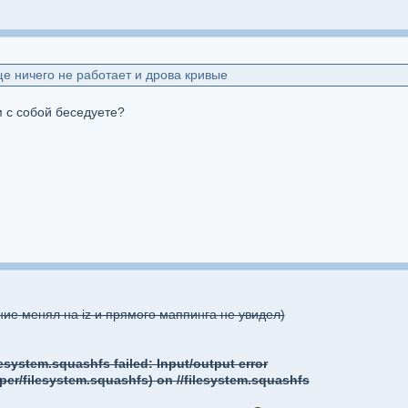
е ничего не работает и дрова кривые
м с собой беседуете?
ение менял на iz и прямого маппинга не увидел)
esystem.squashfs failed: Input/output error
per/filesystem.squashfs) on //filesystem.squashfs