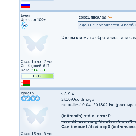
tovami
zoloz1 писал(а):
Uploader 100+
адон не появляется и вообщ
Это вы к кому то обратились, или са
Стаж: 15 лет 2 мес.
Сообщений: 617
Ratio:
214.663
100%
Igorgan
v.5.9.4
2k10\User.Image
runtu-lite-10.04_201302.iso (расшир
(initramfs) stdin: error 0
mount: mounting /dev/loop0 on //fil
Can`t mount /dev/loop0 (/cdrom/cas
Стаж: 15 лет 8 мес.