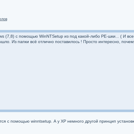
елов
 (7,8) с помощью WinNTSetup из под какой-либо РЕ-шки... ( И всем 
ышло. Из папки всё отлично поставилось ! Просто интересно, почему
ся с помощью winntsetup. А у XP немного другой принцип установки