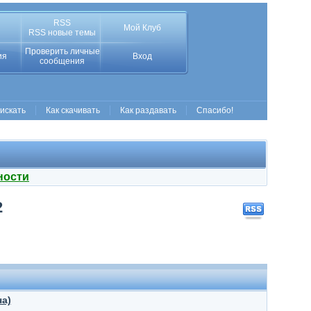
RSS
Мой Клуб
RSS новые темы
Проверить личные
ия
Вход
сообщения
 искать
Как скачивать
Как раздавать
Спасибо!
ности
2
ча)