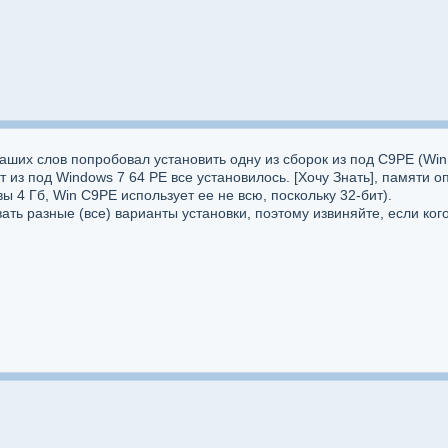
аших слов попробовал установить одну из сборок из под C9PE (Wi
от из под Windows 7 64 PE все установилось. [Хочу Знать], памяти 
 4 Гб, Win C9PE использует ее не всю, поскольку 32-бит).
ть разные (все) варианты установки, поэтому извиняйте, если кого