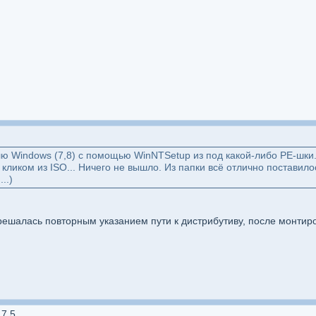
 Windows (7,8) с помощью WinNTSetup из под какой-либо РЕ-шки... (
ликом из ISO... Ничего не вышло. Из папки всё отлично поставило
..)
решалась повторным указанием пути к дистрибутиву, после монтир
.7.5