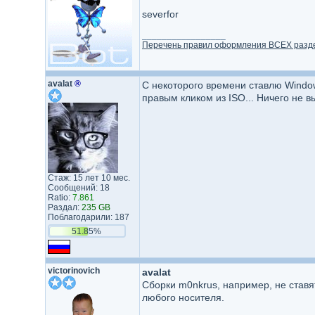
severfor
_________________
Перечень правил оформления ВСЕХ разд
avalat
®
С некоторого времени ставлю Windows
правым кликом из ISO... Ничего не в
Стаж: 15 лет 10 мес.
Сообщений: 18
Ratio:
7.861
Раздал:
235 GB
Поблагодарили: 187
51.85%
victorinovich
avalat
Сборки m0nkrus, например, не ставят
любого носителя.