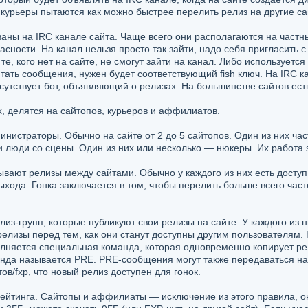
урьеры пытаются как можно быстрее перелить релиз на другие сай
рованы на IRC канале сайта. Чаще всего они располагаются на час
асности. На канал нельзя просто так зайти, надо себя пригласить
те, кого нет на сайте, не смогут зайти на канал. Либо использует
тать сообщения, нужен будет соответствующий fish ключ. На IRC к
сутствует бот, объявляющий о релизах. На большинстве сайтов ес
, делятся на сайтопов, курьеров и аффилиатов.
нистраторы. Обычно на сайте от 2 до 5 сайтопов. Один из них част
и люди со сцены. Один из них или несколько — нюкеры. Их работа 
ают релизы между сайтами. Обычно у каждого из них есть доступ
выхода. Гонка заключается в том, чтобы перелить больше всего час
з-групп, которые публикуют свои релизы на сайте. У каждого из н
елизы перед тем, как они станут доступны другим пользователям. 
олняется специальная команда, которая одновременно копирует ре
анда называется PRE. PRE-сообщения могут также передаваться н
в/fxp, что новый релиз доступен для гонок.
рейтинга. Сайтопы и аффилиаты — исключение из этого правила, о