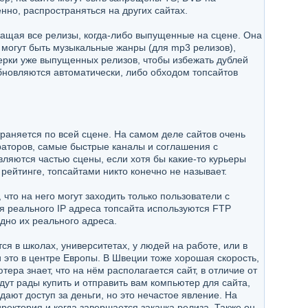
нно, распространяться на других сайтах.
ржащая все релизы, когда-либо выпущенные на сцене. Она
о могут быть музыкальные жанры (для mp3 релизов),
верки уже выпущенных релизов, чтобы избежать дублей
 обновляются автоматически, либо обходом топсайтов
раняется по всей сцене. На самом деле сайтов очень
раторов, самые быстрые каналы и соглашения с
ляются частью сцены, если хотя бы какие-то курьеры
рейтинге, топсайтами никто конечно не называет.
что на него могут заходить только пользователи с
ия реального IP адреса топсайта используются FTP
дно их реального адреса.
я в школах, университетах, у людей на работе, или в
это в центре Европы. В Швеции тоже хорошая скорость,
ера знает, что на нём располагается сайт, в отличие от
удут рады купить и отправить вам компьютер для сайта,
дают доступ за деньги, но это нечастое явление. На
иректория и когда завершается закачка релиза. Также он