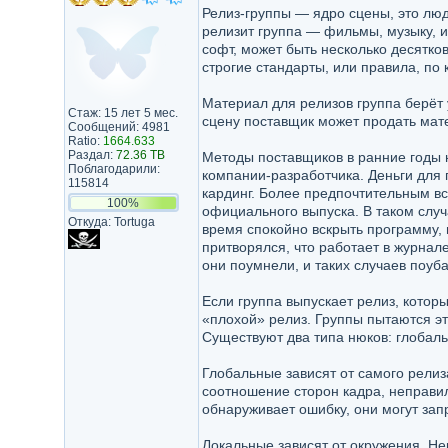
Релиз-группы — ядро сцены, это люд
релизит группа — фильмы, музыку, и
софт, может быть несколько десятко
строгие стандарты, или правила, по
Материал для релизов группа берёт у
Стаж: 15 лет 5 мес.
сцену поставщик может продать мат
Сообщений: 4981
Ratio:
1664.633
Раздал:
72.36 TB
Методы поставщиков в ранние годы н
Поблагодарили:
компании-разработчика. Деньги для 
115814
кардинг. Более предпочтительным вс
100%
официального выпуска. В таком случа
Откуда: Tortuga
время спокойно вскрыть программу, 
притворялся, что работает в журна
они поумнели, и таких случаев поуб
Если группа выпускает релиз, которы
«плохой» релиз. Группы пытаются эт
Существуют два типа нюков: глобал
Глобальные зависят от самого релиза
соотношение сторон кадра, неправил
обнаруживает ошибку, они могут зап
Локальные зависят от окружения. Н