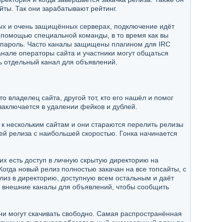
ты. Так они зарабатывают рейтинг.
тных и очень защищённых серверах, подключение идёт
 с помощью специальной команды, в то время как вы
ся пароль. Часто каналы защищены плагином для IRC
анале операторы сайта и участники могут общаться
ть отдельный канал для объявлений.
о владелец сайта, другой тот, кто его нашёл и помог
заключается в удалении фейков и дублей.
 к нескольким сайтам и они стараются перелить релизы
тей релиза с наибольшей скоростью. Гонка начинается
их есть доступ в личную скрытую директорию на
Когда новый релиз полностью закачан на все топсайты, с
лиз в директорию, доступную всем остальным и даёт
а внешние каналы для объявлений, чтобы сообщить
ни могут скачивать свободно. Самая распространённая