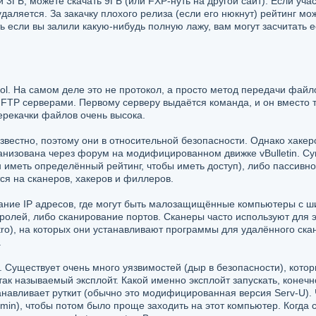
ли 3ГБ, можете скачать 9ГБ (или FXP-нуть на другой сайт). Если у
 удаляется. За закачку плохого релиза (если его нюкнут) рейтинг
ь если вы залили какую-нибудь полную лажу, вам могут засчитать е
col. На самом деле это не протокол, а просто метод передачи фай
TP серверами. Первому серверу выдаётся команда, и он вместо т
ерекачки файлов очень высока.
естно, поэтому они в относительной безопасности. Однако хакерс
анизована через форум на модифицированном движке vBulletin. Су
н иметь определённый рейтинг, чтобы иметь доступ), либо пассивн
ся на сканеров, хакеров и филлеров.
ание IP адресов, где могут быть малозащищённые компьютеры с ш
паролей, либо сканирование портов. Сканеры часто используют для 
ro), на которых они устанавливают программы для удалённого скан
.
Существует очень много уязвимостей (дыр в безопасности), которые
ак называемый эксплойт. Какой именно эксплойт запускать, конечн
танавливает руткит (обычно это модифицированная версия Serv-U).
in), чтобы потом было проще заходить на этот компьютер. Когда с