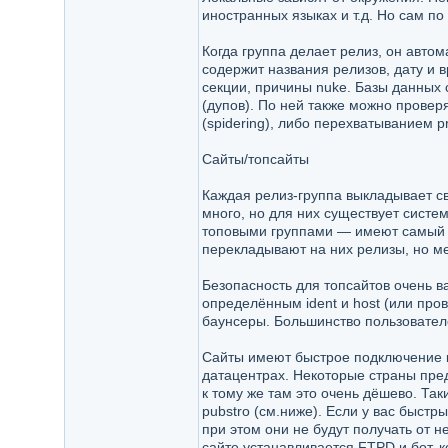
иностранных языках и т.д. Но сам по
Когда группа делает релиз, он авто
содержит названия релизов, дату и 
секции, причины nuke. Базы данных 
(дупов). По ней также можно проверя
(spidering), либо перехватыванием 
Сайты/топсайты
Каждая релиз-группа выкладывает св
много, но для них существует сист
топовыми группами — имеют самый вы
перекладывают на них релизы, но ме
Безопасность для топсайтов очень ва
определённым ident и host (или про
баунсеры. Большинство пользователе
Сайты имеют быстрое подключение к 
датацентрах. Некоторые страны пре
к тому же там это очень дёшево. Так
pubstro (см.ниже). Если у вас быстр
при этом они не будут получать от н
сайте устанавливается FTPD и бот, к