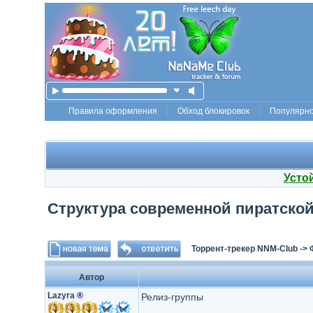
Правила оформления
Обход блокировок
Популярн
Усто
Структура современной пиратской
Торрент-трекер NNM-Club
->
Автор
Lazyra
®
Релиз-группы