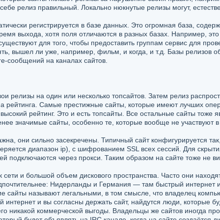
 себе релиз правильный. Локально нюкнутые релизы могут, естестве
матически регистрируется в базе данных. Это огромная база, соде
время выхода, хотя поля отличаются в разных базах. Например, эт
существуют для того, чтобы предоставить группам сервис для про
ть, вышел ли уже, например, фильм, и когда, и т.д. Базы релизов
pre-сообщений на каналах сайтов.
ои релизы на один или несколько топсайтов. Затем релиз распрост
ема рейтинга. Самые престижные сайты, которые имеют лучших опе
сокий рейтинг. Это и есть топсайты. Все остальные сайты тоже яв
нее значимые сайты, особенно те, которые вообще не участвуют в 
жна, они сильно засекречены. Типичный сайт конфигурируется так, 
веряется диапазон ip), с шифрованием SSL всех сессий. Для скрыт
й подключаются через прокси. Таким образом на сайте тоже не ви
сети и большой объем дискового пространства. Часто они находятс
дпочтительнее: Нидерланды и Германия — там быстрый интернет и 
ие сайты называют легальными, в том смысле, что владелец компьют
ый интернет и вы согласны держать сайт, найдутся люди, которые б
его никакой коммерческой выгоды. Владельцы же сайтов иногда про
оторый будет объявлять на IRC канале, когда на сайте создаётся д