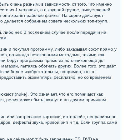
ыть очень разным, в зависимости от того, что именно
его из 1 человека, а в крупной группе, выпускающей
ом они хранят рабочие файлы. На сцене действуют
о делается собранием совета нескольких топ-групп.
ы, либо нет. В последнем случае после передачи на
там.
зин и покупал программу, либо заказывал софт прямо у
ов, но иногда незаконными методами, такими как
они берут программы прямо из источников ещё до
магазин, пытаясь обогнать других. Более того, это даёт
были более изобретательны, например, кто-то
предоставить экземпляры бесплатно, но со временем
юкают (nuke). Это означает, что его помечают как
ля, релиз может быть нюкнут и по другим причинам.
ание или застревание картинки, интерлейс, неправильное
ов, дефекты звука, кривой рип и т.д. Если группа сама
ер, на сайте могут быть запрещены TS, DVD на