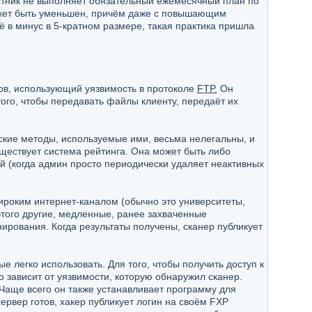
частник не выполняет обязательный ежемесячный план по
 может быть уменьшен, причём даже с повышающим
ё в минус в 5-кратном размере, такая практика пришла
лов, использующий уязвимость в протоколе
FTP.
Он
ого, чтобы передавать файлы клиенту, передаёт их
кие методы, используемые ими, весьма нелегальны, и
ществует система рейтинга. Она может быть либо
ой (когда админ просто периодически удаляет неактивных
ироким интернет-каналом (обычно это университеты,
этого другие, медленные, ранее захваченные
ирования. Когда результаты получены, сканер публикует
 легко использовать. Для того, чтобы получить доступ к
о зависит от уязвимости, которую обнаружил сканер.
 Чаще всего он также устанавливает программу для
ервер готов, хакер публикует логин на своём FXP