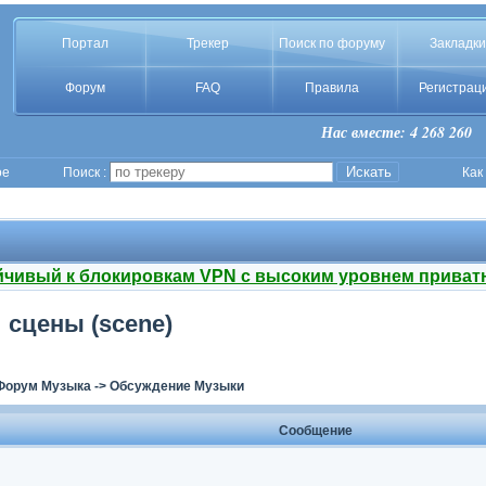
Портал
Трекер
Поиск по форуму
Закладки
Форум
FAQ
Правила
Регистрац
Нас вместе: 4 268 260
ое
Поиск :
Как
йчивый к блокировкам VPN с высоким уровнем приват
 сцены (scene)
Форум Музыка
->
Обсуждение Музыки
Сообщение