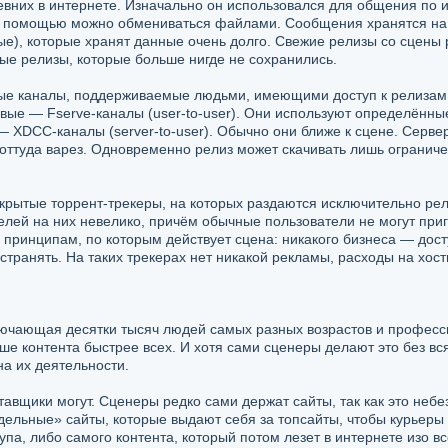
них в интернете. Изначально он использовался для общения по и
го помощью можно обмениваться файлами. Сообщения хранятся на
ные), которые хранят данные очень долго. Свежие релизы со сцены 
ые релизы, которые больше нигде не сохранились.
ые каналы, поддерживаемые людьми, имеющими доступ к релизам. Э
рвые — Fserve-каналы (user-to-user). Они используют определённ
XDCC-каналы (server-to-user). Обычно они ближе к сцене. Сервер 
оттуда варез. Одновременно релиз может скачивать лишь ограниче
рытые торрент-трекеры, на которых раздаются исключительно рел
елей на них невелико, причём обычные пользователи не могут при
принципам, по которым действует сцена: никакого бизнеса — дост
странять. На таких трекерах нет никакой рекламы, расходы на хост
лючающая десятки тысяч людей самых разных возрастов и профес
ьше контента быстрее всех. И хотя сами сценеры делают это без вс
на их деятельности.
авщики могут. Сценеры редко сами держат сайты, так как это неб
ельные» сайты, которые выдают себя за топсайты, чтобы курьеры 
па, либо самого контента, который потом лезет в интернете изо