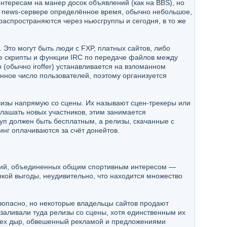
нтересам на манер досок объявлений (как на BBS), но
 news-сервере определённое время, обычно небольшое,
распространяются через ньюсгруппы и сегодня, в то же
то могут быть люди с FXP, платных сайтов, либо
ые скрипты и функции IRC по передаче файлов между
(обычно iroffer) устанавливается на взломанном
нное число пользователей, поэтому организуется
изы напрямую со сцены. Их называют сцен-трекеры или
глашать новых участников, этим занимается
уп должен быть бесплатным, а релизы, скачанные с
инг оплачиваются за счёт донейтов.
сий, объединенных общим спортивным интересом —
якой выгоды, неудивительно, что находится множество
езопасно, но некоторые владельцы сайтов продают
заливали туда релизы со сцены, хотя единственным их
 всех дыр, обвешенный рекламой и предложениями