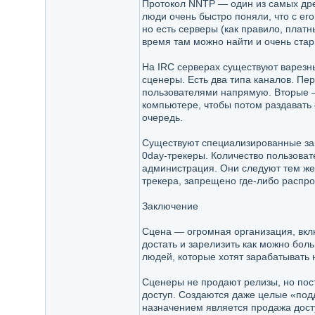
Протокол NNTP — один из самых древ
люди очень быстро поняли, что с е
но есть серверы (как правило, плат
время там можно найти и очень стар
На IRC серверах существуют варезн
сценеры. Есть два типа каналов. Пе
пользователями напрямую. Вторые — 
компьютере, чтобы потом раздавать 
очередь.
Существуют специализированные зак
0day-трекеры. Количество пользоват
администрация. Они следуют тем же 
трекера, запрещено где-либо распро
Заключение
Сцена — огромная организация, вк
достать и зарелизить как можно бол
людей, которые хотят зарабатывать 
Сценеры не продают релизы, но пост
доступ. Создаются даже целые «подд
назначением является продажа досту