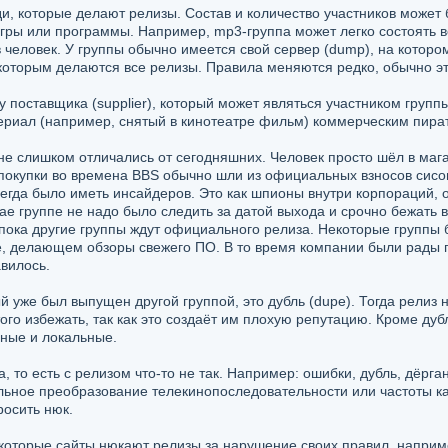
и, которые делают релизы. Состав и количество участников может б
гры или программы. Например, mp3-группа может легко состоять вс
в человек. У группы обычно имеется свой сервер (dump), на котор
 которым делаются все релизы. Правила меняются редко, обычно эт
 поставщика (supplier), который может являться участником групп
ериал (например, снятый в кинотеатре фильм) коммерческим пира
е слишком отличались от сегодняшних. Человек просто шёл в мага
покупки во времена BBS обычно шли из официальных взносов сисоп
егда было иметь инсайдеров. Это как шпионы внутри корпораций, 
е группе не надо было следить за датой выхода и срочно бежать в 
пока другие группы ждут официального релиза. Некоторые группы 
ле, делающем обзоры свежего ПО. В то время компании были рады 
авилось.
й уже был выпущен другой группой, это дубль (dupe). Тогда релиз н
ого избежать, так как это создаёт им плохую репутацию. Кроме дуб
ьные и локальные.
, то есть с релизом что-то не так. Например: ошибки, дубль, дёрг
ьное преобразование телекинопоследовательности или частоты кадр
росить нюк.
екоторые сайты нюкают релизы за нарушение своих правил, наприм