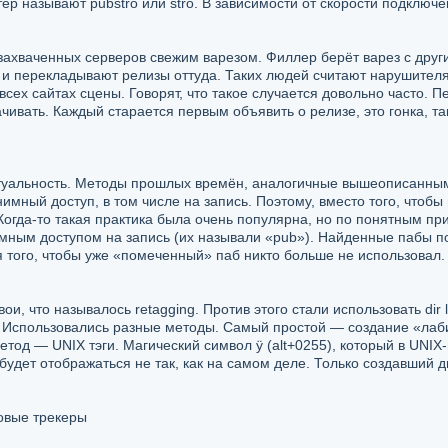
р называют pubstro или stro. В зависимости от скорости подключен
хваченных серверов свежим варезом. Филлер берёт варез с други
и перекладывают релизы оттуда. Таких людей считают нарушителям
ех сайтах сцены. Говорят, что такое случается довольно часто.
ивать. Каждый старается первым объявить о релизе, это гонка, так
туальность. Методы прошлых времён, аналогичные вышеописанным sc
мный доступ, в том числе на запись. Поэтому, вместо того, чтобы
 Когда-то такая практика была очень популярна, но по понятным п
мным доступом на запись (их называли «pub»). Найденные пабы п
я того, чтобы уже «помеченный» паб никто больше не использовал.
и, что называлось retagging. Против этого стали использовать dir 
ю. Использовались разные методы. Самый простой — создание «лаб
 метод — UNIX тэги. Магический символ ÿ (alt+0255), который в UN
будет отображаться не так, как на самом деле. Только создавший д
овые трекеры