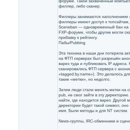
форуме. Такой захваченный компьюте
филлер, либо сканер.
Филлеры занимаются наполнением за
филлеры имеют доступ к топсайтам, 
Sceneban — одновременный бан на вс
FXP-форуме, чтобы другие могли скач
прибавку к рейтингу.
Пабы/Pubbing
Эта техника в наши дни потеряла ак
на ФТП серверах был разрешён анони
варез туда и публиковать IP адреса.
сканировались ФТП сервера с анони
«tagged.by.name»). Это делалось дл
такие «метки», но недолго.
Затем люди стали менять метки на сво
pub, не смог зайти в эту директори
найти, где находится варез. Другой
директории будет такой символ, оно 
имя. Были методы и для NT систем.
News-группы, IRC-обменники и сцен