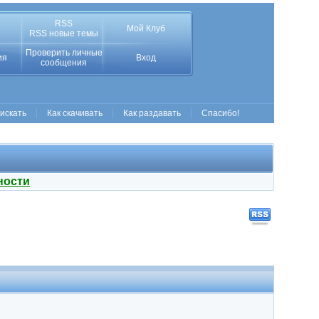
RSS
Мой Клуб
RSS новые темы
Проверить личные
ия
Вход
сообщения
 искать
Как скачивать
Как раздавать
Спасибо!
ности