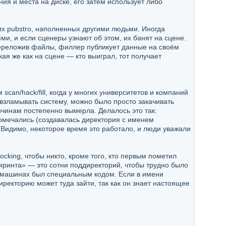
ия и места на диске, его затем использует либо
х pubstro, наполненных другими людьми. Иногда
и, и если сценеры узнают об этом, их банят на сцене.
 Переложив файлы, филлер публикует данные на своём
ая же как на сцене — кто выиграл, тот получает
an/hack/fill, когда у многих университетов и компаний
 взламывать систему, можно было просто закачивать
ричинам постепенно вымерла. Делалось это так:
омечались (создавалась директория с именем
 Видимо, некоторое время это работало, и люди уважали
locking, чтобы никто, кроме того, кто первым пометил
иринта» — это сотни поддиректорий, чтобы трудно было
IX-машинах был специальным кодом. Если в имени
иректорию может туда зайти, так как он знает настоящее