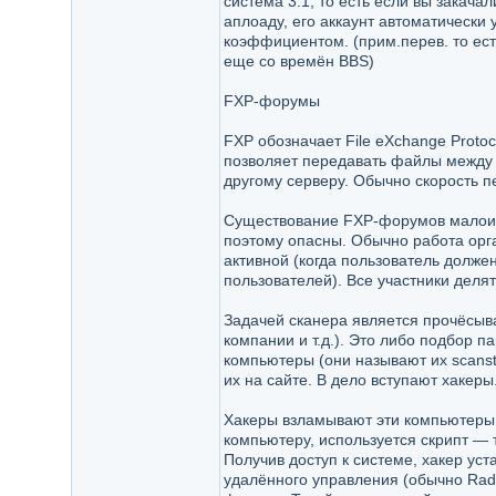
система 3:1, то есть если вы закача
аплоаду, его аккаунт автоматически
коэффициентом. (прим.перев. то ест
еще со времён BBS)
FXP-форумы
FXP обозначает File eXchange Proto
позволяет передавать файлы между F
другому серверу. Обычно скорость п
Существование FXP-форумов малоизв
поэтому опасны. Обычно работа орг
активной (когда пользователь долже
пользователей). Все участники делят
Задачей сканера является прочёсыв
компании и т.д.). Это либо подбор 
компьютеры (они называют их scanst
их на сайте. В дело вступают хакеры
Хакеры взламывают эти компьютеры. 
компьютеру, используется скрипт — т
Получив доступ к системе, хакер ус
удалённого управления (обычно Radm