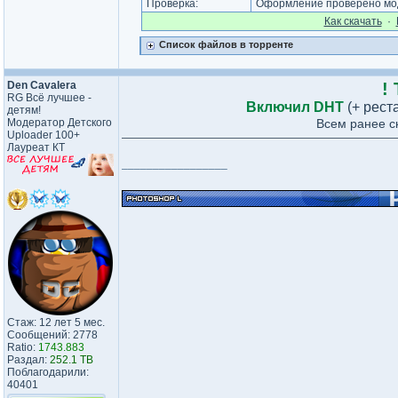
Проверка:
Оформление проверено моде
Как cкачать
·
Список файлов в торренте
Den Cavalera
!
RG Всё лучшее -
Включил DHT
(+ рест
детям!
Модератор Детского
Всем ранее с
Uploader 100+
Лауреат КТ
_________________
Стаж: 12 лет 5 мес.
Сообщений: 2778
Ratio:
1743.883
Раздал:
252.1 TB
Поблагодарили:
40401