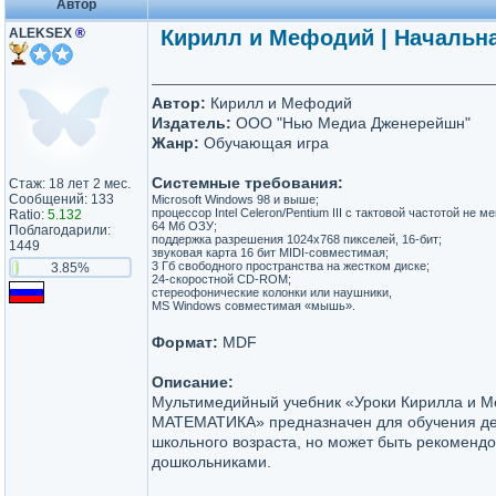
Автор
ALEKSEX
®
Кирилл и Мефодий | Начальна
Автор:
Кирилл и Мефодий
Издатель:
ООО "Нью Медиа Дженерейшн"
Жанр:
Обучающая игра
Системные требования:
Стаж: 18 лет 2 мес.
Сообщений: 133
Microsoft Windows 98 и выше;
процессор Intel Celeron/Pentium III c тактовой частотой не 
Ratio:
5.132
64 Мб ОЗУ;
Поблагодарили:
поддержка разрешения 1024х768 пикселей, 16-бит;
1449
звуковая карта 16 бит MIDI-совместимая;
3 Гб свободного пространства на жестком диске;
3.85%
24-скоростной CD-ROM;
стереофонические колонки или наушники,
MS Windows совместимая «мышь».
Формат:
MDF
Описание:
Мультимедийный учебник «Уроки Кирилла и 
МАТЕМАТИКА» предназначен для обучения д
школьного возраста, но может быть рекомендо
дошкольниками.