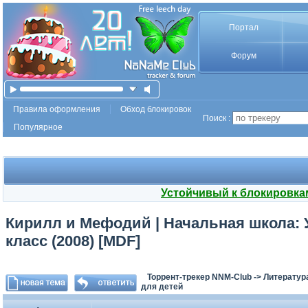
Портал
Форум
Правила оформления
Обход блокировок
Поиск :
Популярное
Устойчивый к блокировка
Кирилл и Мефодий | Начальная школа: 
класс (2008) [MDF]
Торрент-трекер NNM-Club
->
Литератур
для детей