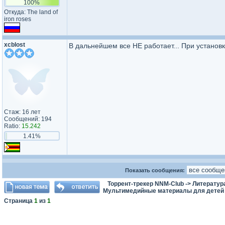
100%
Откуда: The land of
iron roses
xcblost
В дальнейшем все НЕ работает... При установке
Стаж: 16 лет
Сообщений: 194
Ratio:
15.242
1.41%
Показать сообщения:
Торрент-трекер NNM-Club
->
Литератур
Мультимедийные материалы для детей
Страница
1
из
1