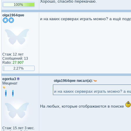
Хорошо, спасибо перекачаю.
100%
olga1964qwe
и на каких серверах играть можно? а ещё подс
Стаж: 12 лет
Сообщений: 13
Ratio:
27.907
2.27%
egorka3
®
olga1964qwe писал(а):
Меценат
и на каких серверах играть можно? а е
На любых, которые отображаются в поиске
Стаж: 15 лет 3 мес.