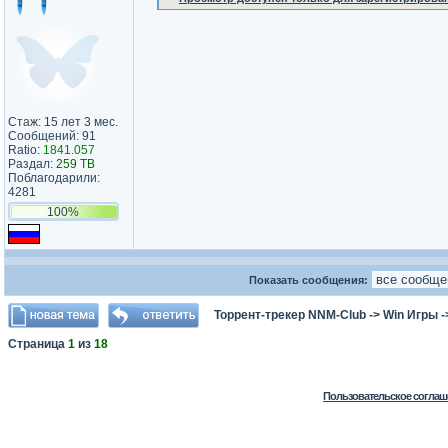
Стаж: 15 лет 3 мес.
Сообщений: 91
Ratio:
1841.057
Раздал:
259 TB
Поблагодарили:
4281
100%
Показать сообщения:
Торрент-трекер NNM-Club
->
Win Игры
-
Страница
1
из
18
Пользовательское соглаш