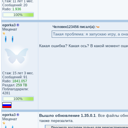
Стаж: 11 лет 1 мес.
Сообщений: 20
Ratio:
1.936
100%
egorka3
®
Человек123456 писал(а):
Меценат
Такая проблема: я запускаю игру, а она
Какая ошибка? Какая ось? В какой момент ош
Стаж: 15 лет 3 мес.
Сообщений: 91
Ratio:
1841.057
Раздал:
259 TB
Поблагодарили:
4281
100%
egorka3
®
Вышло обновление 1.35.0.1
. Все файлы обн
Меценат
также перезалита.
Просмотр доступен только для зарегистрирова