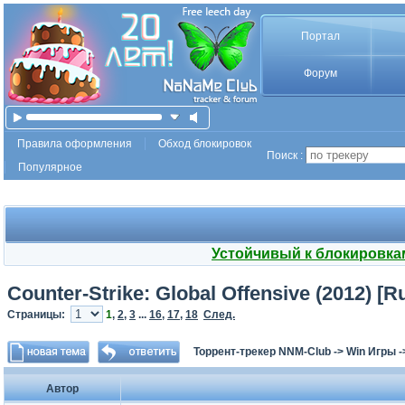
Портал
Форум
Правила оформления
Обход блокировок
Поиск :
Популярное
Устойчивый к блокировка
Counter-Strike: Global Offensive (2012) [
Страницы:
1
,
2
,
3
...
16
,
17
,
18
След.
Торрент-трекер NNM-Club
->
Win Игры
-
Автор