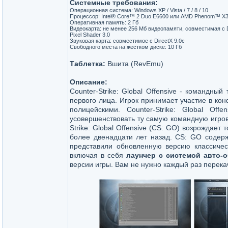
Системные требования:
Операционная система: Windows XP / Vista / 7 / 8 / 10
Процессор: Intel® Core™ 2 Duo E6600 или AMD Phenom™ X3
Оперативная память: 2 Гб
Видеокарта: не менее 256 Мб видеопамяти, совместимая с D
Pixel Shader 3.0
Звуковая карта: совместимое с DirectX 9.0с
Свободного места на жестком диске: 10 Гб
Таблетка:
Вшита (RevEmu)
Описание:
Counter-Strike: Global Offensive - командный
первого лица. Игрок принимает участие в ко
полицейскими. Counter-Strike: Global Off
усовершенствовать ту самую командную игрову
Strike: Global Offensive (CS: GO) возрождае
более двенадцати лет назад. CS: GO содерж
представили обновленную версию классичес
включая в себя
лаунчер с системой авто-
версии игры. Вам не нужно каждый раз перекач