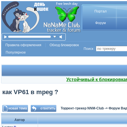
Портал
Форум
Правила оформления
Обход блокировок
Поиск :
Популярное
Устойчивый к блокировка
как VP61 в mpeg ?
Торрент-трекер NNM-Club
->
Форум Ви
Автор