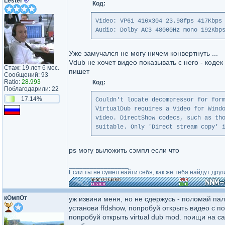
Lester
®
Код:
Video: VP61 416x304 23.98fps 417Kbps
Audio: Dolby AC3 48000Hz mono 192Kbp
Уже замучался не могу ничем конвертнуть ...
Vdub не хочет видео показывать с него - кодек 
Стаж: 19 лет 6 мес.
пишет
Сообщений: 93
Ratio:
28.993
Код:
Поблагодарили: 22
17.14%
Couldn't locate decompressor for for
VirtualDub requires a Video for Wind
video. DirectShow codecs, such as th
suitable. Only 'Direct stream copy' 
ps могу выложить сэмпл если что
_________________
Если ты не сумел найти себя, как же тебя найдут друг
кОмпОт
уж извини меня, но не сдержусь - поломай пал
установи ffdshow, попробуй открыть видео с п
попробуй открыть virtual dub mod. поищи на с