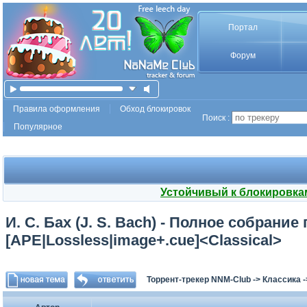
Портал
Форум
Правила оформления
Обход блокировок
Поиск :
Популярное
Устойчивый к блокировка
И. С. Бах (J. S. Bach) - Полное собрание
[APE|Lossless|image+.cue]<Classical>
Торрент-трекер NNM-Club
->
Классика
-