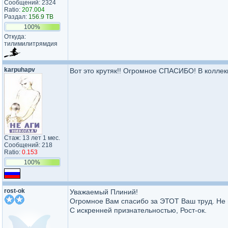
Сообщений: 2324
Ratio:
207.004
Раздал:
156.9 TB
100%
Откуда:
тилимилитрямдия
karpuhapv
Вот это крутяк!! Огромное СПАСИБО! В коллек
Стаж: 13 лет 1 мес.
Сообщений: 218
Ratio:
0.153
100%
rost-ok
Уважаемый Плиний!
Огромное Вам спасибо за ЭТОТ Ваш труд. Не м
С искренней признательностью, Рост-ок.