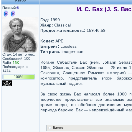
Автор
Плиний
®
И. С. Бах (J. S. B
Год:
1999
Жанр:
Classical
Продолжительность:
159:46:59
Кодек:
APE
Битрейт:
Lossless
Тип рипа:
image+.cue
Стаж: 14 лет 5 мес.
Треклист:
Сообщений: 100
Иоганн Себастьян Бах (нем. Johann Sebast
Ratio:
16K
Поблагодарили:
1685, Эйзенах, Саксен-Эйзенах — 28 июля 175
1474
Саксония, Священная Римская империя) —
100%
композитор, представитель эпохи барокко,
музыкальный педагог.
За свою жизнь Бах написал более 1000 п
творчестве представлены все значимые ж
кроме оперы; он обобщил достижения музы
периода барокко. Бах — непревзойдённый ма
Важно: