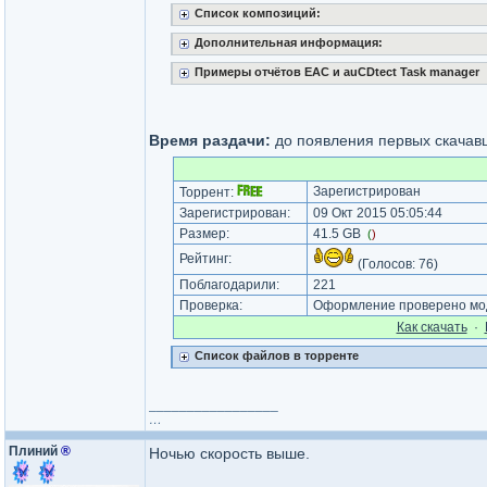
Список композиций:
Дополнительная информация:
Примеры отчётов ЕАС и auCDtect Task manager
Время раздачи:
до появления первых скачав
Зарегистрирован
Торрент:
Зарегистрирован:
09 Окт 2015 05:05:44
Размер:
41.5 GB
(
)
Рейтинг:
(Голосов:
76
)
Поблагодарили:
221
Проверка:
Оформление проверено мод
Как cкачать
·
Список файлов в торренте
_________________
…
Плиний
®
Ночью скорость выше.
_________________