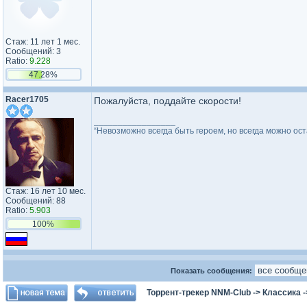
Стаж: 11 лет 1 мес.
Сообщений: 3
Ratio:
9.228
47.28%
Racer1705
Пожалуйста, поддайте скорости!
_________________
“Невозможно всегда быть героем, но всегда можно ос
Стаж: 16 лет 10 мес.
Сообщений: 88
Ratio:
5.903
100%
Показать сообщения:
Торрент-трекер NNM-Club
->
Классика
-