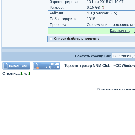
Зарегистрирован:
13 Ноя 2015 01:49:07
Размер:
6.15 GB
(
)
Рейтинг:
4.8
(Голосов:
515
)
Поблагодарили:
1318
Проверка:
Оформление проверено мод
Как cкачать
·
Список файлов в торренте
Показать сообщения:
Торрент-трекер NNM-Club
->
ОС Window
Страница
1
из
1
Пользовательское соглаш