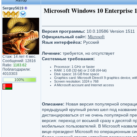
Автор
Sergey5619
®
Microsoft Windows 10 Enterprise 
Версия программы:
10.0.10586 Version 1511
Microsoft
Официальный сайт:
Язык интерфейса:
Русский
Лечение:
требуется, но отсутствует
Стаж: 14 лет 4 мес.
Системные требования:
Сообщений: 12816
Ratio:
1183.62
Processor: 1 GHz or faster
Поблагодарили:
RAM: 1 GB (32-bit) or 2 GB (64-bit)
4010303
Disk space: 16 GB free space
Graphics card: Microsoft DirectX 9 graphics device, w
100%
Screen resolution: 1024 x 768
A Microsoft account and Internet access
Описание:
Новая версия популярной операцио
предыдущий крупный релиз шел под названием
дистанцироваться от не очень популярной пр
версия: переход от восьмой сразу к десятой 
мобильных пользователей. В Microsoft назва
вице-президент Microsoft по операционным с