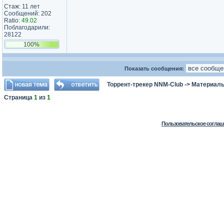
Стаж: 11 лет
Сообщений: 202
Ratio:
49.02
Поблагодарили:
28122
100%
Показать сообщения:
Торрент-трекер NNM-Club
->
Материалы
Страница
1
из
1
Пользовательское соглаш