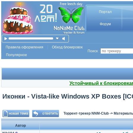
Портал
Форум
Правила оформления
Обход блокировок
Поиск :
Популярное
Устойчивый к блокировка
Иконки - Vista-like Windows XP Boxes [I
Торрент-трекер NNM-Club
->
Материалы
Автор