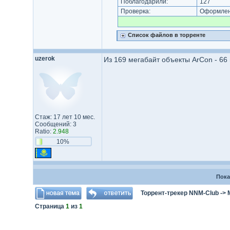
Поблагодарили:
127
Проверка:
Оформлени
Список файлов в торренте
uzerok
Из 169 мегабайт объекты ArCon - 66
Стаж: 17 лет 10 мес.
Сообщений: 3
Ratio:
2.948
10%
Пока
Торрент-трекер NNM-Club
->
Страница
1
из
1