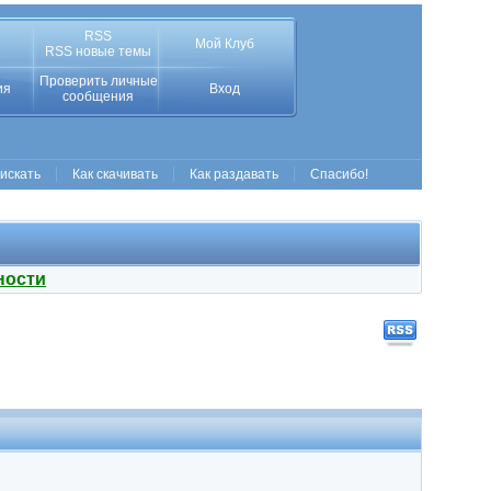
RSS
Мой Клуб
RSS новые темы
Проверить личные
ия
Вход
сообщения
 искать
Как скачивать
Как раздавать
Спасибо!
ности