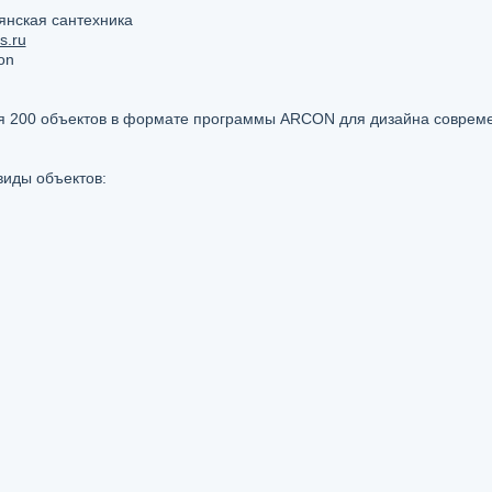
янская сантехника
s.ru
on
ся 200 объектов в формате программы ARCON для дизайна соврем
иды объектов: