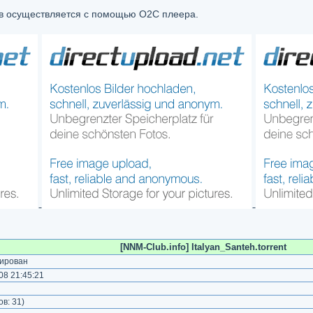
в осуществляется с помощью О2С плеера.
[NNM-Club.info] Italyan_Santeh.torrent
ирован
8 21:45:21
ов:
31
)