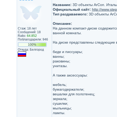
Название:
3D объекты ArCon. Италь
Официальный сайт:
http://www.step
Тип раздаваемого:
3D объекты ArC
Описание:
На данном компакт-диске содержит
Стаж: 18 лет
Сообщений: 18
ванной комнаты.
Ratio:
64.852
Поблагодарили: 946
На диске представлены следующие в
100%
Откуда: Белгород
биде и писсуары;
ванны;
раковины;
унитазы.
А также аксессуары:
мебель;
бумагодержатели;
вешалки для полотенец;
зеркала;
сушилки;
мыльницы;
лампы.