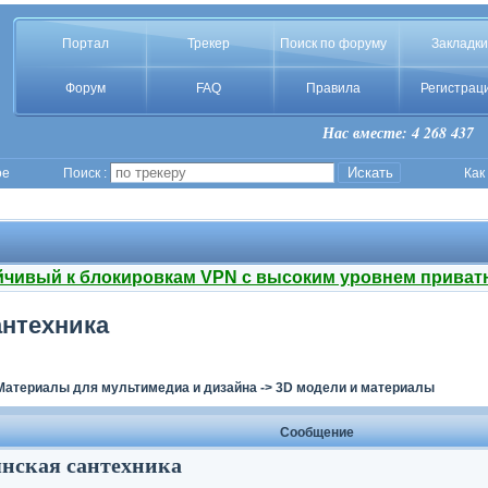
Портал
Трекер
Поиск по форуму
Закладки
Форум
FAQ
Правила
Регистрац
Нас вместе: 4 268 437
ое
Поиск :
Как
йчивый к блокировкам VPN с высоким уровнем приват
антехника
Материалы для мультимедиа и дизайна
->
3D модели и материалы
Сообщение
янская сантехника