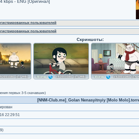
84 kbps - ENG [Оригинал]
регистрированных пользователей
регистрированных пользователей
Скриншоты:
ления первых 3-5 скачавших)
[NNM-Club.me]_Golan Nenasyitnyiy [Molo Molo].torr
ирован
16 22:29:51
)
9
)