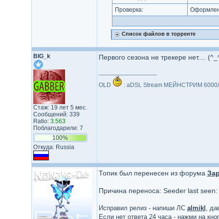
Проверка:
Оформлени
Список файлов в торренте
BIG_k
Первого сезона не трекере нет.... (^_
_________________
OLD
: aDSL Stream МЕЙНСТРИМ 6000/
Стаж: 19 лет 5 мес.
Сообщений: 339
Ratio:
3.563
Поблагодарили: 7
100%
Откуда: Russia
Топик был перенесен из форума
За
Причина переноса: Seeder last seen:
Исправил релиз - напиши ЛС
almikl
, да
Если нет ответа 24 часа - нажми на кн