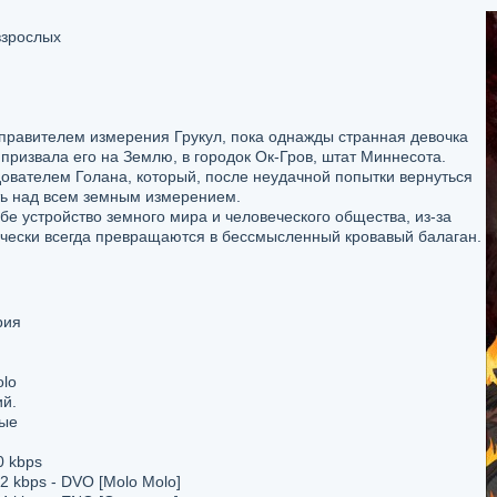
взрослых
равителем измерения Грукул, пока однажды странная девочка
призвала его на Землю, в городок Ок-Гров, штат Миннесота.
ователем Голана, который, после неудачной попытки вернуться
ть над всем земным измерением.
бе устройство земного мира и человеческого общества, из-за
ически всегда превращаются в бессмысленный кровавый балаган.
рия
lo
ий.
ые
0 kbps
2 kbps - DVO [Molo Molo]