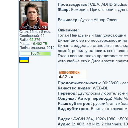
Производство:
США, ADHD Studios
Жанр:
Комедия, Приключения, Для 
Режиссер:
Дуглас Айнар Олсен
Описание:
Стаж: 15 лет 8 мес.
Голан Ненасытный был ужасающим п
Сообщений: 62
Ratio:
65.276
Дилан Биклер по неосторожности не 
Раздал:
6.402 TB
Дилан с радостью становится послед
Поблагодарили: 2019
домой, решил установить свою влас
100%
Голан весьма плохо представляет се
чего любые его с Дилан затеи практ
Продолжительность:
00:23:00 - се
Качество видео:
WEB-DL
Перевод:
Двуголосый любительский
Озвучка / Автор перевода:
Molo Mo
Язык субтитров:
русский, английск
Вид субтитров:
Вшитые отключаем
Видео:
AVC/H.264, 1920x1080, ~500
Аудио 1:
AC3, 48 kHz, 2 channels, 19