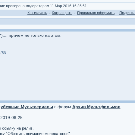
е проверено модератором 11 Мар 2016 16:35:51
Как cкачать
·
Как раздать
·
Правильно оформить
·
Поднять 
^).... причем не только на этом.
768
рубежные Мультсериалы
в форум
Архив Мультфильмов
 2019-06-25
в ссылку на релиз.
опку "Обратить внимание модераторов".