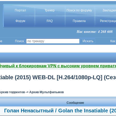
Портал
Трекер
Поиск по форуму
Закладки
Форум
FAQ
Правила
Регистрац
Нас вместе: 4 268 608
ое
Поиск :
Как
йчивый к блокировкам VPN с высоким уровнем приват
able (2015) WEB-DL [H.264/1080p-LQ] (Сезо
Архив торрентов
->
Архив Мультфильмов
Сообщение
Голан Ненасытный / Golan the Insatiable (