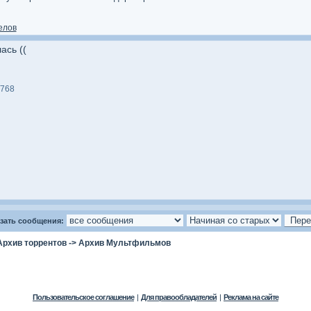
елов
ась ((
768
зать сообщения:
Архив торрентов
->
Архив Мультфильмов
Пользовательское соглашение
|
Для правообладателей
|
Реклама на сайте