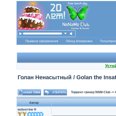
Правила оформления
Обход блокировок
Популярн
Усто
Голан Ненасытный / Golan the Insati
Торрент-трекер NNM-Club
->
Автор
wolverrine
®