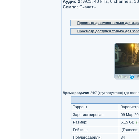
Аудио 2:
AC3, 48 kHz, 6 channels, 3
Семпл:
Скачать
Просмотр доступен только для за
Просмотр доступен только для за
Время раздачи:
24/7 (круглосуточно) (до появ
Торрент:
Зарегистр
Зарегистрирован:
09 Мар 20
Размер:
5.15 GB
(
Рейтинг:
(Голосов:
Поблагодарили:
34