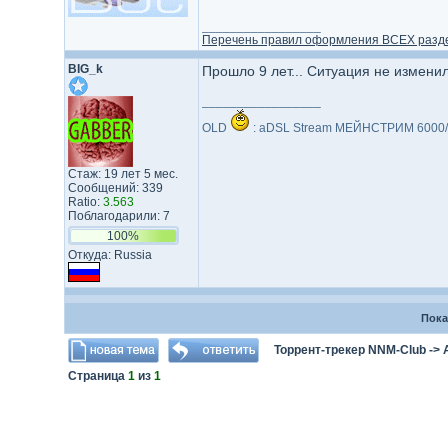
_________________
Перечень правил оформления ВСЕХ разд
BIG_k
Прошло 9 лет... Ситуация не изменил
_________________
OLD
: aDSL Stream МЕЙНСТРИМ 6000/
Стаж: 19 лет 5 мес.
Сообщений: 339
Ratio:
3.563
Поблагодарили: 7
100%
Откуда: Russia
Пока
Торрент-трекер NNM-Club
->
Страница
1
из
1