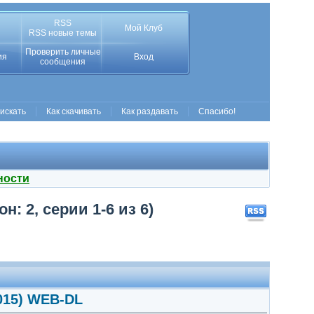
RSS
Мой Клуб
RSS новые темы
Проверить личные
ия
Вход
сообщения
 искать
Как скачивать
Как раздавать
Спасибо!
ности
н: 2, серии 1-6 из 6)
2015) WEB-DL