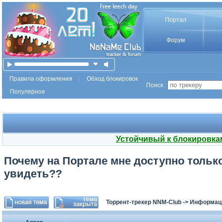
Портал
Форум
Правила оформления
Обход блокировок
Поиск :
Популярное
Устойчивый к блокировка
Почему на Портале мне доступно только
увидеть??
Торрент-трекер NNM-Club
->
Информаци