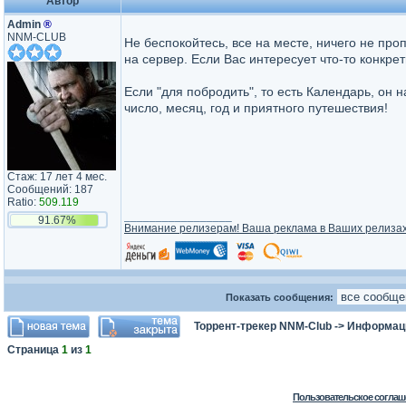
Автор
Admin
®
NNM-CLUB
Не беспокойтесь, все на месте, ничего не про
на сервер. Если Вас интересует что-то конкрет
Если "для побродить", то есть Календарь, он 
число, месяц, год и приятного путешествия!
Стаж: 17 лет 4 мес.
Сообщений: 187
Ratio:
509.119
_________________
91.67%
Внимание релизерам! Ваша реклама в Ваших релиза
Показать сообщения:
Торрент-трекер NNM-Club
->
Информаци
Страница
1
из
1
Пользовательское соглаш