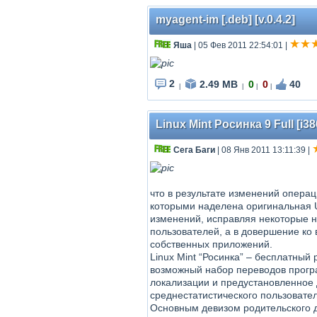
myagent-im [.deb] [v.0.4.2]
Яша
| 05 Фев 2011 22:54:01
|
2
2.49 MB
0
0
40
|
|
|
|
Linux Mint Росинка 9 Full [i3
Сега Баги
| 08 Янв 2011 13:11:39
|
что в результате изменений операц
которыми наделена оригинальная Ub
изменений, исправляя некоторые н
пользователей, а в довершение к
собственных приложений.
Linux Mint “Росинка” – бесплатный
возможный набор переводов програ
локализации и предустановленное
среднестатистического пользовател
Основным девизом родительского д