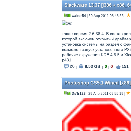
Slackware 13.37 [i386 + x86_6
walter54
| 30 Апр 2011 08:48:53
|
также версия 2.6.38.4. В состав ре
которой включен открытый драйвер
установка системы на раздел с фай
возможен запуск установочного PX
рабочие окружения KDE 4.5.5 и Xfce 4
p431.
26
8.53 GB
0
0
151
|
|
|
|
Photoshop CS5.1 Wined [x86] 
DsTr123
| 29 Апр 2011 09:55:19
|