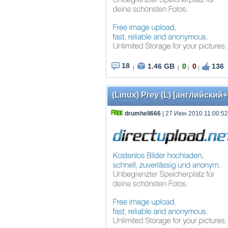
18
1.46 GB
0
0
136
|
|
|
|
(Linux) Prey (L) [английский
drumhell666
| 27 Июн 2010 11:00:52