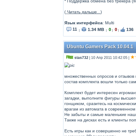
* Поддержка обмена без трекера (M
(
Читать дальше...
)
Язык интерфейса
: Multi
11
1.34 MB
0
0
136
|
|
|
|
Ubuntu Gamers Pack 10.04.1
stas732
| 10 Апр 2011 10:42:05
|
множественных опросов и отзывов 
состав комплекта вошли только са
Комплект будет интересен игроману
загадки, выполните фигуры высшег
гонщиком, сразитесь на космически
врагам из автомата в современном
Не забыты и самые маленькие наши
Также на дисках есть и клиенты по
Есть игры как и совершенно не тр