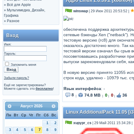
Ядро Linux 2.6.39.2 [x86/x64] 
»
Всё для Apple
»
Мультимедиа, Дизайн,
winswap
| 29 Июн 2011 20:53:52
|
Графика
»
Разное
обеспечена поддержка архитектуры 
сетевые бэкенды Xen ("netback").
Вход
тестовую версию (rc8) для окончат
Имя:
оказалось достаточно много. Так 
тестовой версии означал бы срыв в
Пароль:
посоветовавшись разработчики прин
выпуски зарекомендовали себя, ка
Запомнить меня
В новую версию принято 11055 испр
строк кода, удалено - 10979 тыс. с
Забыли пароль?
Ещё не зарегистрированы?
Язык интерфейса
: -
Можете сделать это
бесплатно
!
8
74.8 MB
0
0
36
|
|
|
|
Август
2026
Linux AdditionalPack 11.05 [i
Пн
Вт
Ср
Чт
Пт
Сб
Вс
xupypr_cs
| 29 Май 2011 15:34:28
|
1
2
3
4
5
6
7
8
9