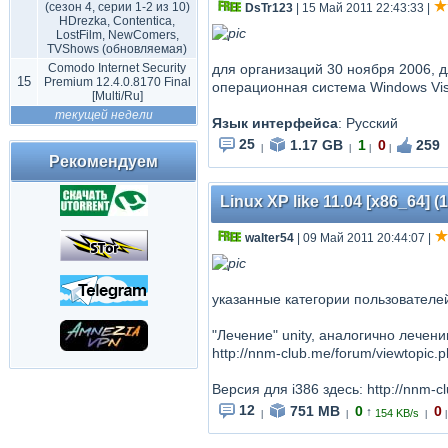
(сезон 4, серии 1-2 из 10)
DsTr123
| 15 Май 2011 22:43:33
|
HDrezka, Contentica,
LostFilm, NewComers,
TVShows (обновляемая)
Comodo Internet Security
для организаций 30 ноября 2006,
15
Premium 12.4.0.8170 Final
операционная система Windows Vis
[Multi/Ru]
текущей недели
Язык интерфейса
: Русский
25
1.17 GB
1
0
259
|
|
|
|
Рекомендуем
Linux XP like 11.04 [x86_64] 
walter54
| 09 Май 2011 20:44:07
|
указанные категории пользователей
"Лечение" unity, аналогично лечен
http://nnm-club.me/forum/viewtopic
Версия для i386 здесь: http://nnm-
12
751 MB
0
0
↑
154 KB/s
|
|
|
|