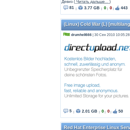
Девиз (
Читать дальше...
)
81
3.77 GB
0
0
443
|
|
|
|
(Linux) Cold War (L) [multilan
drumhell666
| 30 Сен 2010 10:05:28
5
2.01 GB
0
0
50
|
|
|
|
Red Hat Enterprise Linux Serv