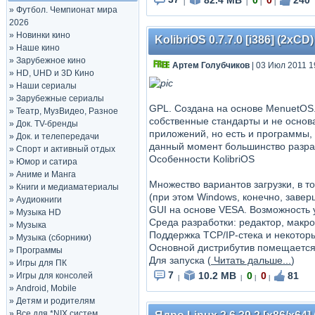
|
|
|
|
»
Футбол. Чемпионат мира
2026
»
Новинки кино
KolibriOS 0.7.7.0 [i386] (2xCD)
»
Наше кино
»
Зарубежное кино
Артем Голубчиков
| 03 Июл 2011 1
»
HD, UHD и 3D Кино
»
Наши сериалы
»
Зарубежные сериалы
GPL. Создана на основе MenuetOS.
»
Театр, МузВидео, Разное
собственные стандарты и не основ
»
Док. TV-бренды
приложений, но есть и программы, н
»
Док. и телепередачи
данный момент большинство разраб
»
Спорт и активный отдых
Особенности KolibriOS
»
Юмор и сатира
»
Аниме и Манга
Множество вариантов загрузки, в т
»
Книги и медиаматериалы
(при этом Windows, конечно, завер
»
Аудиокниги
GUI на основе VESA. Возможность 
»
Музыка HD
Среда разработки: редактор, макро
»
Музыка
Поддержка TCP/IP-стека и некоторы
»
Музыка (сборники)
Основной дистрибутив помещается 
»
Программы
Для запуска (
Читать дальше...
)
»
Игры для ПК
7
10.2 MB
0
0
81
»
Игры для консолей
|
|
|
|
»
Android, Mobile
»
Детям и родителям
»
Все для *NIX систем