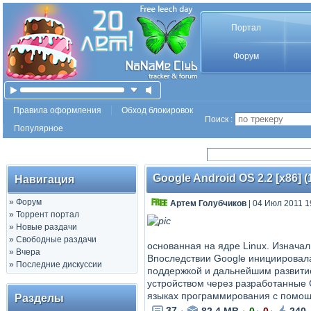
Портал
Форум
Правила оформления
Обход блокировок
Поиск :
Популярное
Google Android OS 2.2 [x86] 
Навигация
»
Форум
Артем Голубчиков
| 04 Июл 2011 1
»
Торрент портал
»
Новые раздачи
»
Свободные раздачи
основанная на ядре Linux. Изначал
»
Вчера
Впоследствии Google инициировала 
»
Последние дискуссии
поддержкой и дальнейшим развити
устройством через разработанные 
языках программирования с помощь
Разделы
37
82.4 MB
0
0
240