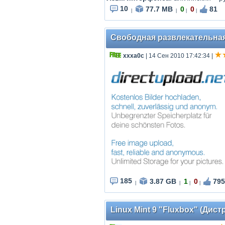
10
77.7 MB
0
0
81
|
|
|
|
Свободная развлекательная 
xxxa0c
| 14 Сен 2010 17:42:34
|
185
3.87 GB
1
0
795
|
|
|
|
Linux Mint 9 "Fluxbox" (Дис