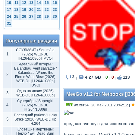
10
11
12
13
14
15
16
17
18
19
20
21
22
23
24
25
26
27
28
29
30
31
Популярные раздачи
СОУЛМ8ЙТ / Soulm8te
1
(2026) WEB-DL
[H.264/1080p] [MVO]
Идеальный шторм /
Balandrau, vent salvatge /
Balandrau: Where the
2
3
4.27 GB
0
0
113
Fierce Wind Blew (2026)
|
|
|
|
WEB-DL [H.264/1080p]
[DVO]
Одно на двоих (2026)
3
MeeGo v1.2 for Netbooks [i38
WEB-DL [H.264/1080p]
Супергёрл / Supergirl
4
(2026) WEB-DL
walter54
| 20 Май 2011 20:42:12
|
[H.264/1080p]
Последний рубеж / Lucky
5
Strike (2026) WEB-DLRip
предназначенную для использовани
[H.264]
Зловещие мертвецы:
Пекло / Evil Dead Burn
Базовая система MeeGo 1.2 Core п