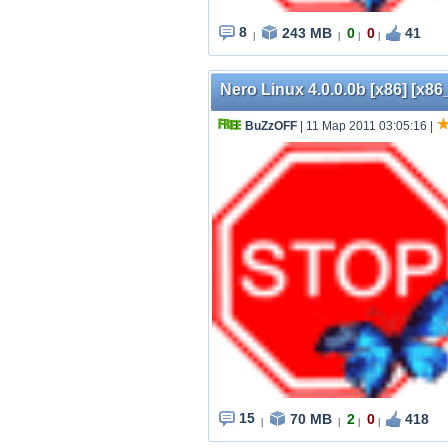
8
243 MB
0
0
41
|
|
|
|
Nero Linux 4.0.0.0b [x86] [x86_
BuZzOFF
| 11 Мар 2011 03:05:16
|
15
70 MB
2
0
418
|
|
|
|