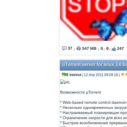
37
547 MB
0
0
247
|
|
|
|
uTorrent server for linux 3.0 bu
intelout
| 12 Апр 2011 09:09:16
|
Возможности µTorrent
* Web-based remote control daemon
* Несколько одновременных загруз
* Настраиваемый планировщик про
* Ограничение скорости для всех и
* Быстрое возобновление прерван