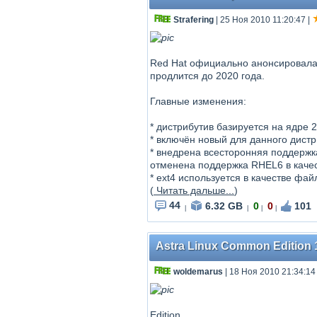
Strafering
| 25 Ноя 2010 11:20:47
|
Red Hat официально анонсировала в
продлится до 2020 года.
Главные изменения:
* дистрибутив базируется на ядре 2
* включён новый для данного дистр
* внедрена всесторонняя поддержка
отменена поддержка RHEL6 в качес
* ext4 используется в качестве фа
(
Читать дальше...
)
44
6.32 GB
0
0
101
|
|
|
|
Astra Linux Common Edition 1
woldemarus
| 18 Ноя 2010 21:34:14
Edition