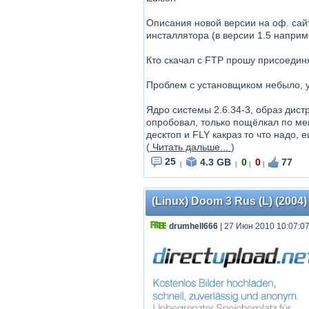
Описания новой версии на оф. сай
инсталлятора (в версии 1.5 напри
Кто скачал с FTP прошу присоединя
Проблем с установщиком небыло, у
Ядро системы 2.6.34-3, образ дис
опробовал, только пощёлкал по ме
десктоп и FLY какраз то что надо,
(
Читать дальше...
)
25
4.3 GB
0
0
77
|
|
|
|
(Linux) Doom 3 Rus (L) (2004)
drumhell666
| 27 Июн 2010 10:07:0