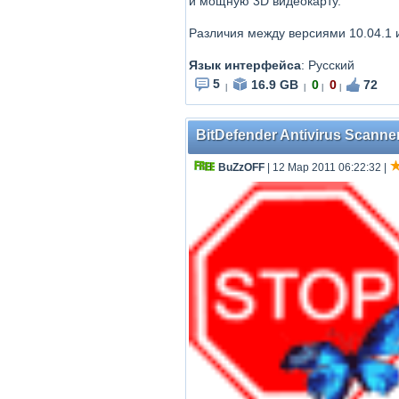
и мощную 3D видеокарту.
Различия между версиями 10.04.1 и
Язык интерфейса
: Русский
5
16.9 GB
0
0
72
|
|
|
|
BitDefender Antivirus Scanner f
BuZzOFF
| 12 Мар 2011 06:22:32
|