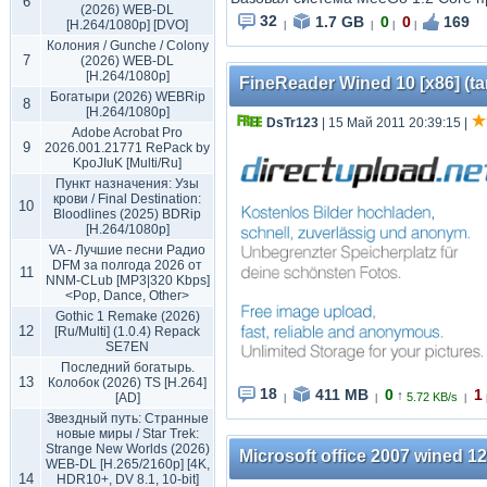
6
(2026) WEB-DL
32
1.7 GB
0
0
169
[H.264/1080p] [DVO]
|
|
|
|
Колония / Gunche / Colony
7
(2026) WEB-DL
[H.264/1080p]
FineReader Wined 10 [x86] (ta
Богатыри (2026) WEBRip
8
[H.264/1080p]
DsTr123
| 15 Май 2011 20:39:15
|
Adobe Acrobat Pro
9
2026.001.21771 RePack by
KpoJIuK [Multi/Ru]
Пункт назначения: Узы
крови / Final Destination:
10
Bloodlines (2025) BDRip
[H.264/1080p]
VA - Лучшие песни Радио
DFM за полгода 2026 от
11
NNM-CLub [MP3|320 Kbps]
<Pop, Dance, Other>
Gothic 1 Remake (2026)
12
[Ru/Multi] (1.0.4) Repack
SE7EN
Последний богатырь.
13
Колобок (2026) TS [H.264]
18
411 MB
0
1
↑
[AD]
5.72 KB/s
|
|
|
Звездный путь: Странные
новые миры / Star Trek:
Strange New Worlds (2026)
Microsoft office 2007 wined 12 
WEB-DL [H.265/2160p] [4K,
14
HDR10+, DV 8.1, 10-bit]