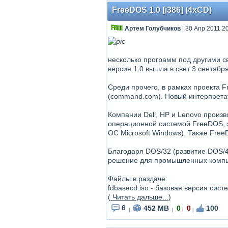
FreeDOS 1.0 [i386] (4xCD)
Артем Голубчиков
| 30 Апр 2011 2
несколько программ под другими с
версия 1.0 вышла в свет 3 сентября
Среди прочего, в рамках проекта
(command.com). Новый интерпрета
Компании Dell, HP и Lenovo произ
операционной системой FreeDOS, 
ОС Microsoft Windows). Также Fre
Благодаря DOS/32 (развитие DOS/
решение для промышленных компью
Файлы в раздаче:
fdbasecd.iso - базовая версия сист
(
Читать дальше...
)
6
452 MB
0
0
100
|
|
|
|