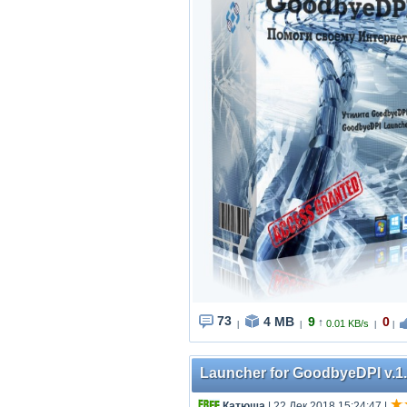
73
4 MB
9
0
↑
0.01 KB/s
|
|
|
|
Launcher for GoodbyeDPI v.1.
Катюша
| 22 Дек 2018 15:24:47
|