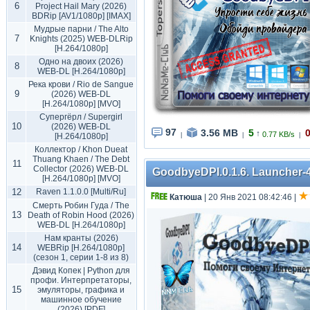
6
Project Hail Mary (2026)
BDRip [AV1/1080p] [IMAX]
Мудрые парни / The Alto
7
Knights (2025) WEB-DLRip
[H.264/1080p]
Одно на двоих (2026)
8
WEB-DL [H.264/1080p]
Река крови / Rio de Sangue
9
(2026) WEB-DL
[H.264/1080p] [MVO]
Супергёрл / Supergirl
10
(2026) WEB-DL
97
3.56 MB
5
↑
0.77 KB/s
[H.264/1080p]
|
|
|
Коллектор / Khon Dueat
Thuang Khaen / The Debt
11
Collector (2026) WEB-DL
GoodbyeDPI.0.1.6. Launcher-4
[H.264/1080p] [MVO]
12
Raven 1.1.0.0 [Multi/Ru]
Катюша
| 20 Янв 2021 08:42:46
|
Смерть Робин Гуда / The
13
Death of Robin Hood (2026)
WEB-DL [H.264/1080p]
Нам кранты (2026)
14
WEBRip [H.264/1080p]
(сезон 1, серии 1-8 из 8)
Дэвид Копек | Python для
профи. Интерпретаторы,
15
эмуляторы, графика и
машинное обучение
(2026) [PDF]