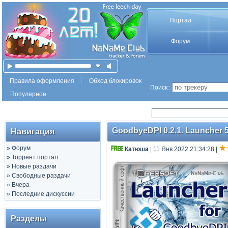
Портал
Форум
Правила оформления
Обход блокировок
Поиск :
Популярное
GoodbyeDPI 0.2.1. Launcher 5
Навигация
»
Форум
Катюша
| 11 Янв 2022 21:34:28
|
»
Торрент портал
»
Новые раздачи
»
Свободные раздачи
»
Вчера
»
Последние дискуссии
Разделы