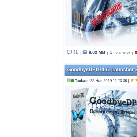
31
6.02 MB
1
↑
2.18 KB/s
|
|
|
GoodbyeDPI.0.1.6. Launcher-3
Taobao
| 25 Ноя 2019 11:23:39
|