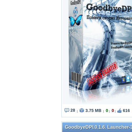
28
3.75 MB
0
0
616
|
|
|
|
GoodbyeDPI.0.1.6. Launcher-3