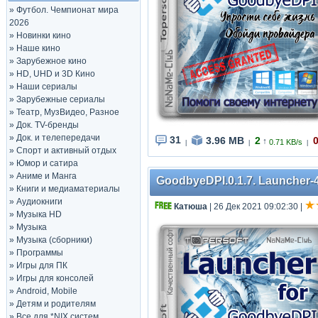
»
Футбол. Чемпионат мира
2026
»
Новинки кино
»
Наше кино
»
Зарубежное кино
»
HD, UHD и 3D Кино
»
Наши сериалы
»
Зарубежные сериалы
»
Театр, МузВидео, Разное
»
Док. TV-бренды
»
Док. и телепередачи
31
3.96 MB
2
↑
0.71 KB/s
|
|
|
»
Спорт и активный отдых
»
Юмор и сатира
»
Аниме и Манга
GoodbyeDPI.0.1.7. Launcher-4
»
Книги и медиаматериалы
»
Аудиокниги
Катюша
| 26 Дек 2021 09:02:30
|
»
Музыка HD
»
Музыка
»
Музыка (сборники)
»
Программы
»
Игры для ПК
»
Игры для консолей
»
Android, Mobile
»
Детям и родителям
»
Все для *NIX систем