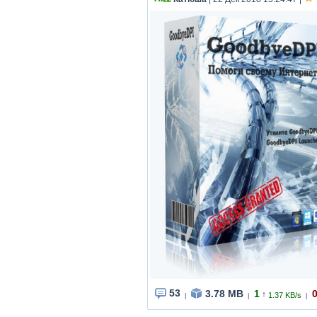
53
3.78 MB
1
↑
1.37 KB/s
|
|
|