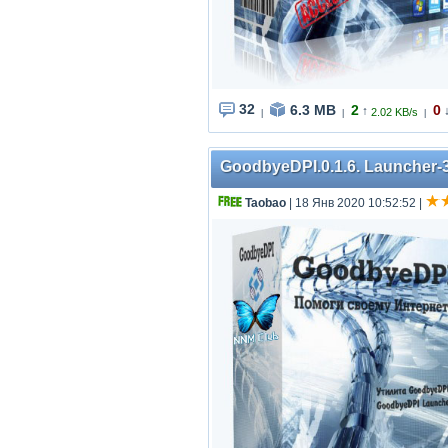
32
6.3 MB
2
0
↑
2.02 KB/s
|
|
|
GoodbyeDPI.0.1.6. Launcher-3
Taobao
| 18 Янв 2020 10:52:52
|