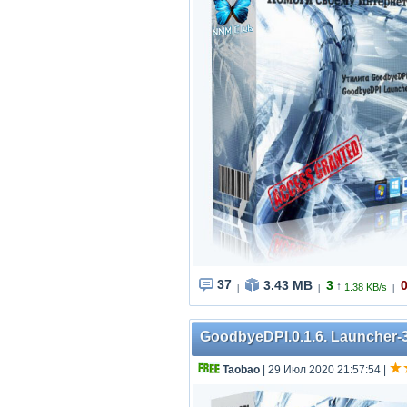
37
3.43 MB
3
↑
1.38 KB/s
|
|
|
GoodbyeDPI.0.1.6. Launcher-3
Taobao
| 29 Июл 2020 21:57:54
|