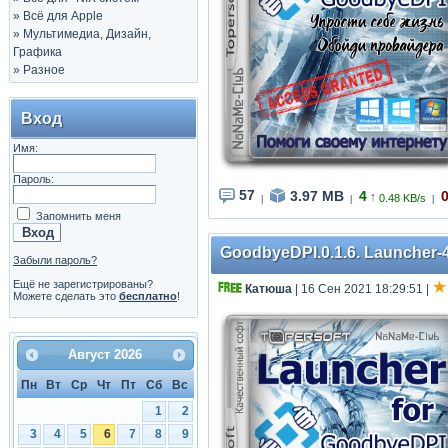
»
Всё для Apple
»
Мультимедиа, Дизайн,
Графика
»
Разное
Вход
Имя:
Пароль:
57
3.97 MB
4
↑
0.48 KB/s
|
|
|
Запомнить меня
GoodbyeDPI.0.1.6. Launcher-4
Забыли пароль?
Ещё не зарегистрированы?
Катюша
| 16 Сен 2021 18:29:51
|
Можете сделать это
бесплатно
!
Август
2026
Пн
Вт
Ср
Чт
Пт
Сб
Вс
1
2
3
4
5
6
7
8
9