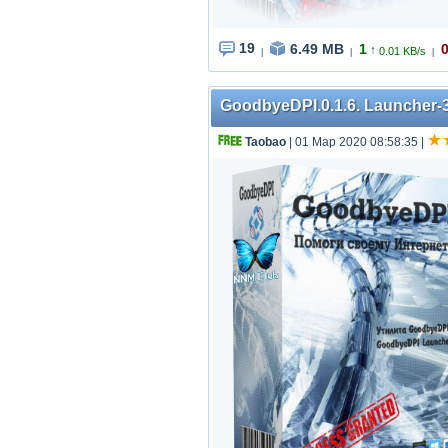
19
6.49 MB
1
↑
0.01 KB/s
|
|
|
GoodbyeDPI.0.1.6. Launcher-3
Taobao
| 01 Мар 2020 08:58:35
|