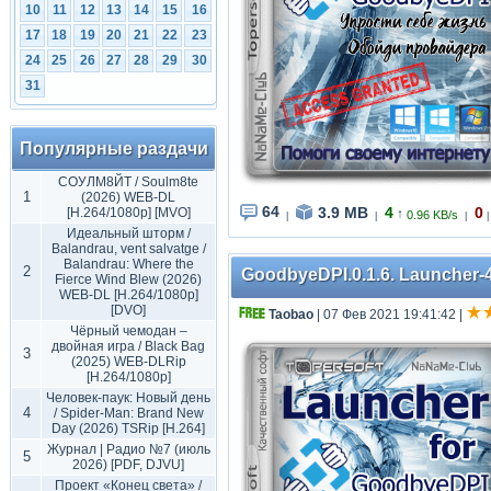
10
11
12
13
14
15
16
17
18
19
20
21
22
23
24
25
26
27
28
29
30
31
Популярные раздачи
СОУЛМ8ЙТ / Soulm8te
1
(2026) WEB-DL
64
3.9 MB
4
0
[H.264/1080p] [MVO]
↑
0.96 KB/s
|
|
|
|
Идеальный шторм /
Balandrau, vent salvatge /
Balandrau: Where the
2
GoodbyeDPI.0.1.6. Launcher-4
Fierce Wind Blew (2026)
WEB-DL [H.264/1080p]
[DVO]
Taobao
| 07 Фев 2021 19:41:42
|
Чёрный чемодан –
двойная игра / Black Bag
3
(2025) WEB-DLRip
[H.264/1080p]
Человек-паук: Новый день
4
/ Spider-Man: Brand New
Day (2026) TSRip [H.264]
Журнал | Радио №7 (июль
5
2026) [PDF, DJVU]
Проект «Конец света» /