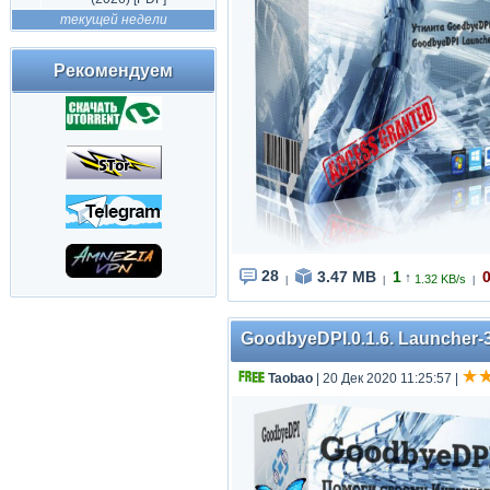
текущей недели
Рекомендуем
28
3.47 MB
1
↑
1.32 KB/s
|
|
|
GoodbyeDPI.0.1.6. Launcher-3
Taobao
| 20 Дек 2020 11:25:57
|