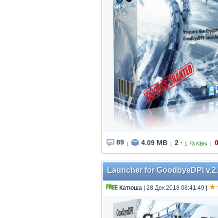
89
4.09 MB
2
↑
1.73 KB/s
|
|
|
Launcher for GoodbyeDPI v.2
Катюша
| 28 Дек 2018 08:41:49
|