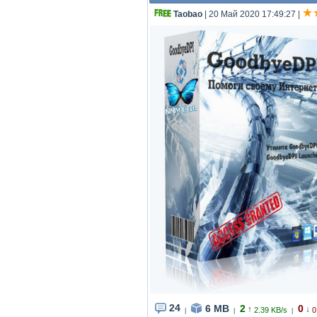
Taobao
| 20 Май 2020 17:49:27
|
24
6 MB
2
0
↑
↓
2.39 KB/s
0
|
|
|