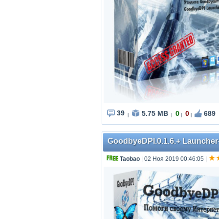
39
5.75 MB
0
0
689
|
|
|
|
GoodbyeDPI.0.1.6.+ Launcher-
Taobao
| 02 Ноя 2019 00:46:05
|