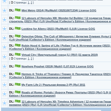
[
Страницы:
1
,
2
]
DL:
Mini Metro (2014) [Ru/Multi] (202510071334) License GOG
DL:
12 Labours of Hercules XIII: Wonder-ful Builder / 12 подвигов Гера
строитель (2021) [Ru] (1.0) Unofficial [Collector's Edition / Коллекционное 
DL:
Looking for Aliens (2021) [Ru/Multi] (1.0.8) License GOG
DL:
Detective Olivia: The Cult of Whisperers / Детектив Оливия: Культ 
(1.0) Unofficial [Collector's Edition / Коллекционное издание]
DL:
Robin Hood 4: Spring of Life / Робин Гуд 4: Источник жизни (2021) 
[Collector's Edition / Коллекционное издание]
DL:
Virtual City / Виртуальный город (L) [RU] (11 марта 2010)
[
Страницы:
1
,
2
]
DL:
Nowhere Prophet (2019) [Multi] (1.07.013) License GOG
DL:
Hermes 4: Tricks of Thanatos / Гермес 4: Проделки Танатоса (2021) [
[Collector's Edition / Коллекционное издание]
DL:
My Farm Life 2 / Реальная ферма 2 (P) [Ru] 2011
DL:
Roads of Rome: Portals / Дороги Рима: Порталы (2021) [Ru] (1.0) Uno
Edition / Коллекционное издание]
DL:
12 Labours of Hercules XII: Timeless Adventure / 12 подвигов Гер
времени (2021) [Ru] (1.0) Unofficial [Collector's Edition / Коллекционное из