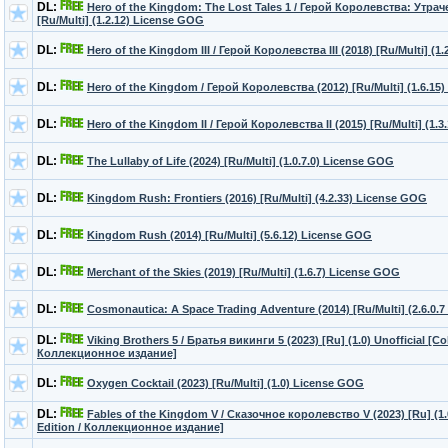
DL:
Hero of the Kingdom: The Lost Tales 1 / Герой Королевства: Утра
[Ru/Multi] (1.2.12) License GOG
DL:
Hero of the Kingdom III / Герой Королевства III (2018) [Ru/Multi] (1
DL:
Hero of the Kingdom / Герой Королевства (2012) [Ru/Multi] (1.6.15
DL:
Hero of the Kingdom II / Герой Королевства II (2015) [Ru/Multi] (1.
DL:
The Lullaby of Life (2024) [Ru/Multi] (1.0.7.0) License GOG
DL:
Kingdom Rush: Frontiers (2016) [Ru/Multi] (4.2.33) License GOG
DL:
Kingdom Rush (2014) [Ru/Multi] (5.6.12) License GOG
DL:
Merchant of the Skies (2019) [Ru/Multi] (1.6.7) License GOG
DL:
Cosmonautica: A Space Trading Adventure (2014) [Ru/Multi] (2.6.0
DL:
Viking Brothers 5 / Братья викинги 5 (2023) [Ru] (1.0) Unofficial [Col
Коллекционное издание]
DL:
Oxygen Cocktail (2023) [Ru/Multi] (1.0) License GOG
DL:
Fables of the Kingdom V / Сказочное королевство V (2023) [Ru] (1.0)
Edition / Коллекционное издание]