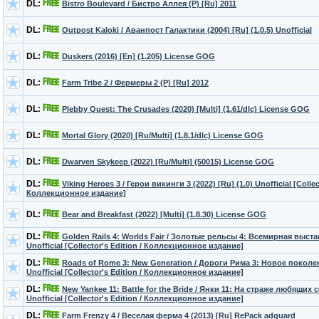
DL:
Bistro Boulevard / Бистро Аллея (P) [Ru] 2011
DL:
Outpost Kaloki / Аванпост Галактики (2004) [Ru] (1.0.5) Unofficial
DL:
Duskers (2016) [En] (1.205) License GOG
DL:
Farm Tribe 2 / Фермеры 2 (P) [Ru] 2012
DL:
Plebby Quest: The Crusades (2020) [Multi] (1.61/dlc) License GOG
DL:
Mortal Glory (2020) [Ru/Multi] (1.8.1/dlc) License GOG
DL:
Dwarven Skykeep (2022) [Ru/Multi] (50015) License GOG
DL:
Viking Heroes 3 / Герои викинги 3 (2022) [Ru] (1.0) Unofficial [Collec
Коллекционное издание]
DL:
Bear and Breakfast (2022) [Multi] (1.8.30) License GOG
DL:
Golden Rails 4: Worlds Fair / Золотые рельсы 4: Всемирная выставк
Unofficial [Collector's Edition / Коллекционное издание]
DL:
Roads of Rome 3: New Generation / Дороги Рима 3: Новое поколени
Unofficial [Collector's Edition / Коллекционное издание]
DL:
New Yankee 11: Battle for the Bride / Янки 11: На страже любящих с
Unofficial [Collector's Edition / Коллекционное издание]
DL:
Farm Frenzy 4 / Веселая ферма 4 (2013) [Ru] RePack adguard