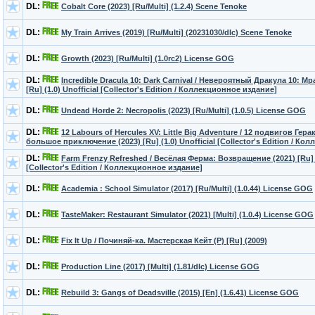
DL:
Cobalt Core (2023) [Ru/Multi] (1.2.4) Scene Tenoke
DL:
My Train Arrives (2019) [Ru/Multi] (20231030/dlc) Scene Tenoke
DL:
Growth (2023) [Ru/Multi] (1.0rc2) License GOG
DL:
Incredible Dracula 10: Dark Carnival / Невероятный Дракула 10: М
[Ru] (1.0) Unofficial [Collector's Edition / Коллекционное издание]
DL:
Undead Horde 2: Necropolis (2023) [Ru/Multi] (1.0.5) License GOG
DL:
12 Labours of Hercules XV: Little Big Adventure / 12 подвигов Гер
большое приключение (2023) [Ru] (1.0) Unofficial [Collector's Edition / К
DL:
Farm Frenzy Refreshed / Весёлая Ферма: Возвращение (2021) [Ru] (
[Collector's Edition / Коллекционное издание]
DL:
Academia : School Simulator (2017) [Ru/Multi] (1.0.44) License GOG
DL:
TasteMaker: Restaurant Simulator (2021) [Multi] (1.0.4) License GOG
DL:
Fix It Up / Починяй-ка. Мастерская Кейт (P) [Ru] (2009)
DL:
Production Line (2017) [Multi] (1.81/dlc) License GOG
DL:
Rebuild 3: Gangs of Deadsville (2015) [En] (1.6.41) License GOG