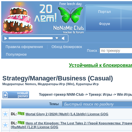
Портал
Форум
Правила оформления
Обход блокировок
Поиск :
Популярное
Устойчивый к блокировка
Strategy/Manager/Business (Casual)
Модераторы: Nemos, Модераторы Игр (Win), Кураторы Игр
Торрент-трекер NNM-Club
->
Трекер: Игры
->
Win Игр
Темы
DL:
Mortal Glory 2 (2024) [Multi] (1.4.1b/dlc) License GOG
DL:
Hero of the Kingdom: The Lost Tales 2 / Герой Королевства: Утра
[Ru/Multi] (1.2.9) License GOG