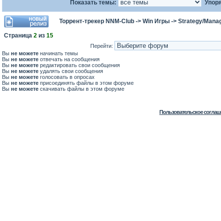
Показать темы:
Упоря
Торрент-трекер NNM-Club
->
Win Игры
->
Strategy/Manag
Страница
2
из
15
Перейти:
Вы
не можете
начинать темы
Вы
не можете
отвечать на сообщения
Вы
не можете
редактировать свои сообщения
Вы
не можете
удалять свои сообщения
Вы
не можете
голосовать в опросах
Вы
не можете
присоединять файлы в этом форуме
Вы
не можете
скачивать файлы в этом форуме
Пользовательское соглаш