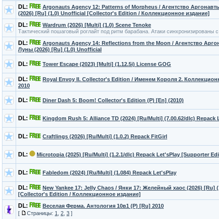
DL:
Argonauts Agency 12: Patterns of Morpheus / Агентство Аргонав
(2026) [Ru] (1.0) Unofficial [Collector's Edition / Коллекционное издание]
DL:
Wardrum (2026) [Multi] (1.0) Scene Tenoke
Тактический пошаговый роглайт под ритм барабана. Атаки синхронизированы с
DL:
Argonauts Agency 14: Reflections from the Moon / Агентство Арг
Луны (2026) [Ru] (1.0) Unofficial
DL:
Tower Escape (2023) [Multi] (1.12.5i) License GOG
DL:
Royal Envoy II. Collector's Edition / Именем Короля 2. Коллекцион
2010
DL:
Diner Dash 5: Boom! Collector's Edition (P) [En] (2010)
DL:
Kingdom Rush 5: Alliance TD (2024) [Ru/Multi] (7.00.62/dlc) Repack 
DL:
Craftlings (2026) [Ru/Multi] (1.0.2) Repack FitGirl
DL:
Microtopia (2025) [Ru/Multi] (1.2.1/dlc) Repack Let'sРlay [Supporter Edi
DL:
Fabledom (2024) [Ru/Multi] (1.084) Repack Let'sРlay
DL:
New Yankee 17: Jelly Chaos / Янки 17: Желейный хаос (2026) [Ru] (1
[Collector's Edition / Коллекционное издание]
DL:
Веселая Ферма. Антология 10в1 (P) [Ru] 2010
[
Страницы:
1
,
2
,
3
]