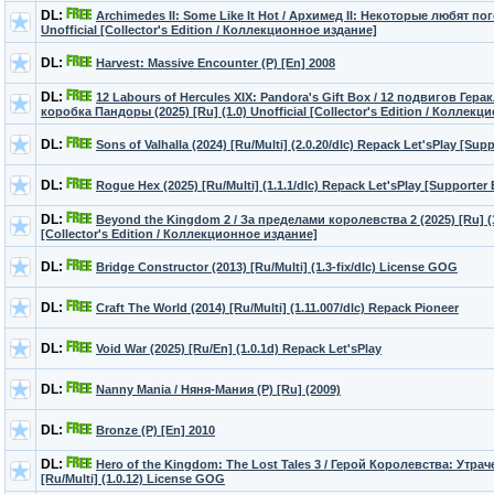
DL:
Archimedes II: Some Like It Hot / Архимед II: Некоторые любят пого
Unofficial [Collector's Edition / Коллекционное издание]
DL:
Harvest: Massive Encounter (P) [En] 2008
DL:
12 Labours of Hercules XIX: Pandora's Gift Box / 12 подвигов Гер
коробка Пандоры (2025) [Ru] (1.0) Unofficial [Collector's Edition / Коллек
DL:
Sons of Valhalla (2024) [Ru/Multi] (2.0.20/dlc) Repack Let'sРlay [Sup
DL:
Rogue Hex (2025) [Ru/Multi] (1.1.1/dlc) Repack Let'sРlay [Supporter 
DL:
Beyond the Kingdom 2 / За пределами королевства 2 (2025) [Ru] (1.
[Collector's Edition / Коллекционное издание]
DL:
Bridge Constructor (2013) [Ru/Multi] (1.3-fix/dlc) License GOG
DL:
Craft The World (2014) [Ru/Multi] (1.11.007/dlc) Repack Pioneer
DL:
Void War (2025) [Ru/En] (1.0.1d) Repack Let'sРlay
DL:
Nanny Mania / Няня-Мания (P) [Ru] (2009)
DL:
Bronze (P) [En] 2010
DL:
Hero of the Kingdom: The Lost Tales 3 / Герой Королевства: Утра
[Ru/Multi] (1.0.12) License GOG