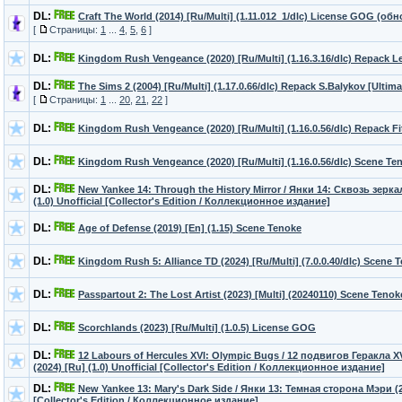
DL:
Craft The World (2014) [Ru/Multi] (1.11.012_1/dlc) License GOG (об
[
Страницы:
1
...
4
,
5
,
6
]
DL:
Kingdom Rush Vengeance (2020) [Ru/Multi] (1.16.3.16/dlc) Repack Le
DL:
The Sims 2 (2004) [Ru/Multi] (1.17.0.66/dlc) Repack S.Balykov [Ultima
[
Страницы:
1
...
20
,
21
,
22
]
DL:
Kingdom Rush Vengeance (2020) [Ru/Multi] (1.16.0.56/dlc) Repack Fi
DL:
Kingdom Rush Vengeance (2020) [Ru/Multi] (1.16.0.56/dlc) Scene Te
DL:
New Yankee 14: Through the History Mirror / Янки 14: Сквозь зерка
(1.0) Unofficial [Collector's Edition / Коллекционное издание]
DL:
Age of Defense (2019) [En] (1.15) Scene Tenoke
DL:
Kingdom Rush 5: Alliance TD (2024) [Ru/Multi] (7.0.0.40/dlc) Scene 
DL:
Passpartout 2: The Lost Artist (2023) [Multi] (20240110) Scene Tenok
DL:
Scorchlands (2023) [Ru/Multi] (1.0.5) License GOG
DL:
12 Labours of Hercules XVI: Olympic Bugs / 12 подвигов Геракла 
(2024) [Ru] (1.0) Unofficial [Collector's Edition / Коллекционное издание]
DL:
New Yankee 13: Mary's Dark Side / Янки 13: Темная сторона Мэри (20
[Collector's Edition / Коллекционное издание]