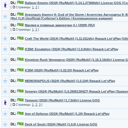
DL:
Railway Empire (2018) [Ru/Multi] (1.14.1.27369/dlc) License GOG [Co
[
Страницы:
1
,
2
]
DL:
Argonauts Agency 9: God of the Storm / Агентство Аргонавты 9: 
[Ru] (1.0) Unofficial [Collector's Edition / Коллекционное издание]
DL:
Масяня и пляжные заморочки (L) (2009) [RU]
[
Страницы:
1
,
2
]
DL:
Craft The World (2014) [Ru/Multi] (1.11.011/dlc) Repack Let'sРlay [Ul
DL:
ICBM: Escalation (2024) [Ru/Multi] (1.0.9/dlc) Repack Let'sРlay
DL:
Kingdom Rush Vengeance (2020) [Ru/Multi] (1.16.3.16/dlc) License
DL:
ICBM (2020) [Ru/Multi] (1.02.03) Repack Let'sРlay
DL:
MEMORIAPOLIS (2024) [Ru/Multi] (1.0.104) Repack Let'sРlay
DL:
Synergy (2024) [Ru/Multi] (1.0.2505130427) Repack Let'sРlay [Suppor
DL:
Tempest (2016) [Ru/Multi] (1.7.5/dlc) License GOG
[
Страницы:
1
,
2
,
3
]
DL:
Age of Defense (2019) [Ru/Multi] (1.19) Repack Let'sРlay
DL:
Deck of Souls (2024) [Multi] (1.0.6) License GOG