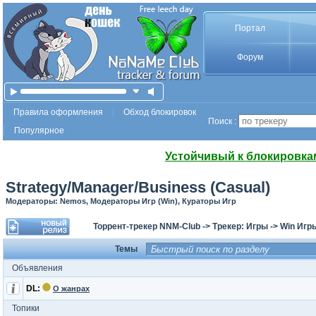
Портал
Форум
Правила оформления
Обход блокировок
Поиск :
Популярное
Устойчивый к блокировка
Strategy/Manager/Business (Casual)
Модераторы: Nemos, Модераторы Игр (Win), Кураторы Игр
Торрент-трекер NNM-Club
->
Трекер: Игры
->
Win Игр
Темы
Объявления
DL:
О жанрах
Топики