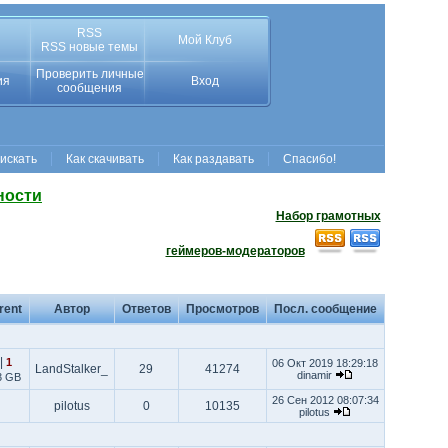
RSS
Мой Клуб
RSS новые темы
Проверить личные
ия
Вход
сообщения
 искать
Как скачивать
Как раздавать
Спасибо!
ности
Набор грамотных
геймеров-модераторов
rent
Автор
Ответов
Просмотров
Посл. сообщение
|
1
06 Окт 2019 18:29:18
LandStalker_
29
41274
dinamir
3 GB
26 Сен 2012 08:07:34
pilotus
0
10135
pilotus