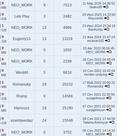
|
0
11 Мар 2026 14:38:52
NEO_WORK
9
7513
Stalex80
3 MB
|
0
29 Июл 2025 14:33:50
Lets Play
3
2482
Reyzer66
4 GB
|
1
23 Июл 2024 23:34:16
NEO_WORK
13
4966
BanKotSu
2 GB
|
0
21 Фев 2024 15:47:24
Eugeniy13
13
13119
mclovin182
1 GB
|
0
19 Авг 2023 06:56:45
NEO_WORK
0
1650
NEO_WORK
7 MB
|
0
26 Сен 2022 04:45:04
NEO_WORK
0
2339
NEO_WORK
1 MB
|
0
10 Сен 2022 10:42:04
West4it
5
6618
nicolas-undying
2 MB
|
1
17 Май 2022 20:00:32
Romanukjr
19
20232
Romanukjr
4 MB
|
0
07 Окт 2021 22:35:56
Rising
6
14566
surjajohnson
2 GB
|
0
07 Окт 2021 22:00:59
Hipnozzz
18
25190
surjajohnson
5 MB
|
0
08 Сен 2021 17:44:58
azwildwestaz
24
15548
Tatiana Antonyuk
4 GB
|
0
05 Сен 2021 14:14:33
NEO_WORK
0
3752
NEO_WORK
6 MB