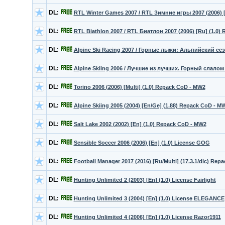
DL:
RTL Winter Games 2007 / RTL Зимние игры 2007 (2006) 
DL:
RTL Biathlon 2007 / RTL Биатлон 2007 (2006) [Ru] (1.0)
DL:
Alpine Ski Racing 2007 / Горные лыжи: Альпийский сезо
DL:
Alpine Skiing 2006 / Лучшие из лучших. Горный слалом 
DL:
Torino 2006 (2006) [Multi] (1.0) Repack CoD - MW2
DL:
Alpine Skiing 2005 (2004) [En/Ge] (1.88) Repack CoD - M
DL:
Salt Lake 2002 (2002) [En] (1.0) Repack CoD - MW2
DL:
Sensible Soccer 2006 (2006) [En] (1.0) License GOG
DL:
Football Manager 2017 (2016) [Ru/Multi] (17.3.1/dlc) Repa
DL:
Hunting Unlimited 2 (2003) [En] (1.0) License Fairlight
DL:
Hunting Unlimited 3 (2004) [En] (1.0) License ELEGANCE
DL:
Hunting Unlimited 4 (2006) [En] (1.0) License Razor1911