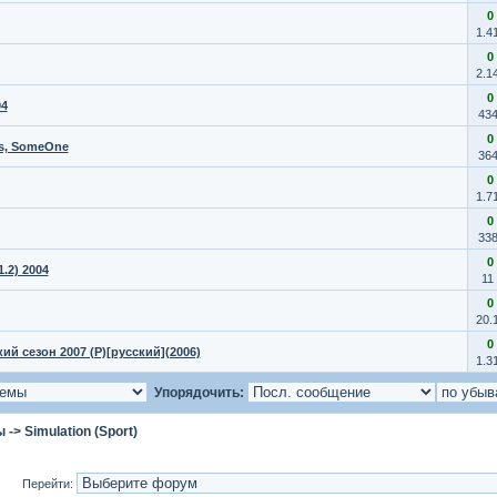
0
1.4
0
2.1
0
04
43
0
us, SomeOne
36
0
1.7
0
33
0
.2) 2004
11
0
20.
0
ий сезон 2007 (P)[русский](2006)
1.3
Упорядочить:
ы
->
Simulation (Sport)
Перейти: