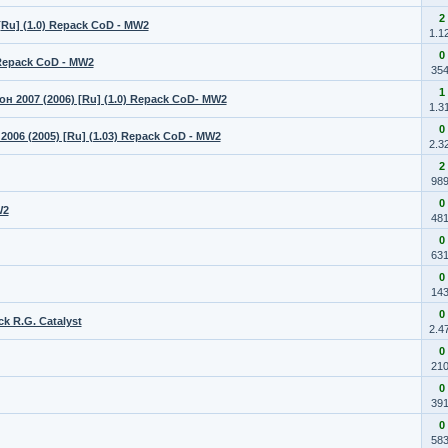
2
[Ru] (1.0) Repack CoD - MW2
1.1
0
 Repack CoD - MW2
35
1
н 2007 (2006) [Ru] (1.0) Repack CoD- MW2
1.3
0
2006 (2005) [Ru] (1.03) Repack CoD - MW2
2.3
2
98
0
W2
48
0
63
0
14
0
ck R.G. Catalyst
2.4
0
21
0
39
0
58