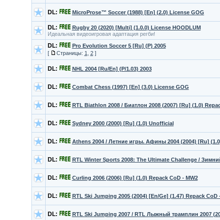
DL:
MicroProse™ Soccer (1988) [En] (2.0) License GOG
DL:
Rugby 20 (2020) [Multi] (1.0.0) License HOODLUM
Идеальная видеоигровая адаптация регби!
DL:
Pro Evolution Soccer 5 [Ru] (P) 2005
[
Страницы:
1
,
2
]
DL:
NHL 2004 [Ru/En] (P/1.03) 2003
DL:
Combat Chess (1997) [En] (3.0) License GOG
DL:
RTL Biathlon 2008 / Биатлон 2008 (2007) [Ru] (1.0) Rep
DL:
Sydney 2000 (2000) [Ru] (1.0) Unofficial
DL:
Athens 2004 / Летние игры. Афины 2004 (2004) [Ru] (1.
DL:
RTL Winter Sports 2008: The Ultimate Challenge / Зимний
DL:
Curling 2006 (2006) [Ru] (1.0) Repack CoD - MW2
DL:
RTL Ski Jumping 2005 (2004) [En/Ge] (1.47) Repack CoD
DL:
RTL Ski Jumping 2007 / RTL Лыжный трамплин 2007 (200