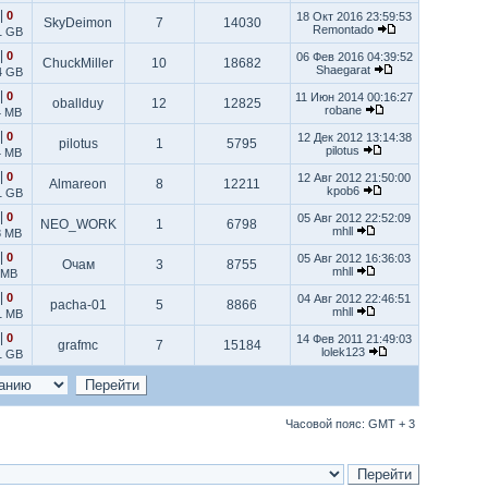
|
0
18 Окт 2016 23:59:53
SkyDeimon
7
14030
Remontado
1 GB
|
0
06 Фев 2016 04:39:52
ChuckMiller
10
18682
Shaegarat
4 GB
|
0
11 Июн 2014 00:16:27
oballduy
12
12825
robane
4 MB
|
0
12 Дек 2012 13:14:38
pilotus
1
5795
pilotus
4 MB
|
0
12 Авг 2012 21:50:00
Almareon
8
12211
kpob6
1 GB
|
0
05 Авг 2012 22:52:09
NEO_WORK
1
6798
mhll
8 MB
|
0
05 Авг 2012 16:36:03
Очам
3
8755
mhll
 MB
|
0
04 Авг 2012 22:46:51
pacha-01
5
8866
mhll
1 MB
|
0
14 Фев 2011 21:49:03
grafmc
7
15184
lolek123
1 GB
Часовой пояс: GMT + 3