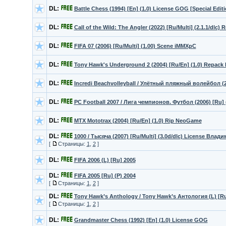
DL:
Battle Chess (1994) [En] (1.0) License GOG [Special Editi
DL:
Call of the Wild: The Angler (2022) [Ru/Multi] (2.1.1/dlc)
DL:
FIFA 07 (2006) [Ru/Multi] (1.00) Scene iMMXpC
DL:
Tony Hawk's Underground 2 (2004) [Ru/En] (1.0) Repack
DL:
Incredi Beachvolleyball / Улётный пляжный волейбол (20
DL:
PC Football 2007 / Лига чемпионов. Футбол (2006) [Ru] (
DL:
MTX Mototrax (2004) [Ru/En] (1.0) Rip NeoGame
DL:
1000 / Тысяча (2007) [Ru/Multi] (3.0d/dlc) License Влад
[
Страницы:
1
,
2
]
DL:
FIFA 2006 (L) [Ru] 2005
DL:
FIFA 2005 [Ru] (P) 2004
[
Страницы:
1
,
2
]
DL:
Tony Hawk’s Anthology / Tony Hawk’s Антология (L) [Ru
[
Страницы:
1
,
2
]
DL:
Grandmaster Chess (1992) [En] (1.0) License GOG