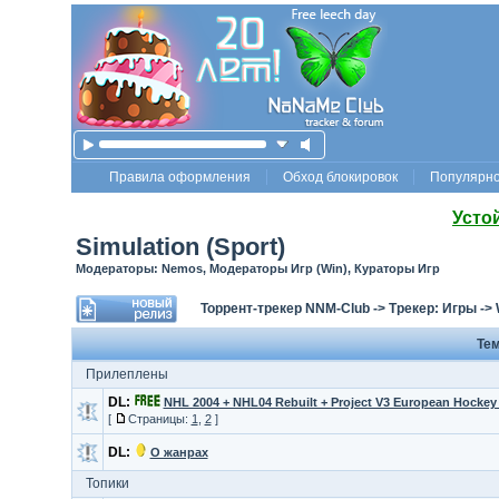
Правила оформления
Обход блокировок
Популярн
Усто
Simulation (Sport)
Модераторы: Nemos, Модераторы Игр (Win), Кураторы Игр
Торрент-трекер NNM-Club
->
Трекер: Игры
->
Те
Прилеплены
DL:
NHL 2004 + NHL04 Rebuilt + Project V3 European Hockey 
[
Страницы:
1
,
2
]
DL:
О жанрах
Топики