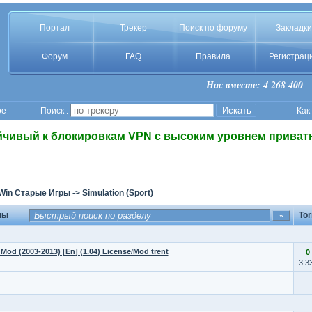
Портал
Трекер
Поиск по форуму
Закладки
Форум
FAQ
Правила
Регистрац
Нас вместе: 4 268 400
ое
Поиск :
Как
йчивый к блокировкам VPN с высоким уровнем приват
Win Старые Игры
->
Simulation (Sport)
мы
Tor
Mod (2003-2013) [En] (1.04) License/Mod trent
0
3.3