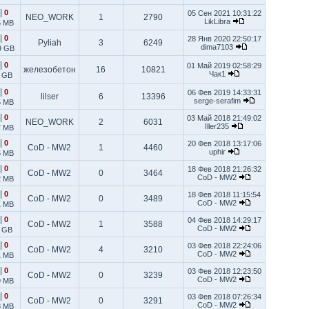
|
0
05 Сен 2021 10:31:22
NEO_WORK
1
2790
LikLibra
5 MB
|
0
28 Янв 2020 22:50:17
Pyliah
3
6249
dima7103
9 GB
|
0
01 Май 2019 02:58:29
железобетон
16
10821
Чак1
1 GB
|
0
06 Фев 2019 14:33:31
lilser
6
13396
serge-serafim
5 MB
|
0
03 Май 2018 21:49:02
NEO_WORK
2
6031
Iller235
7 MB
|
0
20 Фев 2018 13:17:06
CoD - MW2
1
4460
uphir
5 MB
|
0
18 Фев 2018 21:26:32
CoD - MW2
0
3464
CoD - MW2
2 MB
|
0
18 Фев 2018 11:15:54
CoD - MW2
0
3489
CoD - MW2
1 MB
|
0
04 Фев 2018 14:29:17
CoD - MW2
1
3588
CoD - MW2
1 GB
|
0
03 Фев 2018 22:24:06
CoD - MW2
4
3210
CoD - MW2
1 MB
|
0
03 Фев 2018 12:23:50
CoD - MW2
0
3239
CoD - MW2
9 MB
|
0
03 Фев 2018 07:26:34
CoD - MW2
0
3291
CoD - MW2
8 MB