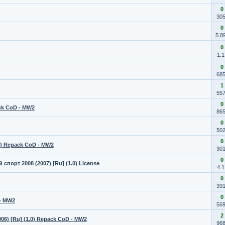
0
30
0
5.8
0
1.
0
68
1
55
0
ack CoD - MW2
86
0
50
0
0) Repack CoD - MW2
30
0
 спорт 2008 (2007) [Ru] (1.0) License
4.
0
39
0
 - MW2
56
2
6) [Ru] (1.0) Repack CoD - MW2
96