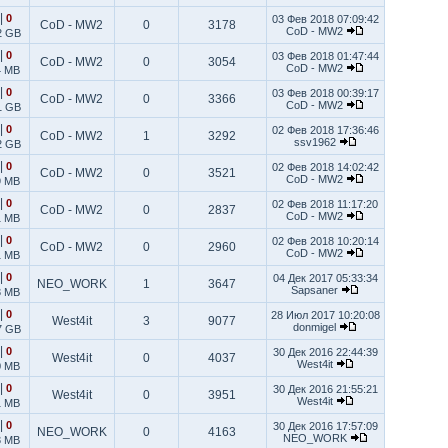
|
0
03 Фев 2018 07:09:42
CoD - MW2
0
3178
CoD - MW2
2 GB
|
0
03 Фев 2018 01:47:44
CoD - MW2
0
3054
CoD - MW2
4 MB
|
0
03 Фев 2018 00:39:17
CoD - MW2
0
3366
CoD - MW2
1 GB
|
0
02 Фев 2018 17:36:46
CoD - MW2
1
3292
ssv1962
2 GB
|
0
02 Фев 2018 14:02:42
CoD - MW2
0
3521
CoD - MW2
9 MB
|
0
02 Фев 2018 11:17:20
CoD - MW2
0
2837
CoD - MW2
1 MB
|
0
02 Фев 2018 10:20:14
CoD - MW2
0
2960
CoD - MW2
1 MB
|
0
04 Дек 2017 05:33:34
NEO_WORK
1
3647
Sapsaner
3 MB
|
0
28 Июл 2017 10:20:08
West4it
3
9077
donmigel
7 GB
|
0
30 Дек 2016 22:44:39
West4it
0
4037
West4it
0 MB
|
0
30 Дек 2016 21:55:21
West4it
0
3951
West4it
1 MB
|
0
30 Дек 2016 17:57:09
NEO_WORK
0
4163
NEO_WORK
3 MB