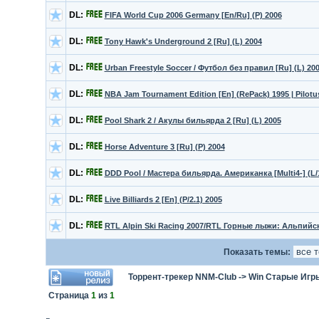
DL:
FIFA World Cup 2006 Germany [En/Ru] (P) 2006
DL:
Tony Hawk's Underground 2 [Ru] (L) 2004
DL:
Urban Freestyle Soccer / Футбол без правил [Ru] (L) 20
DL:
NBA Jam Tournament Edition [En] (RePack) 1995 | Pilot
DL:
Pool Shark 2 / Акулы бильярда 2 [Ru] (L) 2005
DL:
Horse Adventure 3 [Ru] (P) 2004
DL:
DDD Pool / Мастера бильярда. Американка [Multi4-] (L/1
DL:
Live Billiards 2 [En] (P/2.1) 2005
DL:
RTL Alpin Ski Racing 2007/RTL Горные лыжи: Альпийск
Показать темы:
Торрент-трекер NNM-Club
->
Win Старые Игр
Страница
1
из
1