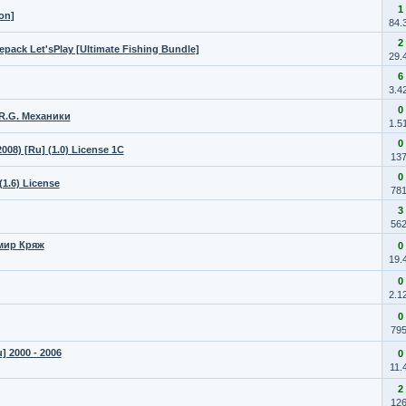
1
on]
84.
2
 Repack Let'sРlay [Ultimate Fishing Bundle]
29.
6
3.4
0
 R.G. Механики
1.5
0
08) [Ru] (1.0) License 1C
13
0
1.6) License
78
3
56
имир Кряж
0
19.
0
2.1
0
79
] 2000 - 2006
0
11.
2
12