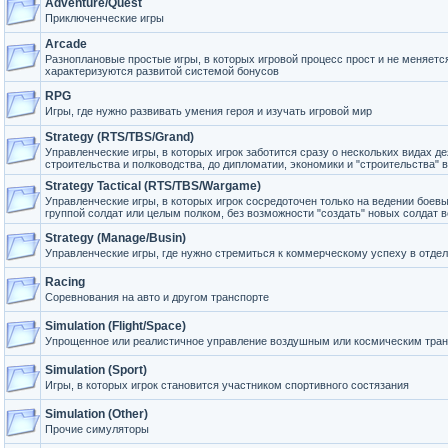
Adventure/Quest
Приключенческие игры
Arcade
Разноплановые простые игры, в которых игровой процесс прост и не меняется
характеризуются развитой системой бонусов
RPG
Игры, где нужно развивать умения героя и изучать игровой мир
Strategy (RTS/TBS/Grand)
Управленческие игры, в которых игрок заботится сразу о нескольких видах де
строительства и полководства, до дипломатии, экономики и "строительства" в
Strategy Tactical (RTS/TBS/Wargame)
Управленческие игры, в которых игрок сосредоточен только на ведении боев
группой солдат или целым полком, без возможности "создать" новых солдат 
Strategy (Manage/Busin)
Управленческие игры, где нужно стремиться к коммерческому успеху в отде
Racing
Соревнования на авто и другом транспорте
Simulation (Flight/Space)
Упрощенное или реалистичное управление воздушным или космическим тра
Simulation (Sport)
Игры, в которых игрок становится участником спортивного состязания
Simulation (Other)
Прочие симуляторы