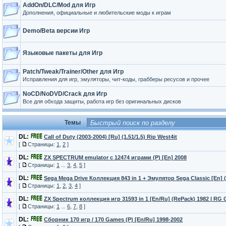
AddOn/DLC/Mod для Игр
Дополнения, официальные и любительские моды к играм
Demo/Beta версии Игр
Языковые пакеты для Игр
Patch/Tweak/Trainer/Other для Игр
Исправления для игр, эмуляторы, чит-коды, грабберы ресусов и прочее
NoCD/NoDVD/Crack для Игр
Все для обхода защиты, работа игр без оригинальных дисков
Темы
DL:
Call of Duty (2003-2004) [Ru] (1.51/1.5) Rip West4it
[
Страницы:
1
,
2
]
DL:
ZX SPECTRUM emulator c 12474 играми (P) [En] 2008
[
Страницы:
1
...
3
,
4
,
5
]
DL:
Sega Mega Drive Коллекция 843 in 1 + Эмулятор Sega Classic [En] (
[
Страницы:
1
,
2
,
3
,
4
]
DL:
ZX Spectrum коллекция игр 31593 in 1 [En/Ru] (RePack) 1982 | RG
[
Страницы:
1
...
6
,
7
,
8
]
DL:
Сборник 170 игр / 170 Games (P) [En/Ru] 1998-2002