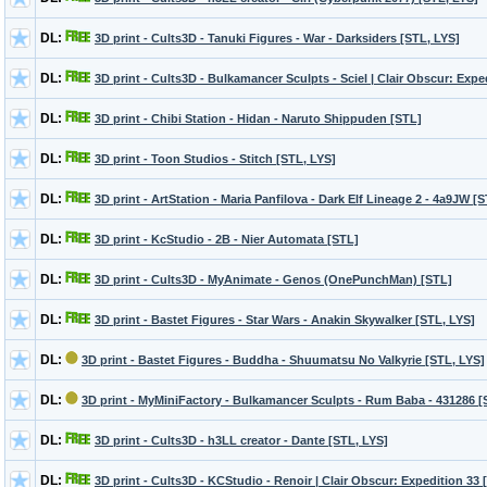
DL:
3D print - Cults3D - Tanuki Figures - War - Darksiders [STL, LYS]
DL:
3D print - Cults3D - Bulkamancer Sculpts - Sciel | Clair Obscur: Expe
DL:
3D print - Chibi Station - Hidan - Naruto Shippuden [STL]
DL:
3D print - Toon Studios - Stitch [STL, LYS]
DL:
3D print - ArtStation - Maria Panfilova - Dark Elf Lineage 2 - 4a9JW [
DL:
3D print - KcStudio - 2B - Nier Automata [STL]
DL:
3D print - Cults3D - MyAnimate - Genos (OnePunchMan) [STL]
DL:
3D print - Bastet Figures - Star Wars - Anakin Skywalker [STL, LYS]
DL:
3D print - Bastet Figures - Buddha - Shuumatsu No Valkyrie [STL, LYS]
DL:
3D print - MyMiniFactory - Bulkamancer Sculpts - Rum Baba - 431286 [
DL:
3D print - Cults3D - h3LL creator - Dante [STL, LYS]
DL:
3D print - Cults3D - KCStudio - Renoir | Clair Obscur: Expedition 33 