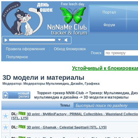
Портал
Форум
Правила оформления
Обход блокировок
Поиск :
Популярное
Устойчивый к блокировка
3D модели и материалы
Модератор: Модераторы Мультимедиа, Дизайн, Графика
Торрент-трекер NNM-Club
->
Трекер: Мультимедиа, Диз
мультимедиа и дизайна
->
3D модели и материалы
Темы
DL:
3D print - MyMiniFactory - PRIMAL Collectibles - Wasteland Collecti
[STL, LYS]
DL:
3D print - Ghamak - Celestial Sagittarii [STL, LYS]