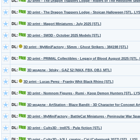
DL:
3D print - The Dragon Trappers Lodge - Riders of The Hellstorm Sep
DL:
3D print - The Dragon Trappers Lodge - Stoican Halloween [STL, LYS
DL:
3D print - Magori Miniatures - July 2025 [STL]
DL:
3D print - SW3D - October 2025 Models [STL]
DL:
3D print - MyMiniFactory - 55mm - Ghost Strikers - 384198 [STL]
DL:
3D print - PRIMAL Collectibles - Legacy of Blood August 2025 [STL,
DL:
3D модели - 3dsky - GAZ 52 [MAX, FBX, OBJ, MTL]
DL:
3D print - Lucas Perez - Franky Whit Black Rhino [STL]
DL:
3D print - Nomnom Figures - Rumi - Kpop Demon Hunters [STL, LYS
DL:
3D модели - ArtStation - Blaze Bandit - 3D Character for Concept A
DL:
3D print - MyMiniFactory - BattleCat Miniatures - Peninsular War Spa
DL:
3D print - Cults3D - trell75 - Pulp fiction [STL]
DL:
3D print - Cults3D - h3LL creator - Ciri (Cyberpunk 2077) [STL, LYS]