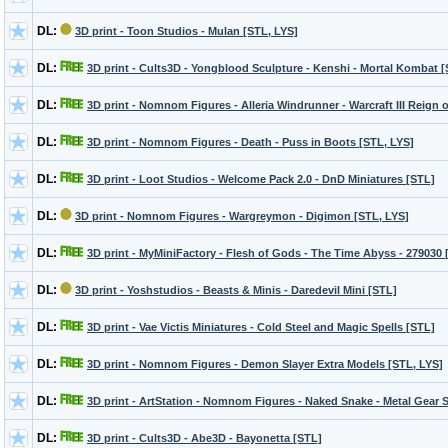
DL:
3D print - Toon Studios - Mulan [STL, LYS]
DL:
3D print - Cults3D - Yongblood Sculpture - Kenshi - Mortal Kombat 
DL:
3D print - Nomnom Figures - Alleria Windrunner - Warcraft III Reign 
DL:
3D print - Nomnom Figures - Death - Puss in Boots [STL, LYS]
DL:
3D print - Loot Studios - Welcome Pack 2.0 - DnD Miniatures [STL]
DL:
3D print - Nomnom Figures - Wargreymon - Digimon [STL, LYS]
DL:
3D print - MyMiniFactory - Flesh of Gods - The Time Abyss - 279030 
DL:
3D print - Yoshstudios - Beasts & Minis - Daredevil Mini [STL]
DL:
3D print - Vae Victis Miniatures - Cold Steel and Magic Spells [STL]
DL:
3D print - Nomnom Figures - Demon Slayer Extra Models [STL, LYS]
DL:
3D print - ArtStation - Nomnom Figures - Naked Snake - Metal Gear 
DL:
3D print - Cults3D - Abe3D - Bayonetta [STL]