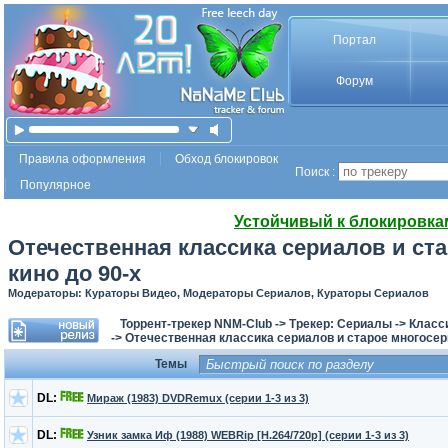
Портал
Форум
Правила оформления
Обход блокировок
Поиск :
Популярное
Устойчивый к блокировка
Отечественная классика сериалов и ст
кино до 90-х
Модераторы: Кураторы Видео, Модераторы Сериалов, Кураторы Сериалов
Торрент-трекер NNM-Club
->
Трекер: Сериалы
->
Класси
->
Отечественная классика сериалов и старое многосер
Темы
DL:
Мираж (1983) DVDRemux (серии 1-3 из 3)
DL:
Узник замка Иф (1988) WEBRip [H.264/720p] (серии 1-3 из 3)