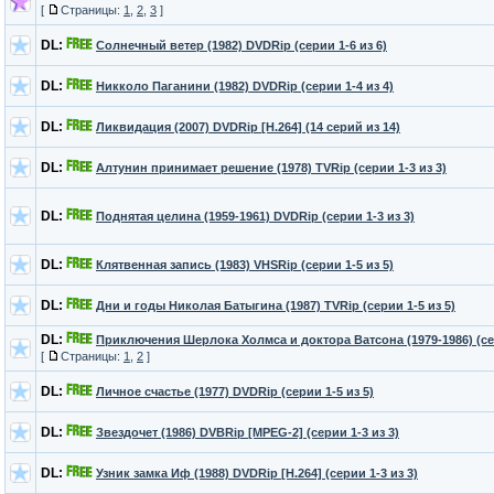
[
Страницы:
1
,
2
,
3
]
DL:
Солнечный ветер (1982) DVDRip (серии 1-6 из 6)
DL:
Никколо Паганини (1982) DVDRip (серии 1-4 из 4)
DL:
Ликвидация (2007) DVDRip [H.264] (14 серий из 14)
DL:
Алтунин принимает решение (1978) TVRip (серии 1-3 из 3)
DL:
Поднятая целина (1959-1961) DVDRip (серии 1-3 из 3)
DL:
Клятвенная запись (1983) VHSRip (серии 1-5 из 5)
DL:
Дни и годы Николая Батыгина (1987) TVRip (серии 1-5 из 5)
DL:
Приключения Шерлока Холмса и доктора Ватсона (1979-1986) (сер
[
Страницы:
1
,
2
]
DL:
Личное счастье (1977) DVDRip (серии 1-5 из 5)
DL:
Звездочет (1986) DVBRip [MPEG-2] (серии 1-3 из 3)
DL:
Узник замка Иф (1988) DVDRip [H.264] (серии 1-3 из 3)