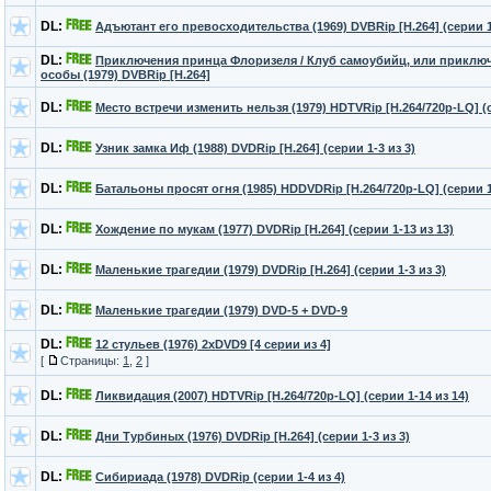
DL:
Адъютант его превосходительства (1969) DVBRip [H.264] (серии 1-
DL:
Приключения принца Флоризеля / Клуб самоубийц, или приклю
особы (1979) DVBRip [H.264]
DL:
Место встречи изменить нельзя (1979) HDTVRip [H.264/720p-LQ] (с
DL:
Узник замка Иф (1988) DVDRip [H.264] (серии 1-3 из 3)
DL:
Батальоны просят огня (1985) HDDVDRip [H.264/720p-LQ] (серии 1-
DL:
Хождение по мукам (1977) DVDRip [H.264] (серии 1-13 из 13)
DL:
Маленькие трагедии (1979) DVDRip [H.264] (серии 1-3 из 3)
DL:
Маленькие трагедии (1979) DVD-5 + DVD-9
DL:
12 стульев (1976) 2xDVD9 [4 серии из 4]
[
Страницы:
1
,
2
]
DL:
Ликвидация (2007) HDTVRip [H.264/720p-LQ] (серии 1-14 из 14)
DL:
Дни Турбиных (1976) DVDRip [H.264] (серии 1-3 из 3)
DL:
Сибириада (1978) DVDRip (серии 1-4 из 4)