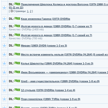
DL:
Приключения Шерлока Холмса и доктора Ватсона (1979-1986) 5 x
01-11 из 11)
[
Страницы:
1
,
2
]
DL:
Крах инженера Гарина (1973) DVDRip
DL:
Долгая дорога в дюнах (1980) DVDRip (1-7 серии из 7)
Качество: DVDRip (1400 mb)
DL:
Долгая дорога в дюнах (1980) DVDRip (1-7 серий из 7)
Качество: DVDRip (700 mb)
DL:
Мираж (1983) DVD9 (серии 1-3 из 3)
DL:
Место встречи изменить нельзя (1979) DVDRip [H.264] (5 серий из 
DL:
Колье Шарлотты (1984) DVDRip [H.264] (серии 1-3 из 3)
DL:
Джек Восьмеркин — «американец» (1986) DVDRip [H.264] (серии 1-
DL:
Хлеб – имя существительное (1988) DVDRip (серии 1-8 из 8)
DL:
12 стульев (1976) DVDRip (серии 1-4 из 4)
DL:
Плач перепёлки (1990) TVRip (серии 1-9 из 9)