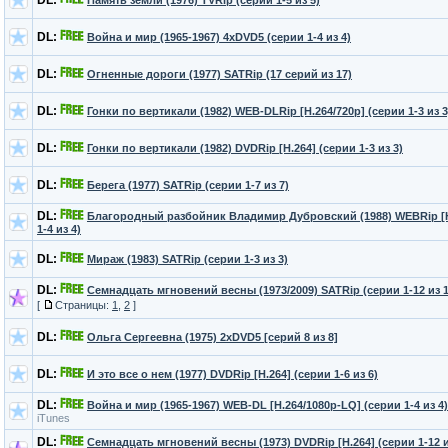
DL:
Память земли (1976) TVRip (серии 1-5 из 5)
DL:
Война и мир (1965-1967) 4xDVD5 (серии 1-4 из 4)
DL:
Огненные дороги (1977) SATRip (17 серий из 17)
DL:
Гонки по вертикали (1982) WEB-DLRip [H.264/720p] (серии 1-3 из 3
DL:
Гонки по вертикали (1982) DVDRip [H.264] (серии 1-3 из 3)
DL:
Берега (1977) SATRip (серии 1-7 из 7)
DL:
Благородный разбойник Владимир Дубровский (1988) WEBRip [H
1-4 из 4)
DL:
Мираж (1983) SATRip (серии 1-3 из 3)
DL:
Семнадцать мгновений весны (1973/2009) SATRip (серии 1-12 из 1
[
Страницы:
1
,
2
]
DL:
Ольга Сергеевна (1975) 2хDVD5 [серий 8 из 8]
DL:
И это все о нем (1977) DVDRip [H.264] (серии 1-6 из 6)
DL:
Война и мир (1965-1967) WEB-DL [H.264/1080p-LQ] (серии 1-4 из 4
iTunes
DL:
Семнадцать мгновений весны (1973) DVDRip [H.264] (серии 1-12 и