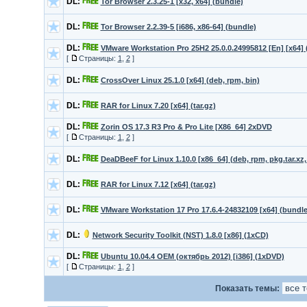
DL:
Tor Browser 2.3.25-1 [x32, x64] (bundle)
DL:
Tor Browser 2.2.39-5 [i686, x86-64] (bundle)
DL:
VMware Workstation Pro 25H2 25.0.0.24995812 [En] [x64] 
[
Страницы:
1
,
2
]
DL:
CrossOver Linux 25.1.0 [x64] (deb, rpm, bin)
DL:
RAR for Linux 7.20 [x64] (tar.gz)
DL:
Zorin OS 17.3 R3 Pro & Pro Lite [X86_64] 2xDVD
[
Страницы:
1
,
2
]
DL:
DeaDBeeF for Linux 1.10.0 [x86_64] (deb, rpm, pkg.tar.xz, 
DL:
RAR for Linux 7.12 [x64] (tar.gz)
DL:
VMware Workstation 17 Pro 17.6.4-24832109 [x64] (bundle
DL:
Network Security Toolkit (NST) 1.8.0 [x86] (1xCD)
DL:
Ubuntu 10.04.4 OEM (октябрь 2012) [i386] (1xDVD)
[
Страницы:
1
,
2
]
Показать темы: