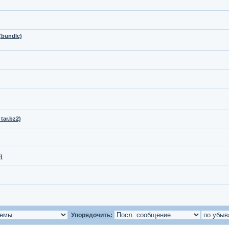
(bundle)
tar.bz2)
)
Упорядочить: