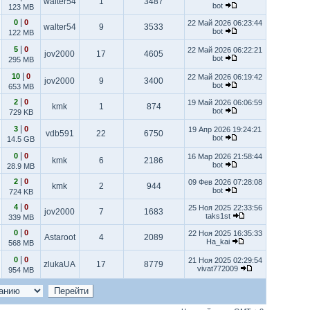
walter54
1
3487
bot
123 MB
|
0
0
22 Май 2026 06:23:44
walter54
9
3533
bot
122 MB
|
5
0
22 Май 2026 06:22:21
jov2000
17
4605
bot
295 MB
|
10
0
22 Май 2026 06:19:42
jov2000
9
3400
bot
653 MB
|
2
0
19 Май 2026 06:06:59
kmk
1
874
bot
729 KB
|
3
0
19 Апр 2026 19:24:21
vdb591
22
6750
bot
14.5 GB
|
0
0
16 Мар 2026 21:58:44
kmk
6
2186
bot
28.9 MB
|
2
0
09 Фев 2026 07:28:08
kmk
2
944
bot
724 KB
|
4
0
25 Ноя 2025 22:33:56
jov2000
7
1683
taks1st
339 MB
|
0
0
22 Ноя 2025 16:35:33
Astaroot
4
2089
Ha_kai
568 MB
|
0
0
21 Ноя 2025 02:29:54
zlukaUA
17
8779
vivat772009
954 MB