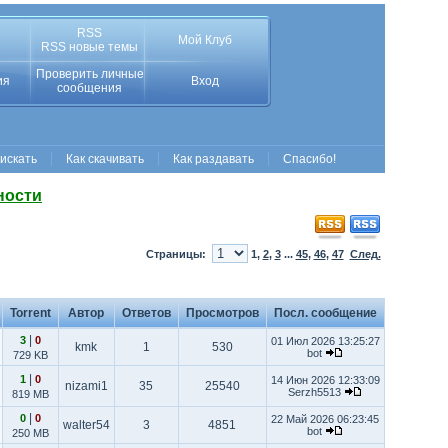
RSS
Мой Клуб
RSS новые темы
Проверить личные
ия
Вход
сообщения
 искать
Как скачивать
Как раздавать
Спасибо!
ности
Страницы:
1
,
2
,
3
...
45
,
46
,
47
След.
Torrent
Автор
Ответов
Просмотров
Посл. сообщение
|
3
0
01 Июл 2026 13:25:27
kmk
1
530
bot
729 KB
|
1
0
14 Июн 2026 12:33:09
nizami1
35
25540
Serzh5513
819 MB
|
0
0
22 Май 2026 06:23:45
walter54
3
4851
bot
250 MB