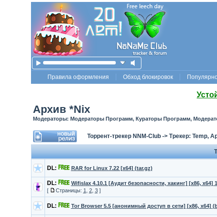
Правила оформления
Обход блокировок
Популярн
Усто
Архив *Nix
Модераторы: Модераторы Программ, Кураторы Программ, Модерат
Торрент-трекер NNM-Club
->
Трекер: Temp, А
Т
DL:
RAR for Linux 7.22 [x64] (tar.gz)
DL:
Wifislax 4.10.1 [Аудит безопасности, хакинг] [x86, х64] 
[
Страницы:
1
,
2
,
3
]
DL:
Tor Browser 5.5 [анонимный доступ в сети] [х86, x64] (