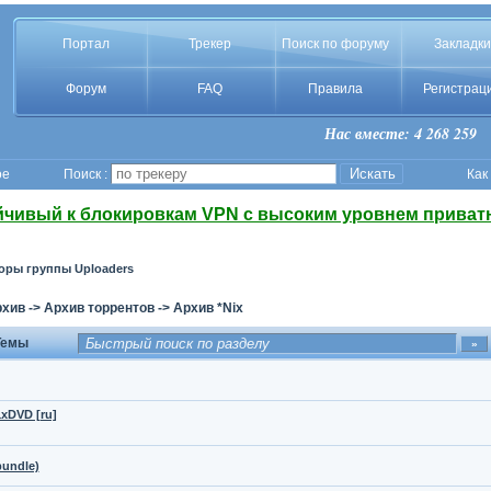
Портал
Трекер
Поиск по форуму
Закладки
Форум
FAQ
Правила
Регистрац
Нас вместе: 4 268 259
ое
Поиск :
Как
йчивый к блокировкам VPN с высоким уровнем приват
оры группы Uploaders
рхив
->
Архив торрентов
->
Архив *Nix
емы
1xDVD [ru]
bundle)