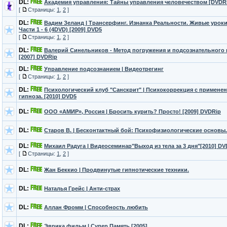
DL:
Академия управления: Тайны управления человечеством [DVDR
[
Страницы:
1
,
2
]
DL:
Вадим Зеланд | Трансерфинг. Изнанка Реальности. Живые урок
Части 1 - 6 (4DVD) [2009] DVD5
[
Страницы:
1
,
2
]
DL:
Валерий Синельников - Метод погружения и подсознательного
[2007] DVDRip
DL:
Управление подсознанием | Видеотрегинг
[
Страницы:
1
,
2
]
DL:
Психологический клуб "Санскрит" | Психокоррекция с примене
гипноза. [2010] DVD5
DL:
ООО «АМИР», Россия | Бросить курить? Просто! [2009] DVDRip
DL:
Старов В. | Бесконтактный бой: Психофизиологические основы.
DL:
Михаил Радуга | Видеосеминар"Выход из тела за 3 дня"[2010] DV
[
Страницы:
1
,
2
]
DL:
Жан Беккио | Продвинутые гипнотические техники.
DL:
Наталья Грейс | Анти-страх
DL:
Аллан Фромм | Способность любить
DL:
Эврика фильм | Супер Память [2005]