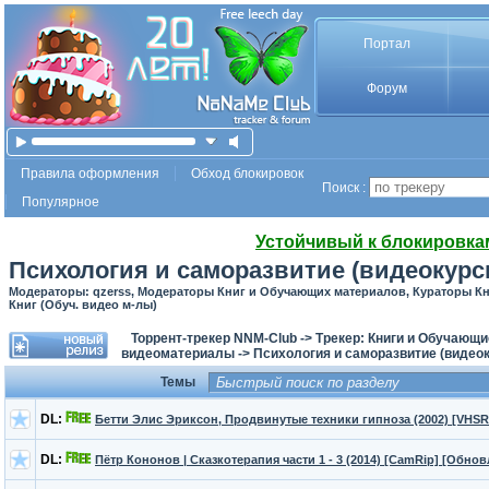
Портал
Форум
Правила оформления
Обход блокировок
Поиск :
Популярное
Устойчивый к блокировка
Психология и саморазвитие (видеокурс
Модераторы: qzerss, Модераторы Книг и Обучающих материалов, Кураторы К
Книг (Обуч. видео м-лы)
Торрент-трекер NNM-Club
->
Трекер: Книги и Обучающ
видеоматериалы
->
Психология и саморазвитие (видео
Темы
DL:
Бетти Элис Эриксон, Продвинутые техники гипноза (2002) [VHSR
DL:
Пётр Кононов | Сказкотерапия части 1 - 3 (2014) [CamRip] [Обно