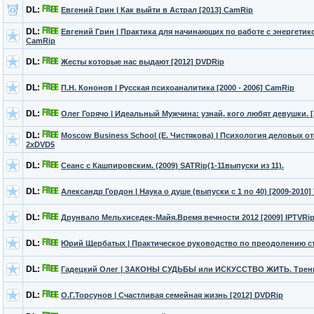
DL:
Евгений Грин | Как выйти в Астрал [2013] CamRip
DL:
Евгений Грин | Практика для начинающих по работе с энергетико
CamRip
DL:
Жесты которые нас выдают [2012] DVDRip
DL:
П.Н. Кононов | Русская психоаналитика [2000 - 2006] CamRip
DL:
Олег Горячо | Идеальный Мужчина: узнай, кого любят девушки. 
DL:
Moscow Business School (Е. Чистякова) | Психология деловых о
2хDVD5
DL:
Сеанс с Кашпировским. (2009) SATRip(1-11выпуски из 11).
DL:
Александр Гордон | Наука о душе (выпуски с 1 по 40) [2009-2010]
DL:
Друнвало Мельхиседек-Майя.Время вечности 2012 [2009] IPTVRi
DL:
Юрий Щербатых | Практическое руководство по преодолению с
DL:
Гадецкий Олег | ЗАКОНЫ СУДЬБЫ или ИСКУССТВО ЖИТЬ. Тренинг
DL:
О.Г.Торсунов | Счастливая семейная жизнь [2012] DVDRip