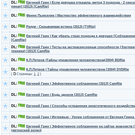
DL:
Евгений Грин | Если девушка отказала, метод 3 подхода - 2 секс
пикап] (2013) [CamRip]
DL:
Френк Пьюселик | Мастерство эффективного взаимодействия
DL:
Разум - Скрываемая истина (2013) [TVRip]
DL:
Евгений Грин | Как убрать страх подхода к девушке [Соблазнение
[CamRip]
DL:
Евгений Грин | Тесты на экстрасенсорные способности (Эзотери
техники) [2013] CamRip
DL:
К.П.Петров |Тайны управления человечеством(2004) BDRip
DL:
К.П.Петров | Тайны управления человечеством [2004] DVDRip
[
Страницы:
1
,
2
]
DL:
Евгений Грин | Эффективное соблазнение [2013] CamRip
DL:
Евгений Грин | Будь здоров [2013] CamRip
DL:
Евгений Грин | Способы устранения энергетического воздействи
DL:
Евгений Грин | Интервью - Уроки соблазнения от Евгения Грина
DL:
Евгений Грин | Эффективное соблазнение на сайтах знакомств 
(авторский релиз)