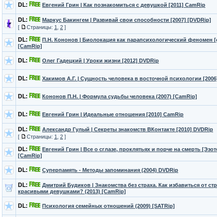
DL:
Евгений Грин | Как познакомиться с девушкой [2011] CamRip
DL:
Маркус Бакингем | Развивай свои способности [2007] [DVDRip]
[
Страницы:
1
,
2
]
DL:
П.Н. Кононов | Биолокация как парапсихологический феномен [с
[CamRip]
DL:
Олег Гадецкий | Уроки жизни [2012] DVDRip
DL:
Хакимов А.Г. | Cущность человека в восточной психологии [2006
DL:
Кононов П.Н. | Формула судьбы человека (2007) [CamRip]
DL:
Евгений Грин | Идеальные отношения [2010] CamRip
DL:
Александр Гулый | Секреты знакомств ВКонтакте [2010] DVDRip
[
Страницы:
1
,
2
]
DL:
Евгений Грин | Все о сглазе, проклятьях и порче на смерть [Эзот
[CamRip]
DL:
Суперпамять - Методы запоминания (2004) DVDRip
DL:
Дмитрий Будиков | Знакомства без страха. Как избавиться от ст
красивыми девушками? (2013) [CamRip]
DL:
Психология семейных отношений (2009) [SATRip]