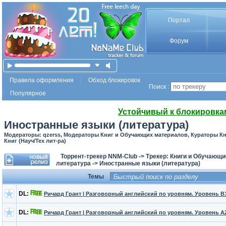
Портал
Форум
Правила оформления
Обход блокировок
Поиск :
Популярное
Устойчивый к блокировка
Иностранные языки (литература)
Модераторы: qzerss, Модераторы Книг и Обучающих материалов, Кураторы К
Книг (Науч/Тех лит-ра)
Торрент-трекер NNM-Club
->
Трекер: Книги и Обучающ
литература
->
Иностранные языки (литература)
Темы
DL:
Ричард Грант | Разговорный английский по уровням. Уровень В1 
DL:
Ричард Грант | Разговорный английский по уровням. Уровень А2 