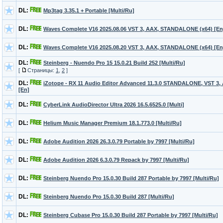
DL:
Mp3tag 3.35.1 + Portable [Multi/Ru]
DL:
Waves Complete V16 2025.08.06 VST 3, AAX, STANDALONE (x64) [En
DL:
Waves Complete V16 2025.08.20 VST 3, AAX, STANDALONE (x64) [En] 
DL:
Steinberg - Nuendo Pro 15 15.0.21 Build 252 [Multi/Ru]
[
Страницы:
1
,
2
]
DL:
iZotope - RX 11 Audio Editor Advanced 11.3.0 STANDALONE, VST 3,
[En]
DL:
CyberLink AudioDirector Ultra 2026 16.5.6525.0 [Multi]
DL:
Helium Music Manager Premium 18.1.773.0 [Multi/Ru]
DL:
Adobe Audition 2026 26.3.0.79 Portable by 7997 [Multi/Ru]
DL:
Adobe Audition 2026 6.3.0.79 Repack by 7997 [Multi/Ru]
DL:
Steinberg Nuendo Pro 15.0.30 Build 287 Portable by 7997 [Multi/Ru]
DL:
Steinberg Nuendo Pro 15.0.30 Build 287 [Multi/Ru]
DL:
Steinberg Cubase Pro 15.0.30 Build 287 Portable by 7997 [Multi/Ru]