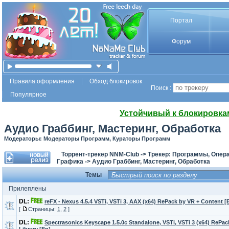
Портал
Форум
Правила оформления
Обход блокировок
Поиск :
Популярное
Устойчивый к блокировка
Аудио Граббинг, Мастеринг, Обработка
Модераторы: Модераторы Программ, Кураторы Программ
Торрент-трекер NNM-Club
->
Трекер: Программы, Опер
Графика
->
Аудио Граббинг, Мастеринг, Обработка
Темы
Прилеплены
DL:
reFX - Nexus 4.5.4 VSTi, VSTi 3, AAX (x64) RePack by VR + Content [
[
Страницы:
1
,
2
]
DL:
Spectrasonics Keyscape 1.5.0c Standalone, VSTi, VSTi 3 (x64) ReP