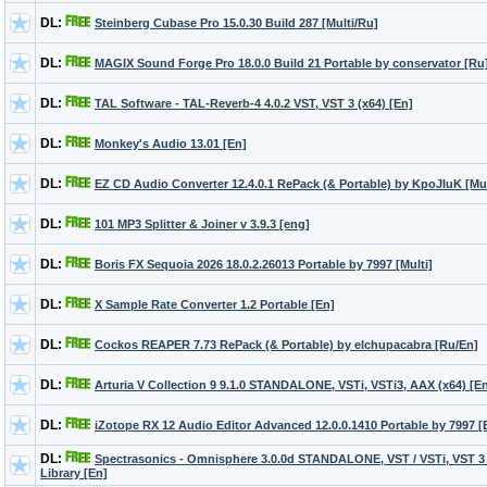
DL:
Steinberg Cubase Pro 15.0.30 Build 287 [Multi/Ru]
DL:
MAGIX Sound Forge Pro 18.0.0 Build 21 Portable by conservator [Ru
DL:
TAL Software - TAL-Reverb-4 4.0.2 VST, VST 3 (x64) [En]
DL:
Monkey's Audio 13.01 [En]
DL:
EZ CD Audio Converter 12.4.0.1 RePack (& Portable) by KpoJIuK [Mul
DL:
101 MP3 Splitter & Joiner v 3.9.3 [eng]
DL:
Boris FX Sequoia 2026 18.0.2.26013 Portable by 7997 [Multi]
DL:
X Sample Rate Converter 1.2 Portable [En]
DL:
Cockos REAPER 7.73 RePack (& Portable) by elchupacabra [Ru/En]
DL:
Arturia V Collection 9 9.1.0 STANDALONE, VSTi, VSTi3, AAX (x64) [E
DL:
iZotope RX 12 Audio Editor Advanced 12.0.0.1410 Portable by 7997 [
DL:
Spectrasonics - Omnisphere 3.0.0d STANDALONE, VST / VSTi, VST 3 /
Library [En]