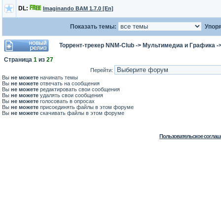
DL:
Imaginando BAM 1.7.0 [En]
Показать темы:
Упоря
Торрент-трекер NNM-Club
->
Мультимедиа и Графика
-
Страница
1
из
27
Перейти:
Вы
не можете
начинать темы
Вы
не можете
отвечать на сообщения
Вы
не можете
редактировать свои сообщения
Вы
не можете
удалять свои сообщения
Вы
не можете
голосовать в опросах
Вы
не можете
присоединять файлы в этом форуме
Вы
не можете
скачивать файлы в этом форуме
Пользовательское соглаш