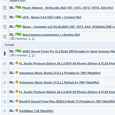
Library [En]
DL:
Plugin Alliance - All Bundle 2022 VST / VSTi, VST3 / VSTi3, AAX [En]
DL:
reFX - Nexus 3.4.4 VSTi (x64) + Content [En]
DL:
Waves - Complete v12 (01.06.2021) VST, VST3, AAX, STANDALONE (x64
DL:
Spectrasonics instruments + Libraries [En]
[
Страницы:
1
,
2
]
Топики
DL:
SONY Sound Forge Pro 11.0 Build 299 Portable by Spirit Summer [Ru
[
Страницы:
1
,
2
]
DL:
FL Studio Producer Edition 26.1.3.5570 All Plugins Edition & FLEX Pack
DL:
Ashampoo Music Studio 27.0.1.1 Portable by 7997 [Multi/Ru]
DL:
Ashampoo Music Studio 27.0.1.1 RePack by 7997 [Multi/Ru]
DL:
FL Studio Producer Edition 26.1.3.5570 All Plugins Edition & FLEX Pack
DL:
BorisFX Sound Forge Plus 2026.0.0 Build 71 Portable by 7997 [Multi/RU
DL:
GoldWave 7.05 [Multi/Ru]