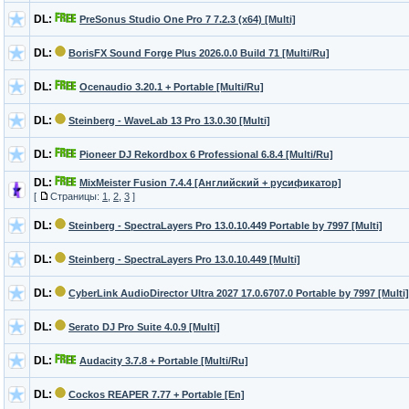
DL:
PreSonus Studio One Pro 7 7.2.3 (x64) [Multi]
DL:
BorisFX Sound Forge Plus 2026.0.0 Build 71 [Multi/Ru]
DL:
Ocenaudio 3.20.1 + Portable [Multi/Ru]
DL:
Steinberg - WaveLab 13 Pro 13.0.30 [Multi]
DL:
Pioneer DJ Rekordbox 6 Professional 6.8.4 [Multi/Ru]
DL:
MixMeister Fusion 7.4.4 [Английский + русификатор]
[
Страницы:
1
,
2
,
3
]
DL:
Steinberg - SpectraLayers Pro 13.0.10.449 Portable by 7997 [Multi]
DL:
Steinberg - SpectraLayers Pro 13.0.10.449 [Multi]
DL:
CyberLink AudioDirector Ultra 2027 17.0.6707.0 Portable by 7997 [Multi]
DL:
Serato DJ Pro Suite 4.0.9 [Multi]
DL:
Audacity 3.7.8 + Portable [Multi/Ru]
DL:
Cockos REAPER 7.77 + Portable [En]