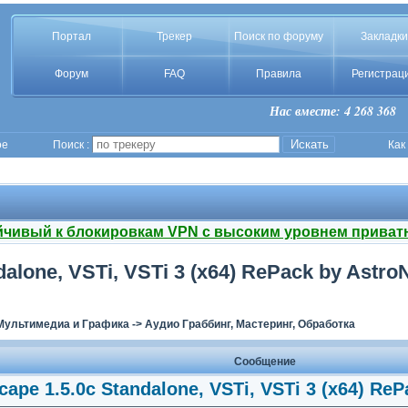
Портал
Трекер
Поиск по форуму
Закладки
Форум
FAQ
Правила
Регистрац
Нас вместе: 4 268 368
ое
Поиск :
Как
йчивый к блокировкам VPN с высоким уровнем приват
dalone, VSTi, VSTi 3 (x64) RePack by Astro
Мультимедиа и Графика
->
Аудио Граббинг, Мастеринг, Обработка
Сообщение
ape 1.5.0c Standalone, VSTi, VSTi 3 (x64) Re