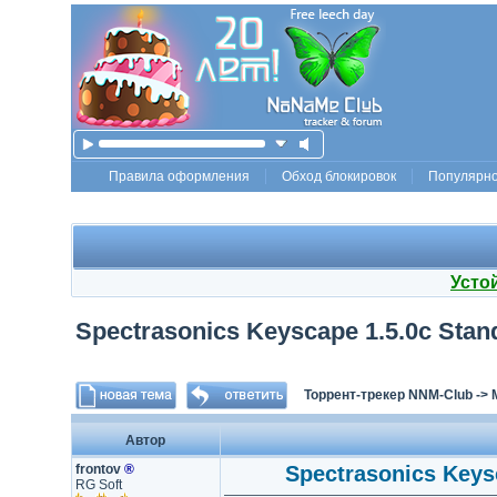
Правила оформления
Обход блокировок
Популярн
Усто
Spectrasonics Keyscape 1.5.0c Stan
Торрент-трекер NNM-Club
->
Автор
frontov
®
Spectrasonics Keysc
RG Soft