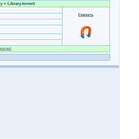
+ Library.torrent
Скачать
ратио!