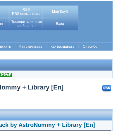
RSS
Мой Клуб
RSS новые темы
Проверить личные
ия
Вход
сообщения
 искать
Как скачивать
Как раздавать
Спасибо!
ности
Nommy + Library [En]
Pack by AstroNommy + Library [En]