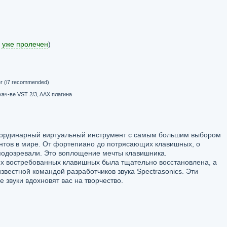
 уже пролечен
)
her (i7 recommended)
 кач-ве VST 2/3, AAX плагина
раординарный виртуальный инструмент с самым большим выбором
тов в мире. От фортепиано до потрясающих клавишных, о
подозревали. Это воплощение мечты клавишника.
тих востребованных клавишных была тщательно восстановлена, а
звестной командой разработчиков звука Spectrasonics. Эти
 звуки вдохновят вас на творчество.