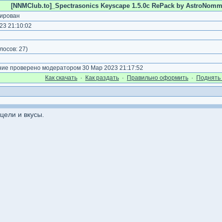
[NNMClub.to]_Spectrasonics Keyscape 1.5.0c RePack by AstroNommy 
ирован
23 21:10:02
)
лосов:
27
)
е проверено модератором 30 Мар 2023 21:17:52
Как cкачать
·
Как раздать
·
Правильно оформить
·
Поднять 
цели и вкусы.