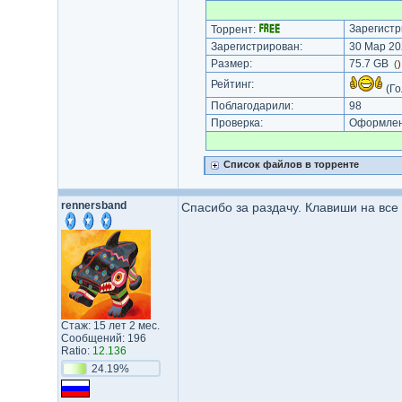
Зарегистр
Торрент:
Зарегистрирован:
30 Мар 20
Размер:
75.7 GB
(
Рейтинг:
(Го
Поблагодарили:
98
Проверка:
Оформлени
Список файлов в торренте
rennersband
Спасибо за раздачу. Клавиши на все 
Стаж: 15 лет 2 мес.
Сообщений: 196
Ratio:
12.136
24.19%