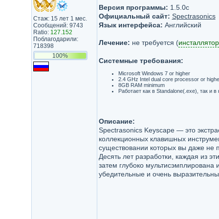
Версия программы:
1.5.0c
Официальный сайт:
Spectrasonics
Стаж: 15 лет 1 мес.
Язык интерфейса:
Английский
Сообщений: 9743
Ratio:
127.152
Поблагодарили:
Лечение:
не требуется (
инсталлятор
718398
100%
Системные требования:
Microsoft Windows 7 or higher
2.4 GHz Intel dual core processor or hig
8GB RAM minimum
Работает как в Standalone(.exe), так и в
Описание:
Spectrasonics Keyscape — это экст
коллекционных клавишных инструмен
существовании которых вы даже не 
Десять лет разработки, каждая из э
затем глубоко мультисэмплирована и
убедительные и очень выразительные