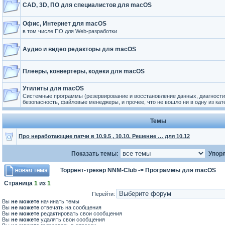
CAD, 3D, ПО для специалистов для macOS
Офис, Интернет для macOS
в том числе ПО для Web-разработки
Аудио и видео редакторы для macOS
Плееры, конвертеры, кодеки для macOS
Утилиты для macOS
Системные программы (резервирование и восстановление данных, диагностик
безопасность, файловые менеджеры, и прочее, что не вошло ни в одну из кат
Темы
Про неработающие патчи в 10.9.5 , 10.10. Решение … для 10.12
Показать темы:
Упоря
Торрент-трекер NNM-Club
->
Программы для macOS
Страница
1
из
1
Перейти:
Вы
не можете
начинать темы
Вы
не можете
отвечать на сообщения
Вы
не можете
редактировать свои сообщения
Вы
не можете
удалять свои сообщения