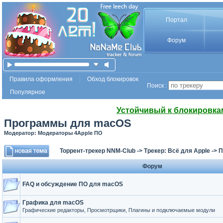
Портал
Форум
Правила оформления
Обход блокировок
Поиск :
Популярное
Устойчивый к блокировка
Программы для macOS
Модератор: Модераторы 4Apple ПО
Торрент-трекер NNM-Club
->
Трекер: Всё для Apple
->
П
Форум
FAQ и обсуждение ПО для macOS
Графика для macOS
Графические редакторы, Просмотрщики, Плагины и подключаемые модули