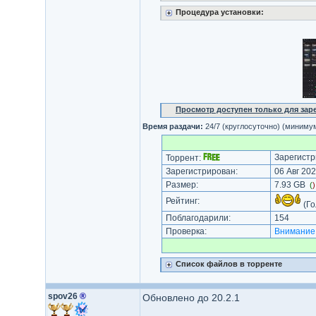
Процедура установки:
Просмотр доступен только для за
Время раздачи:
24/7 (круглосуточно) (миниму
Зарегистр
Торрент:
Зарегистрирован:
06 Авг 202
Размер:
7.93 GB
(
Рейтинг:
(Го
Поблагодарили:
154
Проверка:
Внимание
Список файлов в торренте
spov26
®
Обновлено до 20.2.1