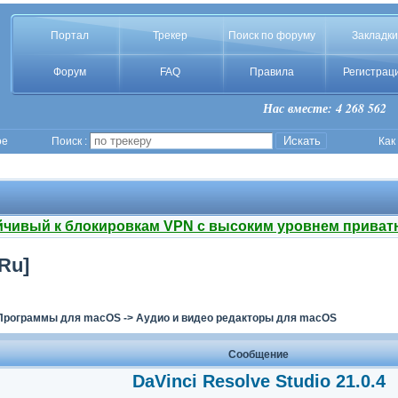
Портал
Трекер
Поиск по форуму
Закладки
Форум
FAQ
Правила
Регистрац
Нас вместе: 4 268 562
ое
Поиск :
Как
йчивый к блокировкам VPN с высоким уровнем приват
/Ru]
Программы для macOS
->
Аудио и видео редакторы для macOS
Сообщение
DaVinci Resolve Studio 21.0.4