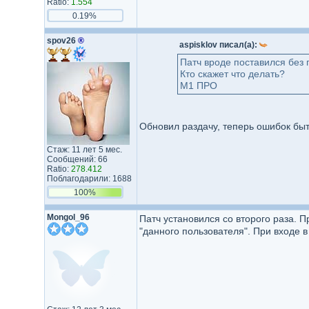
Ratio:
1.554
0.19%
spov26
®
aspisklov писал(а):
Патч вроде поставился без
Кто скажет что делать?
М1 ПРО
Обновил раздачу, теперь ошибок быт
Стаж: 11 лет 5 мес.
Сообщений: 66
Ratio:
278.412
Поблагодарили: 1688
100%
Mongol_96
Патч установился со второго раза. 
"данного пользователя". При входе в