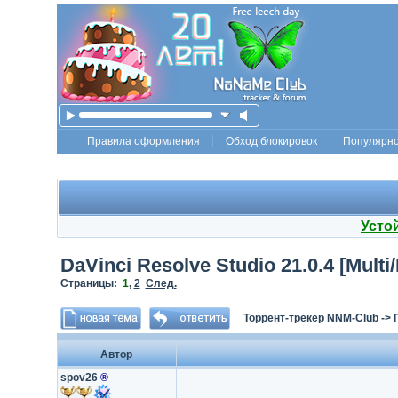
Правила оформления
Обход блокировок
Популярн
Усто
DaVinci Resolve Studio 21.0.4 [Multi
Страницы:
1
,
2
След.
Торрент-трекер NNM-Club
->
Автор
spov26
®