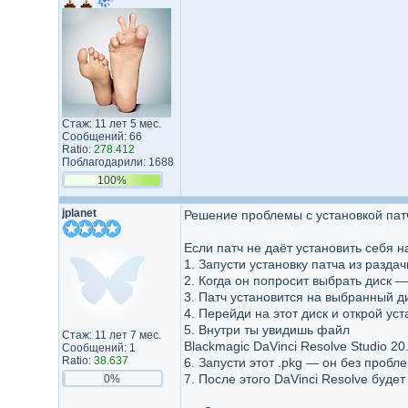
Стаж: 11 лет 5 мес.
Сообщений: 66
Ratio:
278.412
Поблагодарили: 1688
100%
jplanet
Решение проблемы с установкой патч
Если патч не даёт установить себя н
1. Запусти установку патча из раздач
2. Когда он попросит выбрать диск 
3. Патч установится на выбранный д
4. Перейди на этот диск и открой ус
5. Внутри ты увидишь файл
Стаж: 11 лет 7 мес.
Blackmagic DaVinci Resolve Studio 20
Сообщений: 1
Ratio:
38.637
6. Запусти этот .pkg — он без пробл
7. После этого DaVinci Resolve буде
0%