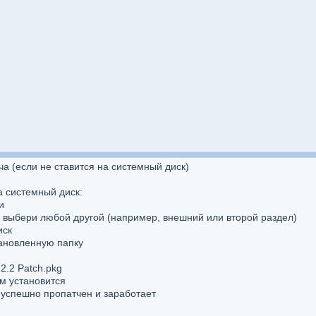
а (если не ставится на системный диск)
а системный диск:
и
— выбери любой другой (например, внешний или второй раздел)
иск
тановленную папку
.2.2 Patch.pkg
ем установится
т успешно пропатчен и заработает