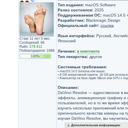
Тип издания:
macOS Software
Релиз состоялся:
2025
Поддерживаемая ОС:
macOS 14.5 
Разработчик:
Blackmagic Design
Официальный сайт:
ссылка
Язык интерфейса:
Русский, Английс
Стаж: 11 лет 5 мес.
Японский
Сообщений: 66
Ratio:
278.412
Поблагодарили: 1688
Лечение:
в комплекте
100%
Тип лекарства:
другое
Системные требования:
• macOS 14.5 Sonoma или выше.
• 8 GB оперативной памяти. 16 GB для использо
• Компьютер на базе Apple Silicon или GPU с по
Описание:
DaVinci Resolve — единственное в 
эффекты, анимационную графику и а
пользователей, но в то же время эф
изучать несколько приложений или п
оригинального качества камеры на п
изучая DaVinci Resolve, вы научите
Дополнительная информация: