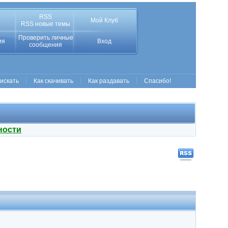
RSS
Мой Клуб
RSS новые темы
Проверить личные
ия
Вход
сообщения
 искать
Как скачивать
Как раздавать
Спасибо!
ности