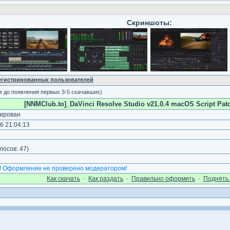
Скриншоты:
регистрированных пользователей
м до появления первых 3-5 скачавших)
[NNMClub.to]_DaVinci Resolve Studio v21.0.4 macOS Script Pat
ирован
6 21:04:13
)
лосов:
47
)
! Оформление не проверено модератором!
Как cкачать
·
Как раздать
·
Правильно оформить
·
Поднять 