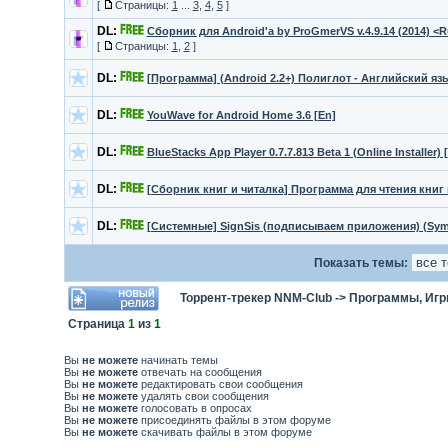
[
Страницы:
1
...
3
,
4
,
5
]
DL:
Сборник для Android'a by ProGmerVS v.4.9.14 (2014) <
[
Страницы:
1
,
2
]
DL:
[Программа] (Android 2.2+) Полиглот - Английский язы
DL:
YouWave for Android Home 3.6 [En]
DL:
BlueStacks App Player 0.7.7.813 Beta 1 (Online Installer)
DL:
[Сборник книг и читалка] Программа для чтения книг
DL:
[Системные] SignSis (подписываем приложения) (Symb
Показать темы:
Торрент-трекер NNM-Club
->
Программы, Игр
Страница
1
из
1
Вы
не можете
начинать темы
Вы
не можете
отвечать на сообщения
Вы
не можете
редактировать свои сообщения
Вы
не можете
удалять свои сообщения
Вы
не можете
голосовать в опросах
Вы
не можете
присоединять файлы в этом форуме
Вы
не можете
скачивать файлы в этом форуме