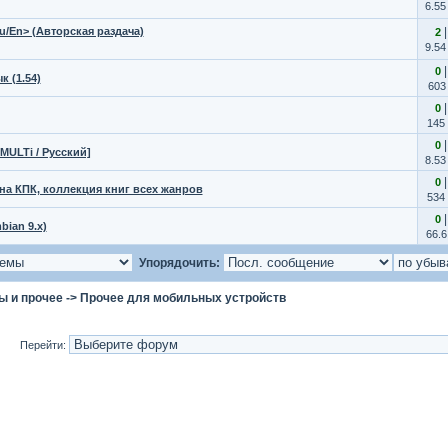
6.55
Ru/En> (Авторская раздача)
2
9.54
0
к (1.54)
603
0
145
0
 [MULTi / Русский]
8.53
0
 на КПК, коллекция книг всех жанров
534
0
ian 9.x)
66.6
Упорядочить:
ы и прочее
->
Прочее для мобильных устройств
Перейти: