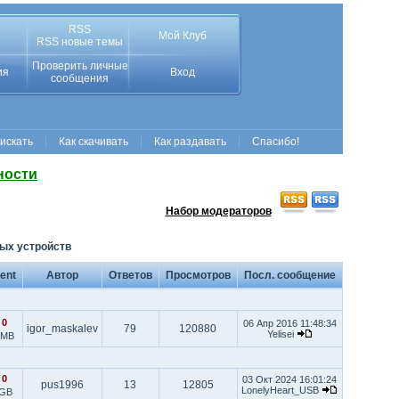
RSS
Мой Клуб
RSS новые темы
Проверить личные
ия
Вход
сообщения
 искать
Как скачивать
Как раздавать
Спасибо!
ности
Набор модераторов
ых устройств
rent
Автор
Ответов
Просмотров
Посл. сообщение
|
0
06 Апр 2016 11:48:34
igor_maskalev
79
120880
Yelisei
 MB
|
0
03 Окт 2024 16:01:24
pus1996
13
12805
LonelyHeart_USB
 GB