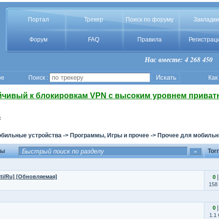
Портал
Трекер
Поиск по форуму
Закладки
Форум
FAQ
Правила
Регистрац
Нас вместе: 4 268 450
ое
Поиск :
Как
йчивый к блокировкам VPN с высоким уровнем приват
к
обильные устройства
->
Программы, Игры и прочее
->
Прочее для мобильн
мы
Tor
lti/Ru] [Обновляемая]
0
158
0
1.1