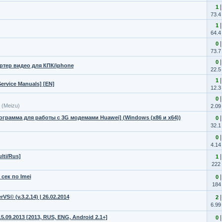
1
73.4
1
64.4
0
73.7
0
ертер видео для КПК/iphone
22.5
1
rvice Manuals] [EN]
12.3
0
(Meizu)
2.09
программа для работы с 3G модемами Huawei] (Windows (x86 и x64))
0
32.1
0
4.14
lti/Rus]
1
222
сек по Imei
0
184
S© (v.3.2.14) | 26.02.2014
2
6.99
.09.2013 [2013, RUS, ENG, Android 2.1+]
0