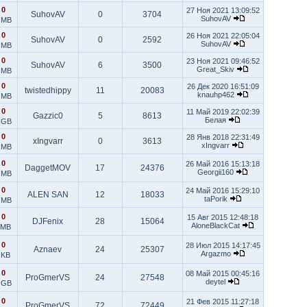
|
0
27 Ноя 2021 13:09:52
SuhovAV
0
3704
SuhovAV
 MB
|
0
26 Ноя 2021 22:05:04
SuhovAV
0
2592
SuhovAV
 MB
|
0
23 Ноя 2021 09:46:52
SuhovAV
6
3500
Great_Skiv
 MB
|
0
26 Дек 2020 16:51:09
twistedhippy
11
20083
knauhp462
 MB
|
0
11 Май 2019 22:02:39
Gazzic0
5
8613
Белая
 GB
|
0
28 Янв 2018 22:31:49
xIngvarr
0
3613
xIngvarr
 MB
|
0
26 Май 2016 15:13:18
DaggetMOV
17
24376
Georgii160
 MB
|
0
24 Май 2016 15:29:10
ALEN SAN
12
18033
taPorik
 MB
|
0
15 Авг 2015 12:48:18
DJFenix
28
15064
AloneBlackCat
 MB
|
0
28 Июл 2015 14:17:45
Aznaev
24
25307
Argazmo
 KB
|
0
08 Май 2015 00:45:16
ProGmerVS
24
27548
deytel
 GB
|
0
21 Фев 2015 11:27:18
ProGmerVS
72
72449