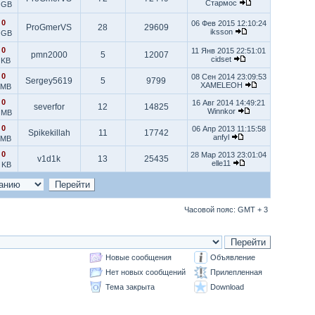
Стармос
 GB
|
0
06 Фев 2015 12:10:24
ProGmerVS
28
29609
iksson
 GB
|
0
11 Янв 2015 22:51:01
pmn2000
5
12007
cidset
 KB
|
0
08 Сен 2014 23:09:53
Sergey5619
5
9799
XAMELEOH
 MB
|
0
16 Авг 2014 14:49:21
severfor
12
14825
Winnkor
 MB
|
0
06 Апр 2013 11:15:58
Spikekillah
11
17742
anfyl
 MB
|
0
28 Мар 2013 23:01:04
v1d1k
13
25435
elle11
 KB
Часовой пояс: GMT + 3
Новые сообщения
Объявление
Нет новых сообщений
Прилепленная
Тема закрыта
Download