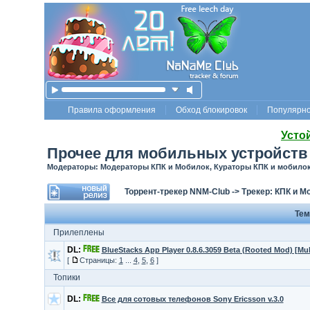
Правила оформления
Обход блокировок
Популярн
Усто
Прочее для мобильных устройств
Модераторы: Модераторы КПК и Мобилок, Кураторы КПК и мобило
Торрент-трекер NNM-Club
->
Трекер: КПК и М
Те
Прилеплены
DL:
BlueStacks App Player 0.8.6.3059 Beta (Rooted Mod) [Mu
[
Страницы:
1
...
4
,
5
,
6
]
Топики
DL:
Все для сотовых телефонов Sony Ericsson v.3.0