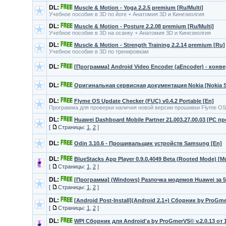
DL:
Muscle & Motion - Yoga 2.2.5 premium [Ru/Multi]
Учебное пособие в 3D по йоге + Анатомия 3D и Кинезиолгия
DL:
Muscle & Motion - Posture 2.2.08 premium [Ru/Multi]
Учебное пособие в 3D на осанку + Анатомия 3D и Кинезиолгия
DL:
Muscle & Motion - Strength Training 2.2.14 premium [Ru]
Учебное пособие в 3D по тренировкам
DL:
[Программа] Android Video Encoder (aEncoder) - конв
DL:
Оригинальная сервисная документация Nokia [Nokia Se
DL:
Flyme OS Update Checker (FUC) v0.4.2 Portable [En]
Программа для проверки наличия новой версии прошивки Flyme OS 
DL:
Huawei Dashboard Mobile Partner 21.003.27.00.03 [PC 
[
Страницы:
1
,
2
]
DL:
Odin 3.10.6 - Прошивальщик устройств Samsung [En]
DL:
BlueStacks App Player 0.9.0.4049 Beta (Rooted Mode) [Mu
[
Страницы:
1
,
2
]
DL:
[Программа] (Windows) Разлочка модемов Huawei за 5 
[
Страницы:
1
,
2
]
DL:
[Android Post-Install](Android 2.1+) Сборник by ProGmerV
[
Страницы:
1
,
2
]
DL:
WPI Сборник для Android'a by ProGmerVS© v.2.0.13 от 15