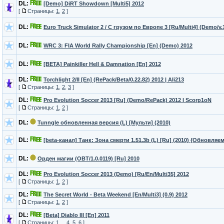
DL:
[Demo] DiRT Showdown [Multi5] 2012
[
Страницы:
1
,
2
]
DL:
Euro Truck Simulator 2 / С грузом по Европе 3 [Ru/Multi4] (Demo/v.1
DL:
WRC 3: FIA World Rally Championship [En] (Demo) 2012
DL:
[BETA] Painkiller Hell & Damnation [En] 2012
DL:
Torchlight 2/II [En] (RePack/Beta/0.22.82) 2012 | Ali213
[
Страницы:
1
,
2
,
3
]
DL:
Pro Evolution Soccer 2013 [Ru] (Demo/RePack) 2012 l Scorp1oN
[
Страницы:
1
,
2
]
DL:
Tunngle обновленная версия (L) [Мульти] (2010)
DL:
[beta-канал] Танк: Зона смерти 1.51.3b (L) [Ru] (2010) {Обновляе
DL:
Орден магии (OBT/1.0.0119) [Ru] 2010
DL:
Pro Evolution Soccer 2013 (Demo) [Ru/En/Multi35] 2012
[
Страницы:
1
,
2
]
DL:
The Secret World - Beta Weekend [En/Multi3] (0.9) 2012
[
Страницы:
1
,
2
]
DL:
[Beta] Diablo III [En] 2011
[
Страницы:
1
...
4
,
5
,
6
]