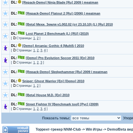
DL:
[Repack-Demo] Ninja Blade [Ru] 2009 | meatman
DL:
[Repack-Demo] Flatout 2 [Ru] (2006) | meatman
DL:
[Beta] Мехи. Земля v1.002.02 (от 23.10.10) (L) [Ru] 2010
DL:
Lost Planet 2 Benchmark (L) [RU] (2010)
[
Страницы:
1
,
2
]
DL:
[Demo] Arcania: Gothic 4 [Multi5-] 2010
[
Страницы:
1
,
2
,
3
,
4
]
DL:
[Demo] Pro Evolution Soccer 2011 [En] 2010
[
Страницы:
1
,
2
,
3
]
DL:
[Repack-Demo] Sledgehammer [Ru] 2009 | meatman
DL:
Sniper: Ghost Warrior [En] [Demo] 2010
[
Страницы:
1
,
2
]
DL:
[Beta] House M.D. [En] 2010
DL:
Street Fighter IV [Benchmark tool] [Рус] (2009)
[
Страницы:
1
,
2
,
3
,
4
]
Показать темы:
Упоря
Торрент-трекер NNM-Club
->
Win Игры
->
Demo/Beta вер