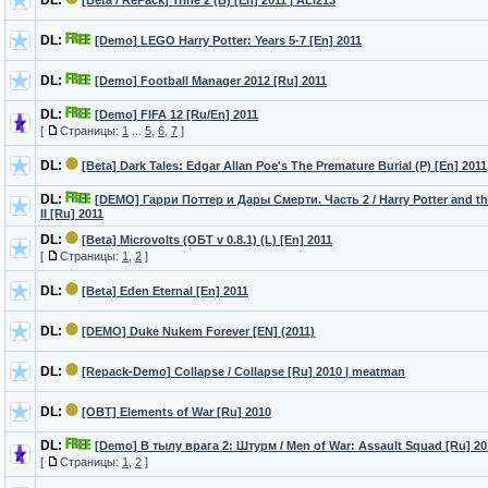
DL:
[Beta / RePack] Trine 2 (B) [En] 2011 | ALI213
DL:
[Demo] LEGO Harry Potter: Years 5-7 [En] 2011
DL:
[Demo] Football Manager 2012 [Ru] 2011
DL:
[Demo] FIFA 12 [Ru/En] 2011
[
Страницы:
1
...
5
,
6
,
7
]
DL:
[Beta] Dark Tales: Edgar Allan Poe's The Premature Burial (P) [En] 2011
DL:
[DEMO] Гарри Поттер и Дары Смерти. Часть 2 / Harry Potter and th
II [Ru] 2011
DL:
[Beta] Microvolts (ОБТ v 0.8.1) (L) [En] 2011
[
Страницы:
1
,
2
]
DL:
[Beta] Eden Eternal [En] 2011
DL:
[DEMO] Duke Nukem Forever [EN] (2011)
DL:
[Repack-Demo] Collapse / Collapse [Ru] 2010 | meatman
DL:
[OBT] Elements of War [Ru] 2010
DL:
[Demo] В тылу врага 2: Штурм / Men of War: Assault Squad [Ru] 20
[
Страницы:
1
,
2
]