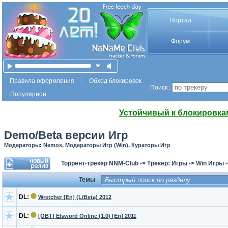
Портал
Форум
Правила оформления
Обход блокировок
Поиск :
Популярное
Устойчивый к блокировка
Demo/Beta версии Игр
Модераторы: Nemos, Модераторы Игр (Win), Кураторы Игр
Торрент-трекер NNM-Club
->
Трекер: Игры
->
Win Игры
Темы
DL:
Wretcher [En] (L/Beta) 2012
DL:
[OBT] Elsword Online (1.0) [En] 2011