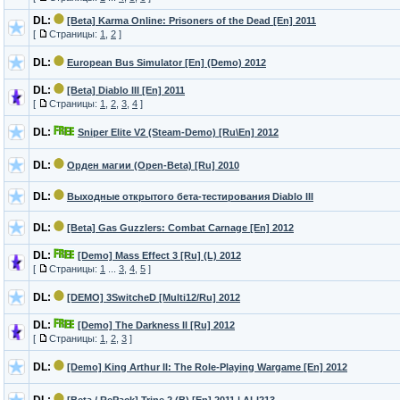
DL:
[Beta] Karma Online: Prisoners of the Dead [En] 2011
[
Страницы:
1
,
2
]
DL:
European Bus Simulator [En] (Demo) 2012
DL:
[Beta] Diablo III [En] 2011
[
Страницы:
1
,
2
,
3
,
4
]
DL:
Sniper Elite V2 (Steam-Demo) [Ru\En] 2012
DL:
Орден магии (Open-Beta) [Ru] 2010
DL:
Выходные открытого бета-тестирования Diablo III
DL:
[Beta] Gas Guzzlers: Combat Carnage [En] 2012
DL:
[Demo] Mass Effect 3 [Ru] (L) 2012
[
Страницы:
1
...
3
,
4
,
5
]
DL:
[DEMO] 3SwitcheD [Multi12/Ru] 2012
DL:
[Demo] The Darkness II [Ru] 2012
[
Страницы:
1
,
2
,
3
]
DL:
[Demo] King Arthur II: The Role-Playing Wargame [En] 2012