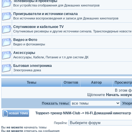
Телевизоры и проекторы
Все устройства отображения для Домашних кинотеатров
Проигрыватели и источники сигнала
Все источники воспроизведения и записи для Домашних кинотеатров
Спутниковое и кабельное TV
Спутниковые ресиверы и другие источники сигнала. Транспондерные новости
Видео и Фото
Видео и фотокамеры
Аксессуары
Аксессуары, Кабели, Питание и т.п для систем ДК
Бытовая электроника
Электроника дома
Темы
Ответов
Автор
Просмот
В этом ф
Щёлкните
Начать нову
Показать темы:
Упоря
Торрент-трекер NNM-Club
->
Hi-Fi Домашний кинотеатр
Перейти:
Вы
не можете
начинать темы
Вы
не можете
отвечать на сообщения