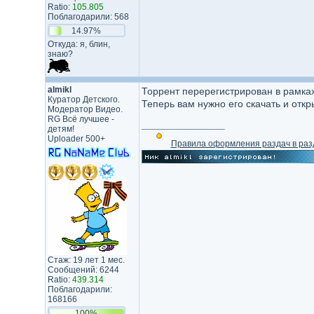
Ratio:
105.805
Поблагодарили: 568
14.97%
Откуда: я, блин,
знаю?
almikl
Торрент перерегистрирован в рамка
Куратор Детского.
Теперь вам нужно его скачать и откр
Модератор Видео.
RG Всё лучшее -
_________________
детям!
Uploader 500+
Правила оформления раздач в раз
Стаж: 19 лет 1 мес.
Сообщений: 6244
Ratio:
439.314
Поблагодарили:
168166
100%