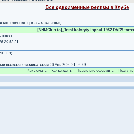
Все одноименные релизы в Клубе
а) (до появления первых 3-5 скачавших)
[NNMClub.to]_Trest kotoryiy lopnul 1982 DVD9.torre
ирован
6 20:53:21
)
ов:
113
)
е проверено модератором 26 Апр 2026 21:04:39
Как cкачать
·
Как раздать
·
Правильно оформить
·
Поднять 