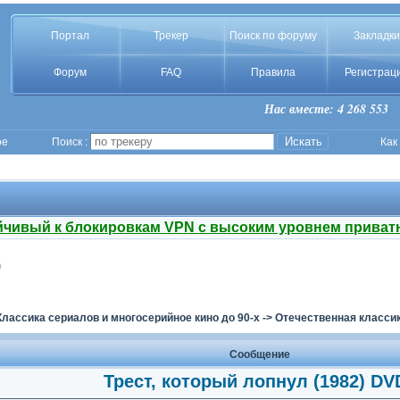
Портал
Трекер
Поиск по форуму
Закладки
Форум
FAQ
Правила
Регистрац
Нас вместе: 4 268 553
ое
Поиск :
Как
йчивый к блокировкам VPN с высоким уровнем приват
9
Классика сериалов и многосерийное кино до 90-х
->
Отечественная классик
Сообщение
Трест, который лопнул (1982) DV