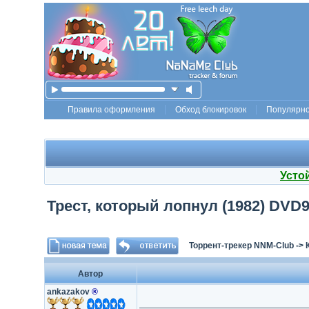
Правила оформления
Обход блокировок
Популярн
Усто
Трест, который лопнул (1982) DVD
Торрент-трекер NNM-Club
->
Автор
ankazakov
®