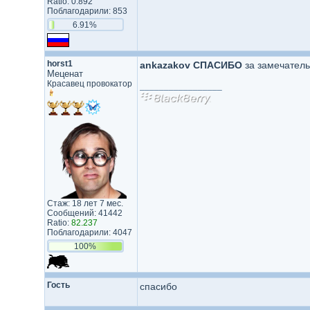
Ratio: 0.892
Поблагодарили: 853
6.91%
horst1
ankazakov
СПАСИБО
за замечатель
Меценат
Красавец провокатор
_________________
Стаж: 18 лет 7 мес.
Сообщений: 41442
Ratio:
82.237
Поблагодарили: 4047
100%
Гость
спасибо