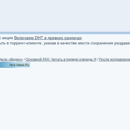
х акции
Включаем DHT в древних раздачах
ыть в торрент-клиенте, указав в качестве места сохранения раздав
деле «Видео»
/
Основной FAQ. Читать в первую очередь !!!
/
После исправления