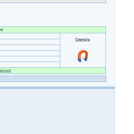
nt
Скачать
ратио!