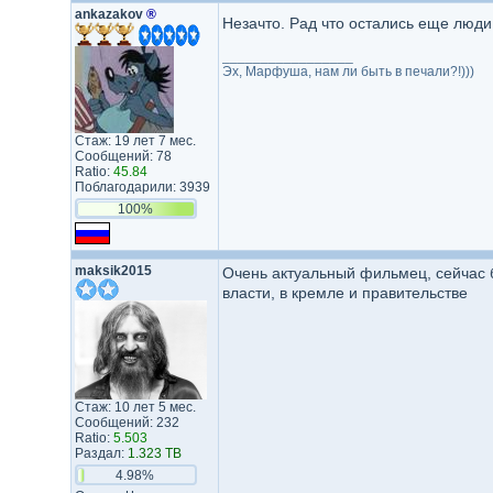
ankazakov
®
Незачто. Рад что остались еще люд
_________________
Эх, Марфуша, нам ли быть в печали?!)))
Стаж: 19 лет 7 мес.
Сообщений: 78
Ratio:
45.84
Поблагодарили: 3939
100%
maksik2015
Очень актуальный фильмец, сейчас б
власти, в кремле и правительстве
Стаж: 10 лет 5 мес.
Сообщений: 232
Ratio:
5.503
Раздал:
1.323 TB
4.98%