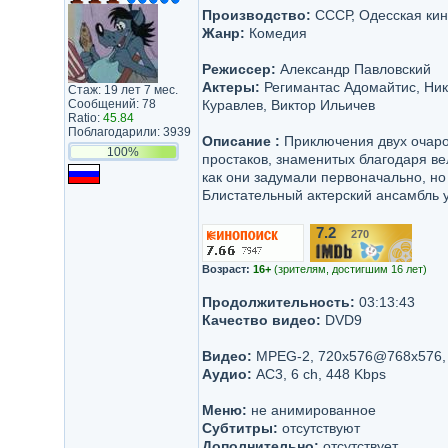
Производство:
СССР, Одесская кин
Жанр:
Комедия
Режиссер:
Александр Павловский
Актеры:
Регимантас Адомайтис, Ник
Стаж: 19 лет 7 мес.
Сообщений: 78
Куравлев, Виктор Ильичев
Ratio:
45.84
Поблагодарили: 3939
Описание :
Приключения двух очаро
100%
простаков, знаменитых благодаря вел
как они задумали первоначально, но
Блистательный актерский ансамбль 
7.2
270
/10
Возраст:
16+
(зрителям, достигшим 16 лет)
Продолжительность:
03:13:43
Качество видео:
DVD9
Видео:
MPEG-2, 720x576@768x576, 
Аудио:
AC3, 6 ch, 448 Kbps
Меню:
не анимированное
Субтитры:
отсутствуют
Дополнительно:
отсутствует