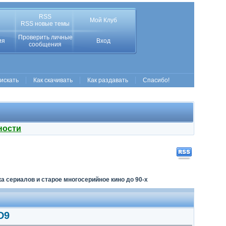
RSS
Мой Клуб
RSS новые темы
Проверить личные
ия
Вход
сообщения
 искать
Как скачивать
Как раздавать
Спасибо!
ности
а сериалов и старое многосерийное кино до 90-х
D9