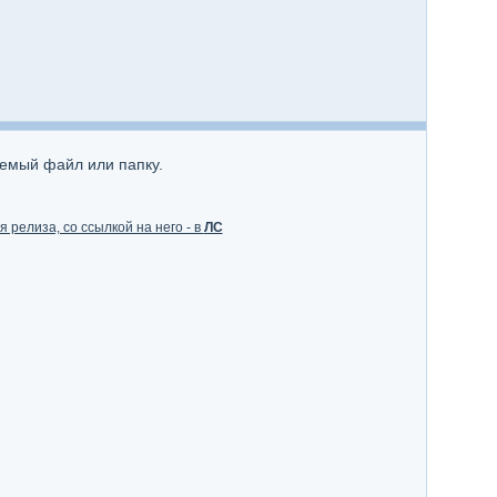
аемый файл или папку.
 релиза, со ссылкой на него - в
ЛС