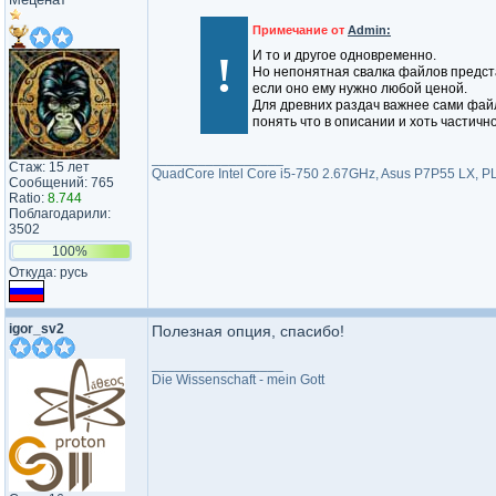
Примечание от
Admin:
!
И то и другое одновременно.
Но непонятная свалка файлов представ
если оно ему нужно любой ценой.
Для древних раздач важнее сами фай
понять что в описании и хоть частичн
_________________
Стаж: 15 лет
QuadCore Intel Core i5-750 2.67GHz, Asus P7P55 LX,
Сообщений: 765
Ratio:
8.744
Поблагодарили:
3502
100%
Откуда: русь
igor_sv2
Полезная опция, спасибо!
_________________
Die Wissenschaft - mein Gott