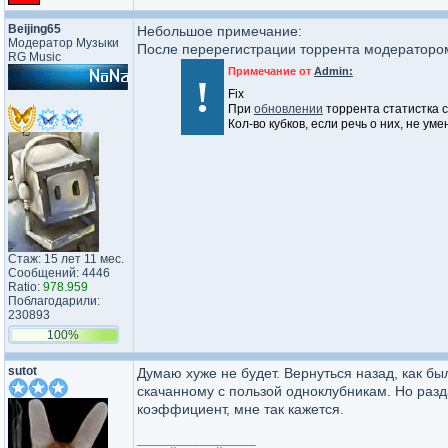
Beijing65
Небольшое примечание:
Модератор Музыки
После перерегистрации торрента модератором 
RG Music
Примечание от
Admin:
!
Fix
При
обновлении
торрента статистка 
Кол-во кубков, если речь о них, не ум
Стаж: 15 лет 11 мес.
Сообщений: 4446
Ratio:
978.959
Поблагодарили:
230893
100%
sutot
Думаю хуже не будет. Вернуться назад, как бы
скачанному с пользой одноклубникам. Но разд
коэффициент, мне так кажется.
_________________