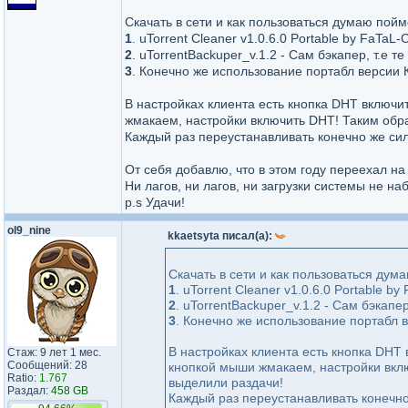
Скачать в сети и как пользоваться думаю поймет
1
. uTorrent Cleaner v1.0.6.0 Portable by FaTaL
2
. uTorrentBackuper_v.1.2 - Сам бэкапер, т.е т
3
. Конечно же использование портабл версии К
В настройках клиента есть кнопка DHT включи
жмакаем, настройки включить DHT! Таким обра
Каждый раз переустанавливать конечно же си
От себя добавлю, что в этом году переехал на "
Ни лагов, ни лагов, ни загрузки системы не на
p.s Удачи!
ol9_nine
kkaetsyta писал(а):
Скачать в сети и как пользоваться думаю
1
. uTorrent Cleaner v1.0.6.0 Portable 
2
. uTorrentBackuper_v.1.2 - Сам бэкапер
3
. Конечно же использование портабл в
В настройках клиента есть кнопка DHT 
Стаж: 9 лет 1 мес.
Сообщений: 28
кнопкой мыши жмакаем, настройки вклю
Ratio:
1.767
выделили раздачи!
Раздал:
458 GB
Каждый раз переустанавливать конечно