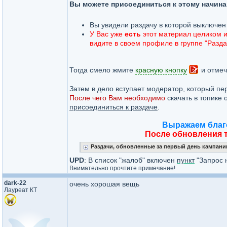
Вы можете присоединиться к этому начинан
Вы увидели раздачу в которой выключен 
У Вас уже
есть
этот материал целиком и 
видите в своем профиле в группе "Разда
Тогда смело жмите
красную кнопку
и отмеч
Затем в дело вступает модератор, который пе
После чего Вам
необходимо
скачать в топике 
присоединиться к раздаче
.
Выражаем благ
После обновления т
Раздачи, обновленные за первый день кампани
UPD
: В список "жалоб" включен
пункт
"Запрос 
Внимательно прочтите примечание!
dark-22
очень хорошая вещь
Лауреат КТ