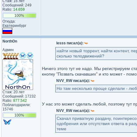
Стаж: 16 лет
Сообщений: 249
Ratio:
14.659
100%
Откуда:
Екатеринбург
NorthOn
lesss писал(а):
Админ
найти новый торрент, найти контент, пе
сколько телодвижений?
Ничего этого тут не надо. Мы регистрируем с
кнопку "Позвать скачавших" и кто может - по
NVV_RW писал(а):
Но там несколько проще сделали - люб
Стаж: 20 лет
Сообщений: 17232
Ratio:
877.542
У нас это может сделать любой, поэтому тут п
Поблагодарили:
15746
NVV_RW писал(а):
100%
Скачал приватную раздачу, поинтересо
одобрения или отсутствия ответа в ра
теме