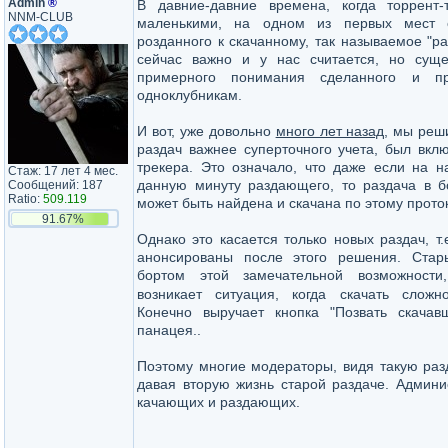
Admin
®
В давние-давние времена, когда торрент
NNM-CLUB
маленькими, на одном из первых мест 
розданного к скачанному, так называемое "ра
сейчас важно и у нас считается, но сущ
примерного понимания сделанного и пр
одноклубникам.
И вот, уже довольно
много лет назад
, мы реш
раздач важнее суперточного учета, был вк
трекера. Это означало, что даже если на н
Стаж: 17 лет 4 мес.
данную минуту раздающего, то раздача в б
Сообщений: 187
Ratio:
509.119
может быть найдена и скачана по этому прото
91.67%
Однако это касается только новых раздач, т.
анонсированы после этого решения. Стар
бортом этой замечательной возможност
возникает ситуация, когда скачать слож
Конечно выручает кнопка "Позвать скача
панацея..
Поэтому многие модераторы, видя такую раз
давая вторую жизнь старой раздаче. Админи
качающих и раздающих.