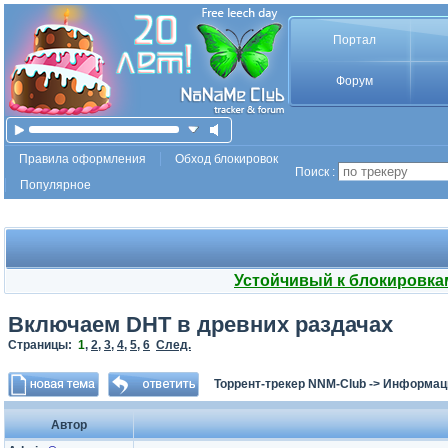
Портал
Форум
Правила оформления
Обход блокировок
Поиск :
Популярное
Устойчивый к блокировка
Включаем DHT в древних раздачах
Страницы:
1
,
2
,
3
,
4
,
5
,
6
След.
Торрент-трекер NNM-Club
->
Информаци
Автор