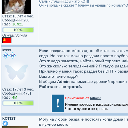
Самый лучший друг - это КОТ!!
Он не когда не скажет:"Почему ты жрешь по ночам?" О
Стаж: 18 лет 4 мес.
Сообщений: 280
Ratio:
16.921
100%
Откуда: Vorkuta
lesss
Если раздача не мёртвая, то её и так скачать
сида. Но вот так можно раздачи просто поуби
Это ж надо заметить, найти новый торрент, най
Это же сколько телодвижений? Я такую раздач
Прилично у меня таких раздач без DHT - раздаю
Вам это точно надо?
В общем
Admin
напоминаю древний принцип 
Работает - не трогай.
Стаж: 17 лет 3 мес.
Сообщений: 4751
Ratio:
4M
!
Примечание от
Admin:
100%
Именно поэтому и рассматриваем каж
Что-то лучше и не трогать
KOTT2T
Могу на любой раздаче постоять когда дома ! т
в нужное место .