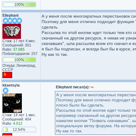
100%
Ellephant
А у меня после многократных перестановок с
Поэтому для меня отлично подходит функция "
сделать.
Рассылка по этой кнопке идет только тем кто 
скачанный на другом ресурсе, я никак не узна
Стаж: 17 лет 4 мес.
скачавших", шла рассылка всем кто скачал и 
Сообщений: 301
я был бы подписан, и всегда был бы в курсе, кт
Ratio:
37.085
Поблагодарили: 257
Ну как то так.
100%
Откуда: Ленинград,
СССР
kkaetsyta
Ellephant писал(а):
А у меня после многократных перестан
Поэтому для меня отлично подходит фу
плохо было бы сделать.
Рассылка по этой кнопке идет только т
Стаж: 14 лет 1 мес.
например скачанный на другом ресурсе,
Сообщений: 404
нажатии кнопки "Позвать скачавших", ш
Ratio:
4.012
специальную ветку форума. На которую 
12.54%
Ну как то так.