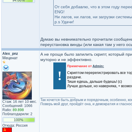
94.66%
От себя добавлю, что в этом году переех
ENG!
Ни лагов, ни лагов, ни загрузки систем
p.s Удачи!
Думаю вы невнимательно прочитали сообщение
переустановка винды (или какая там у него ос
Alex_pnz
А не проще было запилить скрипт, который пр
Меценат
муторно и не эффективно.
Примечание от
Admin:
!
Скриптом перерегистрировать все торр
раздаче.
Тише едешь, дальше будешь! (с)
Лучше дольше, но наверняка, + возм
_________________
Так хочется быть добрым и порядочным, особенно, ког
Стаж: 16 лет 10 мес.
Поверь мой друг, пройдёт она, и демократия и гласнос
Сообщений: 1066
Ratio:
89.898
Поблагодарили: 2
100%
Откуда: Россия