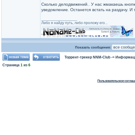
Сколько делодвижений.. У нас жмакаешь кнопк
уведомление. Останется встать на раздачу. И 
_________________
Либо я найду путь, либо проложу его...
Показать сообщения:
Торрент-трекер NNM-Club
->
Информаци
Страница
1
из
6
Пользовательское соглаш