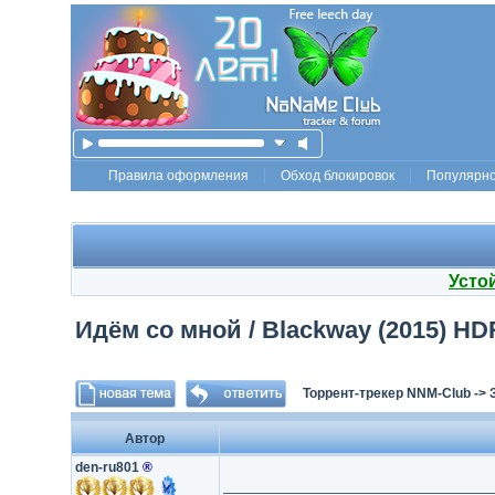
Правила оформления
Обход блокировок
Популярн
Усто
Идём со мной / Blackway (2015) HD
Торрент-трекер NNM-Club
->
Автор
den-ru801
®