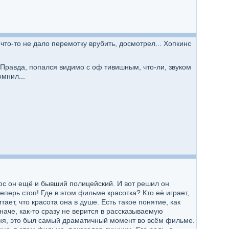
что-то не дало перемотку врубить, досмотрел... Хопкинс
? Правда, попался видимо с оф тивишным, что-ли, звуком
омнил...
люс он ещё и бывший полицейский. И вот решил он
еперь стоп! Где в этом фильме красотка? Кто её играет,
ет, что красота она в душе. Есть такое понятие, как
Иначе, как-то сразу не верится в рассказываемую
меня, это был самый драматичный момент во всём фильме.