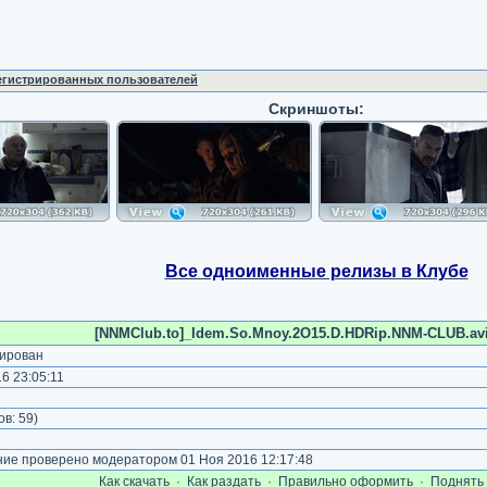
регистрированных пользователей
Скриншоты:
Все одноименные релизы в Клубе
[NNMClub.to]_Idem.So.Mnoy.2O15.D.HDRip.NNM-CLUB.avi.
ирован
6 23:05:11
)
ов:
59
)
е проверено модератором 01 Ноя 2016 12:17:48
Как cкачать
·
Как раздать
·
Правильно оформить
·
Поднять 