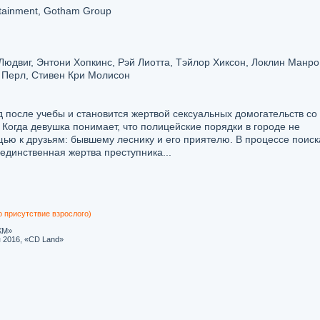
tainment, Gotham Group
юдвиг, Энтони Хопкинс, Рэй Лиотта, Тэйлор Хиксон, Локлин Манро
н Перл, Стивен Кри Молисон
 после учебы и становится жертвой сексуальных домогательств со
 Когда девушка понимает, что полицейские порядки в городе не
ью к друзьям: бывшему леснику и его приятелю. В процессе поиск
 единственная жертва преступника...
о присутствие взрослого)
КМ»
 2016, «CD Land»