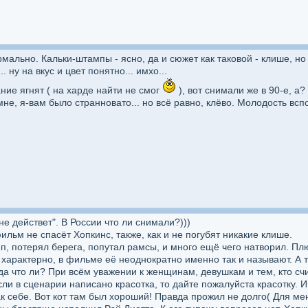
ально. Кальки-штампы - ясно, да и сюжет как таковой - клише, но 
. ну на вкус и цвет понятно... имхо...
ие ягнят ( на харде найти не смог
), вот снимали же в 90-е, а
мне, я-вам было странновато... но всё равно, клёво. Молодость всп
не действет". В России что ли снимали?)))
ильм не спасёт Хопкинс, также, как и не погубят никакие клише.
ип, потерял берега, попутал рамсы, и много ещё чего натворил. П
 характерно, в фильме её неоднократно именно так и называют. А т
 что ли? При всём уважении к женщинам, девушкам и тем, кто счита
если в сценарии написано красотка, то дайте пожалуйста красотку. 
ак себе. Вот кот там был хороший! Правда прожил не долго( Для 