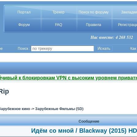
Портал
Трекер
Поиск по форуму
Закладки
Форум
FAQ
Правила
Регистрац
Нас вместе: 4 268 532
ое
Поиск :
Как
йчивый к блокировкам VPN с высоким уровнем приват
Rip
Зарубежное кино
->
Зарубежные Фильмы (SD)
Сообщение
Идём со мной / Blackway (2015) H