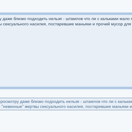
ру даже близко подходить нельзя - штампов что ли с кальками мал
ы сексуального насилия, постаревшие маньяки и прочий мусор для
к просмотру даже близко подходить нельзя - штампов что ли с каль
 "невинные" жертвы сексуального насилия, постаревшие маньяки и