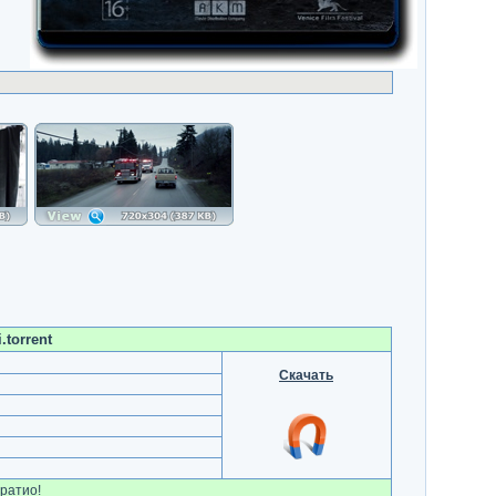
torrent
Скачать
ратио!