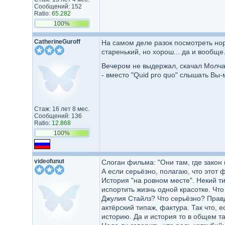
Сообщений: 152
Ratio:
65.282
100%
CatherineGuroff
На самом деле разок посмотреть норм
старенький, но хорош... да и вообще..
Вечером не выдержал, скачал Молчан
- вместо "Quid pro quo" слышать Вы-
Стаж: 16 лет 8 мес.
Сообщений: 136
Ratio:
12.868
100%
videofunut
Слоган фильма: "Они там, где закон 
А если серьёзно, полагаю, что этот ф
История "на ровном месте". Некий т
испортить жизнь одной красотке. Что
Джулия Стайлз? Что серьёзно? Правда
актёрский типаж, фактура. Так что, 
историю. Да и история то в общем т