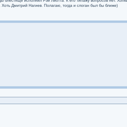
цы блестяще исполнил Рэй Лиотта. К его типажу вопросов нет. Хопк
. Хоть Дмитрий Нагиев. Полагаю, тогда и слоган был бы ближе)