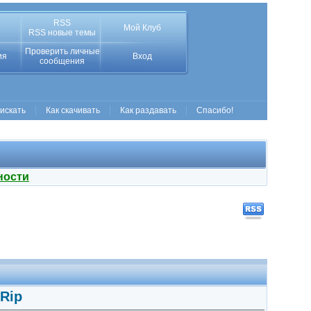
RSS
Мой Клуб
RSS новые темы
Проверить личные
ия
Вход
сообщения
 искать
Как скачивать
Как раздавать
Спасибо!
ности
DRip