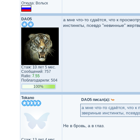
Откуда: Вольск
DAO5
а мне что-то сдаётся, что к просмот
инстинкты, псевдо "невинные" жертв
Стаж: 10 лет 5 мес.
Сообщений: 757
Ratio:
7.55
Поблагодарили: 504
100%
Tokano
DAO5 писал(а):
а мне что-то сдаётся, что 
звериные инстинкты, псевдо
Не в бровь, а в глаз.
Стаж: 13 лет 4 мес.