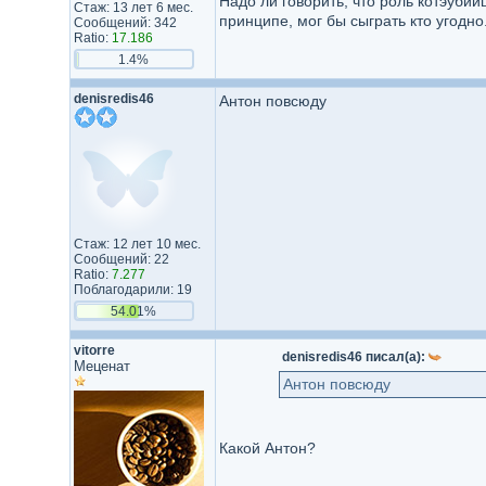
Надо ли говорить, что роль котэубий
Стаж: 13 лет 6 мес.
принципе, мог бы сыграть кто угодно
Сообщений: 342
Ratio:
17.186
1.4%
denisredis46
Антон повсюду
Стаж: 12 лет 10 мес.
Сообщений: 22
Ratio:
7.277
Поблагодарили: 19
54.01%
vitorre
denisredis46 писал(а):
Меценат
Антон повсюду
Какой Антон?