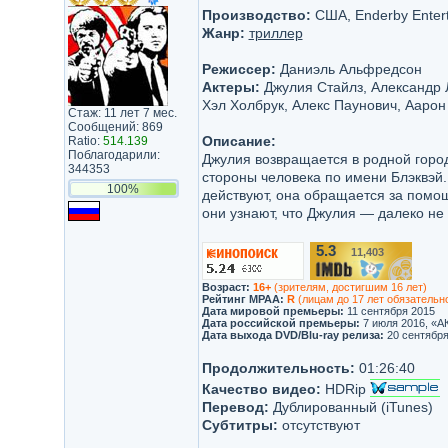
Производство:
США, Enderby Enter
Жанр:
триллер
Режиссер:
Даниэль Альфредсон
Актеры:
Джулия Стайлз, Александр Л
Хэл Холбрук, Алекс Паунович, Ааро
Стаж: 11 лет 7 мес.
Сообщений: 869
Описание:
Ratio:
514.139
Поблагодарили:
Джулия возвращается в родной город
344353
стороны человека по имени Блэквэй.
100%
действуют, она обращается за помощ
они узнают, что Джулия — далеко не
5.3
11,403
/10
Возраст:
16+
(зрителям, достигшим 16 лет)
Рейтинг MPAA:
R
(лицам до 17 лет обязательн
Дата мировой премьеры:
11 сентября 2015
Дата российской премьеры:
7 июля 2016, «А
Дата выхода DVD/Blu-ray релиза:
20 сентября
Продолжительность:
01:26:40
Качество видео:
HDRip
Перевод:
Дублированный (iTunes)
Субтитры:
отсутствуют