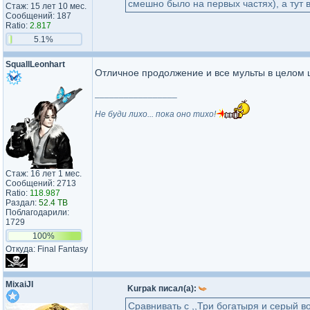
смешно было на первых частях), а тут 
Стаж: 15 лет 10 мес.
Сообщений: 187
Ratio:
2.817
5.1%
SquallLeonhart
Отличное продолжение и все мульты в целом
_________________
Не буди лихо... пока оно тихо!
Стаж: 16 лет 1 мес.
Сообщений: 2713
Ratio:
118.987
Раздал:
52.4 TB
Поблагодарили:
1729
100%
Откуда: Final Fantasy
MixaiJI
Kurpak писал(а):
Сравнивать с ,,Три богатыря и серый во