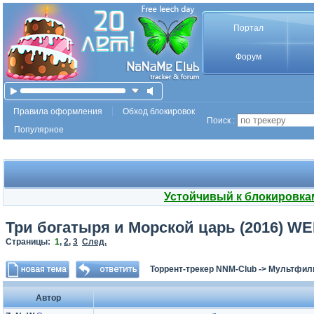
Портал
Форум
Правила оформления
Обход блокировок
Поиск :
Популярное
Устойчивый к блокировка
Три богатыря и Морской царь (2016) WE
Страницы:
1
,
2
,
3
След.
Торрент-трекер NNM-Club
->
Мультфил
Автор