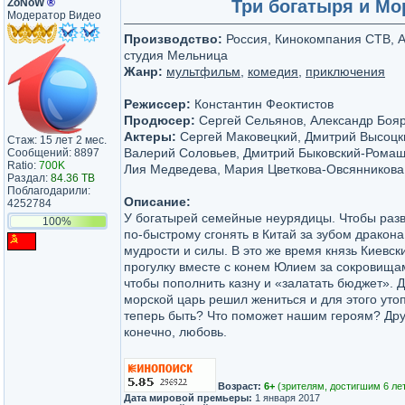
ZoNoW
®
Три богатыря и Мор
Модератор Видео
Производство:
Россия, Кинокомпания СТВ, 
студия Мельница
Жанр:
мультфильм
,
комедия
,
приключения
Режиссер:
Константин Феоктистов
Продюсер:
Сергей Сельянов, Александр Боя
Актеры:
Сергей Маковецкий, Дмитрий Высоцки
Стаж: 15 лет 2 мес.
Валерий Соловьев, Дмитрий Быковский-Ромаш
Сообщений: 8897
Ratio:
700K
Лия Медведева, Мария Цветкова-Овсянникова
Раздал:
84.36 TB
Поблагодарили:
Описание:
4252784
У богатырей семейные неурядицы. Чтобы разв
100%
по-быстрому сгонять в Китай за зубом дракон
мудрости и силы. В это же время князь Киевск
прогулку вместе с конем Юлием за сокровища
чтобы пополнить казну и «залатать бюджет». Д
морской царь решил жениться и для этого утоп
теперь быть? Что поможет нашим героям? Дру
конечно, любовь.
Возраст:
6+
(зрителям, достигшим 6 ле
Дата мировой премьеры:
1 января 2017