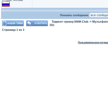
Откуда: Москва
Показать сообщения:
Торрент-трекер NNM-Club
->
Мультфил
3D)
Страница
1
из
3
Пользовательское соглаш