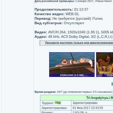
Дата российской премьеры:
1 января 2017, «Наше Кино»
Продолжительность:
01:13:37
Качество видео:
WEB-DL
Перевод:
Не требуется (русский) iTunes
Вид субтитров:
Отсутствуют
Видео:
AVC/H.264, 1920x1040 (1.85:1), 5005 k
Аудио:
48 kHz, AC3 Dolby Digital, 3/2 (L,C,R,l,r
Просмотр доступен только для зарегистрирова
Время раздачи:
24/7 (до появления первых 3-5 скачавших)
Tri.bogatyirya.i
Зарегистрирован
Торрент:
Зарегистрирован:
01 Фев 2017 23:33:55
Размер:
2.83 GB
(
)