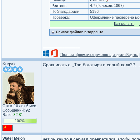
Рейтинг:
4.7
(Голосов:
1067
)
Поблагодарили:
5196
Проверка:
Оформление проверено мод
Как cкачать
·
Список файлов в торренте
_________________
Правила оформления релизов в разделе «Видео»
Kurpak
Сравнивать с ,,Три богатыря и серый волк??...
Стаж: 10 лет 6 мес.
Сообщений: 92
Ratio:
32.81
100%
Water Melon
чет он как то в сериал превратился, чтобы по