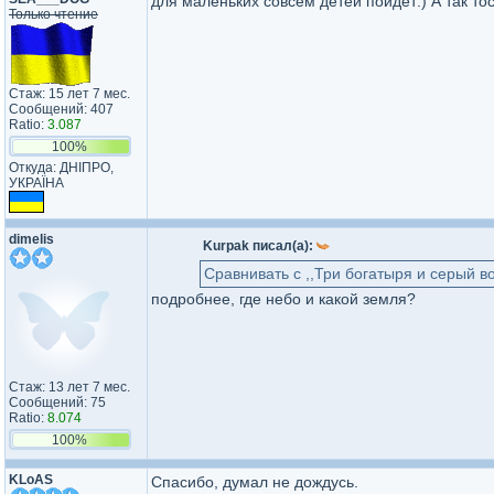
для маленьких совсем детей пойдет:) А так то
Только чтение
Стаж: 15 лет 7 мес.
Сообщений: 407
Ratio:
3.087
100%
Откуда: ДНІПРО,
УКРАЇНА
dimelis
Kurpak писал(а):
Сравнивать с ,,Три богатыря и серый во
подробнее, где небо и какой земля?
Стаж: 13 лет 7 мес.
Сообщений: 75
Ratio:
8.074
100%
KLoAS
Спасибо, думал не дождусь.