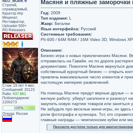
NEO_WORK
®
Масяня и пляжные заморочки (L
Строгий,
справедливый,
Год:
2009
Куратор Игр
Меценат,
Тип издания:
L
Реставратор,
Жанр:
Бегалки
Uploader 500+
Язык интерфейса:
Русский
RG Releasers
Системные требования:
PII-600 / 64M RAM / 16M Video 3D, Windows XP/V
Описание:
Бизнес-игра о новых приключениях Масяни. В
отправилась на Гавайи, но по дороге растерял
документами. Помогите Масяне вернуться дом
собственный курортный бизнес — открыть кокт
привлечь максимальное число клиентов и прев
настоящую империю развлечений.
Стаж: 19 лет 4 мес.
Сообщений: 20123
На помощь Масяне придут верные друзья — х
Ratio:
437.861
Поблагодарили:
мелкую работу: уберут шезлонги и разнесут н
2200273
закупить новую партию товаров или заняться 
100%
Не забудьте про веселые мини-игры, их здесь
Откуда: Россия
роли фотографа и кулинара. Тот, кто справит
главные награды — чемпионские кубки или ме
Просмотр доступен только для зарегистрирова