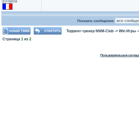
p;France​
Показать сообщения:
Торрент-трекер NNM-Club
->
Win Игры
-
Страница
1
из
2
Пользовательское соглаш