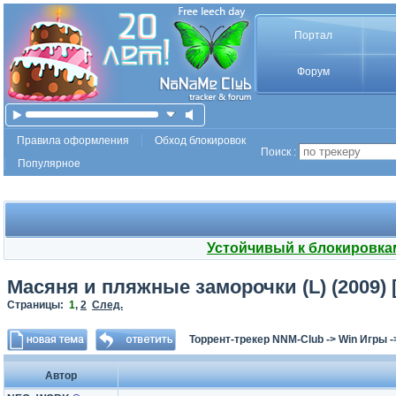
Портал
Форум
Правила оформления
Обход блокировок
Поиск :
Популярное
Устойчивый к блокировка
Масяня и пляжные заморочки (L) (2009) 
Страницы:
1
,
2
След.
Торрент-трекер NNM-Club
->
Win Игры
-
Автор