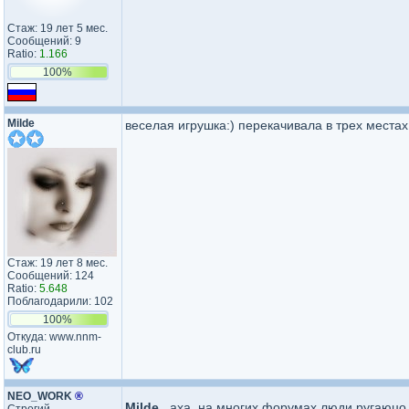
Стаж: 19 лет 5 мес.
Сообщений: 9
Ratio:
1.166
100%
Milde
веселая игрушка:) перекачивала в трех местах
Стаж: 19 лет 8 мес.
Сообщений: 124
Ratio:
5.648
Поблагодарили: 102
100%
Откуда: www.nnm-
club.ru
NEO_WORK
®
Milde
...аха, на многих форумах люди ругаюцо 