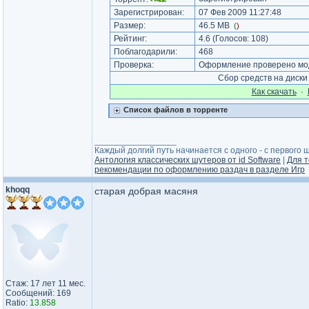
Зарегистрирован:
07 Фев 2009 11:27:48
Размер:
46.5 MB
(
)
Рейтинг:
4.6
(Голосов:
108
)
Поблагодарили:
468
Проверка:
Оформление проверено мод
Сбор средств на диск
Как cкачать
·
Список файлов в торренте
_________________
Каждый долгий путь начинается с одного - с первого ша
Антология классических шутеров от id Software
|
Для т
рекомендации по оформлению раздач в разделе Игр
khoqq
старая добрая масяня
Стаж: 17 лет 11 мес.
Сообщений: 169
Ratio:
13.858