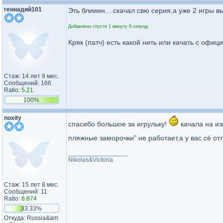
геннадий101
Эть блииин....скачал свю серия,а уже 2 игры 
Добавлено спустя 1 минуту 9 секунд:
Кряк (патч) есть какой нить или качать с офи
Стаж: 14 лет 9 мес.
Сообщений: 166
Ratio:
5.21
100%
noxity
спасибо большое за игрульку!
качала на из
пляжные заморочки" не работает,а у вас сё о
_________________
Nikolas&Victoria
Стаж: 15 лет 8 мес.
Сообщений: 11
Ratio:
6.874
33.33%
Откуда: Russia&am​