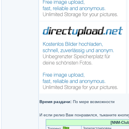
Время раздачи:
По мере возможности
И если релиз Вам понравился, тыканите кноп
[NNM-Club
Зарегистрирован
Торрент: