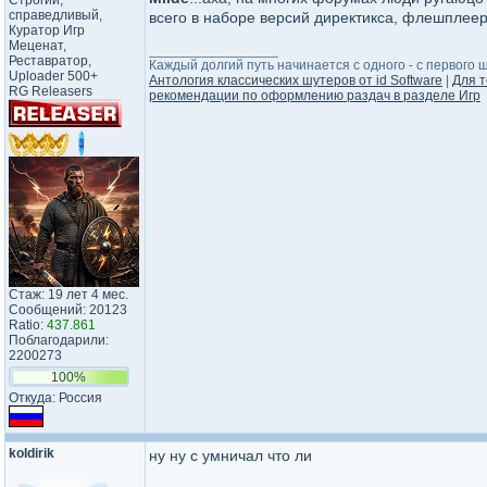
Строгий,
справедливый,
всего в наборе версий директикса, флешплеер
Куратор Игр
Меценат,
_________________
Реставратор,
Каждый долгий путь начинается с одного - с первого ша
Uploader 500+
Антология классических шутеров от id Software
|
Для т
RG Releasers
рекомендации по оформлению раздач в разделе Игр
Стаж: 19 лет 4 мес.
Сообщений: 20123
Ratio:
437.861
Поблагодарили:
2200273
100%
Откуда: Россия
koldirik
ну ну с умничал что ли