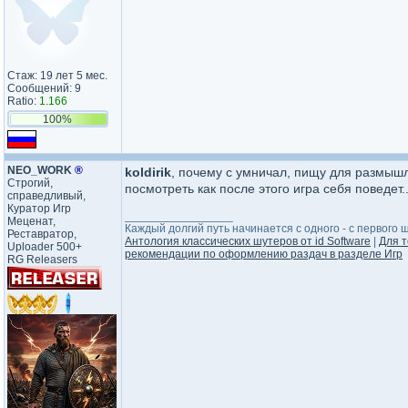
Стаж: 19 лет 5 мес.
Сообщений: 9
Ratio:
1.166
100%
NEO_WORK
®
koldirik
, почему с умничал, пищу для размыш
Строгий,
посмотреть как после этого игра себя поведет..
справедливый,
Куратор Игр
_________________
Меценат,
Каждый долгий путь начинается с одного - с первого ша
Реставратор,
Антология классических шутеров от id Software
|
Для т
Uploader 500+
рекомендации по оформлению раздач в разделе Игр
RG Releasers