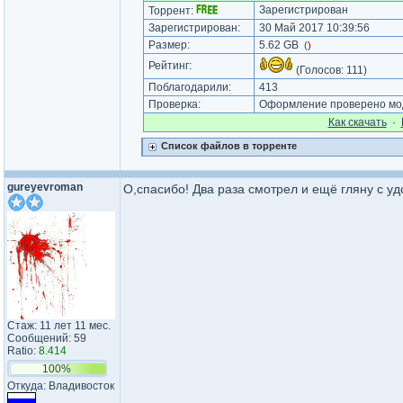
Зарегистрирован
Торрент:
Зарегистрирован:
30 Май 2017 10:39:56
Размер:
5.62 GB
(
)
Рейтинг:
(Голосов:
111
)
Поблагодарили:
413
Проверка:
Оформление проверено мод
Как cкачать
·
Список файлов в торренте
gureyevroman
О,спасибо! Два раза смотрел и ещё гляну с у
Стаж: 11 лет 11 мес.
Сообщений: 59
Ratio:
8.414
100%
Откуда: Владивосток