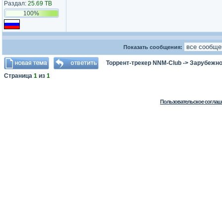
Раздал:
25.69 TB
100%
Показать сообщения:
Торрент-трекер NNM-Club
->
Зарубежно
Страница
1
из
1
Пользовательское соглаш