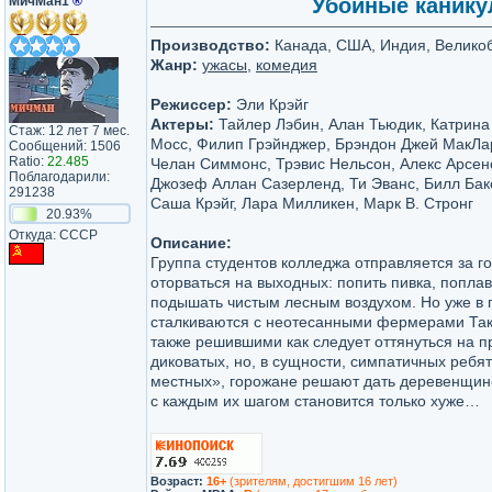
МичМан1
®
Убойные каникулы
Производство:
Канада, США, Индия, Велико
Жанр:
ужасы
,
комедия
Режиссер:
Эли Крэйг
Актеры:
Тайлер Лэбин, Алан Тьюдик, Катрина
Стаж: 12 лет 7 мес.
Мосс, Филип Грэйнджер, Брэндон Джей МакЛар
Сообщений: 1506
Ratio:
22.485
Челан Симмонс, Трэвис Нельсон, Алекс Арсен
Поблагодарили:
Джозеф Аллан Сазерленд, Ти Эванс, Билл Бак
291238
Саша Крэйг, Лара Милликен, Марк В. Стронг
20.93%
Откуда: CCCР
Описание:
Группа студентов колледжа отправляется за г
оторваться на выходных: попить пивка, поплав
подышать чистым лесным воздухом. Но уже в 
сталкиваются с неотесанными фермерами Так
также решившими как следует оттянуться на п
диковатых, но, в сущности, симпатичных ребя
местных», горожане решают дать деревенщине
с каждым их шагом становится только хуже…
Возраст:
16+
(зрителям, достигшим 16 лет)