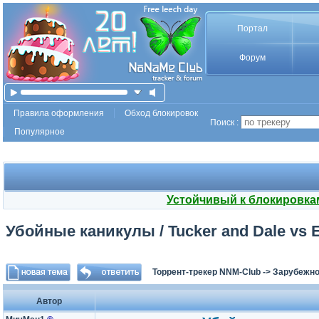
Портал
Форум
Правила оформления
Обход блокировок
Поиск :
Популярное
Устойчивый к блокировка
Убойные каникулы / Tucker and Dale vs Ev
Торрент-трекер NNM-Club
->
Зарубежно
Автор