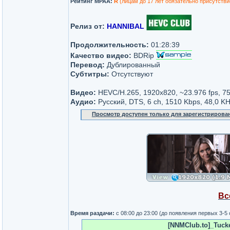
Рейтинг MPAA:
R
(лицам до 17 лет обязательно присутстви
Релиз от:
HANNIBAL
Продолжительность:
01:28:39
Качество видео:
BDRip
Перевод:
Дублированный
Субтитры:
Отсутствуют
Видео:
HEVC/H.265, 1920x820, ~23.976 fps, 7
Аудио:
Русский, DTS, 6 ch, 1510 Kbps, 48,0 K
Просмотр доступен только для зарегистрирова
Вс
Время раздачи:
с 08:00 до 23:00 (до появления первых 3-5
[NNMClub.to]_Tucke