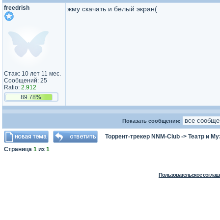
freedrish
жму скачать и белый экран(
Стаж: 10 лет 11 мес.
Сообщений: 25
Ratio:
2.912
89.78%
Показать сообщения:
Торрент-трекер NNM-Club
->
Театр и М
Страница
1
из
1
Пользовательское соглаш