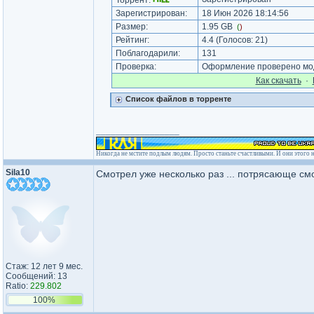
Торрент:
Зарегистрирован:
18 Июн 2026 18:14:56
Размер:
1.95 GB
(
)
Рейтинг:
4.4
(Голосов:
21
)
Поблагодарили:
131
Проверка:
Оформление проверено мод
Как cкачать
·
Список файлов в торренте
_________________
Никогда не мстите подлым людям. Просто станьте счастливыми. И они этого н
Sila10
Смотрел уже несколько раз ... потрясающе см
Стаж: 12 лет 9 мес.
Сообщений: 13
Ratio:
229.802
100%