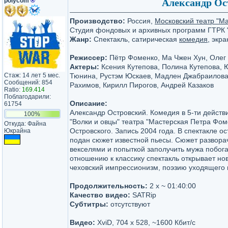
polycom
®
Александр Ос
Производство:
Россия,
Московский театр "М
Студия фондовых и архивных программ ГТРК "
Жанр:
Спектакль, сатирическая
комедия
, экр
Режиссер:
Пётр Фоменко, Ма Чжен Хун, Олег
Актеры:
Ксения Кутепова, Полина Кутепова, 
Стаж: 14 лет 5 мес.
Тюнина, Рустэм Юскаев, Мадлен Джабраилова,
Сообщений: 854
Рахимов, Кирилл Пирогов, Андрей Казаков
Ratio:
169.414
Поблагодарили:
Описание:
61754
Александр Островский. Комедия в 5-ти действ
100%
"Волки и овцы" театра "Мастерская Петра Фоме
Откуда: Файна
Островского. Запись 2004 года. В спектакле ос
Юкрайна
подан сюжет известной пьесы. Сюжет развора
векселями и попыткой заполучить мужа побог
отношению к классику спектакль открывает но
чеховский импрессионизм, поэзию уходящего 
Продолжительность:
2 x ~ 01:40:00
Качество видео:
SATRip
Субтитры:
отсутствуют
Видео:
XviD, 704 x 528, ~1600 Кбит/с