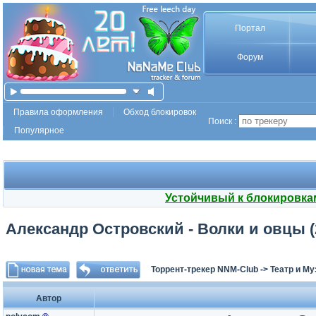
Портал
Форум
Правила оформления
Обход блокировок
Поиск :
Популярное
Устойчивый к блокировка
Александр Островский - Волки и овцы (
Торрент-трекер NNM-Club
->
Театр и М
Автор