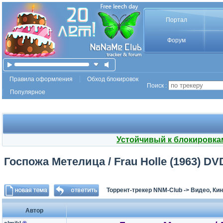
Портал
Форум
Правила оформления
Обход блокировок
Поиск :
Популярное
Устойчивый к блокировка
Госпожа Метелица / Frau Holle (1963) D
Торрент-трекер NNM-Club
->
Видео, Ки
Автор