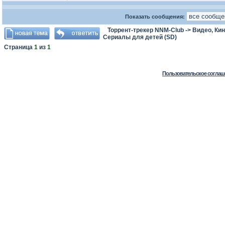
Показать сообщения:
Торрент-трекер NNM-Club
->
Видео, Ки
Сериалы для детей (SD)
Страница
1
из
1
Пользовательское соглаш