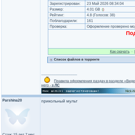
Зарегистрирован:
23 Май 2026 08:34:04
Размер:
4.01 GB
(
)
Рейтинг:
4.8
(Голосов:
38
)
Поблагодарили:
161
Проверка:
Оформление проверено мод
Под
Как cкачать
·
Список файлов в торренте
_________________
Правила оформления раздач в разделе «Вид
него - в
ЛС
Parshina20
прикольный мульт
Стаж: 15 лет 7 мес.