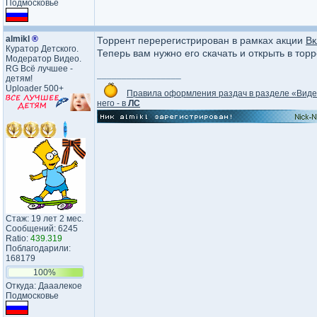
Подмосковье
almikl
®
Торрент перерегистрирован в рамках акции
Вк
Куратор Детского.
Теперь вам нужно его скачать и открыть в тор
Модератор Видео.
RG Всё лучшее -
_________________
детям!
Uploader 500+
Правила оформления раздач в разделе «Вид
него - в
ЛС
Стаж: 19 лет 2 мес.
Сообщений: 6245
Ratio:
439.319
Поблагодарили:
168179
100%
Откуда: Дааалекое
Подмосковье