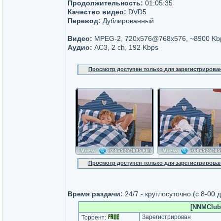
Продолжительность:
01:05:35
Качество видео:
DVD5
Перевод:
Дублированный
Видео:
MPEG-2, 720x576@768x576, ~8900 Kb
Аудио:
AC3, 2 ch, 192 Kbps
Просмотр доступен только для зарегистрирова
Просмотр доступен только для зарегистрирова
Время раздачи:
24/7 - круглосуточно (c 8-00
[NNMClub
Зарегистрирован
Торрент: