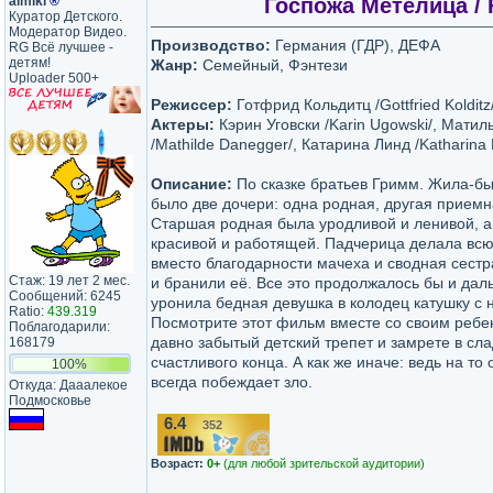
almikl
®
Госпожа Метелица / 
Куратор Детского.
Модератор Видео.
Производство:
Германия (ГДР), ДЕФА
RG Всё лучшее -
детям!
Жанр:
Семейный, Фэнтези
Uploader 500+
Режиссер:
Готфрид Кольдитц /Gottfried Kolditz
Актеры:
Кэрин Уговски /Karin Ugowski/, Матил
/Mathilde Danegger/, Катарина Линд /Katharina 
Описание:
По сказке братьев Гримм. Жила-бы
было две дочери: одна родная, другая приемн
Старшая родная была уродливой и ленивой, а
красивой и работящей. Падчерица делала всю 
вместо благодарности мачеха и сводная сестр
Стаж: 19 лет 2 мес.
и бранили её. Все это продолжалось бы и дал
Сообщений: 6245
уронила бедная девушка в колодец катушку с н
Ratio:
439.319
Посмотрите этот фильм вместе со своим ребе
Поблагодарили:
давно забытый детский трепет и замрете в сл
168179
счастливого конца. А как же иначе: ведь на то 
100%
всегда побеждает зло.
Откуда: Дааалекое
Подмосковье
6.4
352
/10
Возраст:
0+
(для любой зрительской аудитории)