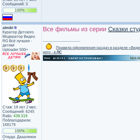
Сообщений: 3
100%
almikl
®
Все фильмы из серии
Сказки ст
Куратор Детского.
Модератор Видео.
_________________
RG Всё лучшее -
детям!
Правила оформления раздач в разделе «Вид
Uploader 500+
него - в
ЛС
Стаж: 19 лет 2 мес.
Сообщений: 6245
Ratio:
439.319
Поблагодарили:
168179
100%
Откуда: Дааалекое