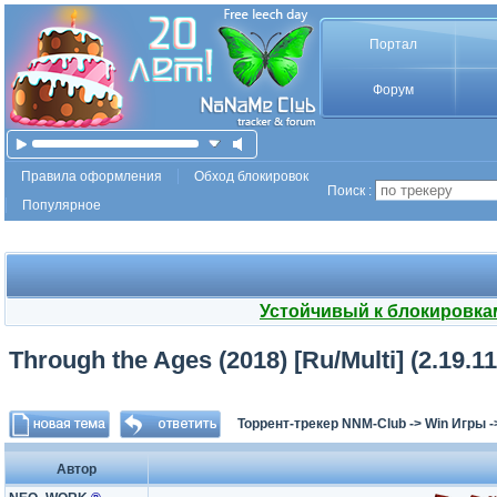
Портал
Форум
Правила оформления
Обход блокировок
Поиск :
Популярное
Устойчивый к блокировка
Through the Ages (2018) [Ru/Multi] (2.19.
Торрент-трекер NNM-Club
->
Win Игры
-
Автор