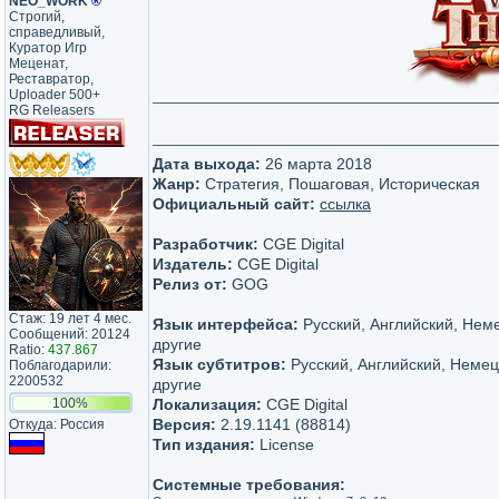
NEO_WORK
®
Строгий,
справедливый,
Куратор Игр
Меценат,
Реставратор,
Uploader 500+
RG Releasers
Дата выхода:
26 марта 2018
Жанр:
Стратегия, Пошаговая, Историческая
Официальный сайт:
ссылка
Разработчик:
CGE Digital
Издатель:
CGE Digital
Релиз от:
GOG
Стаж: 19 лет 4 мес.
Язык интерфейса:
Русский, Английский, Нем
Сообщений: 20124
другие
Ratio:
437.867
Язык субтитров:
Русский, Английский, Немец
Поблагодарили:
2200532
другие
100%
Локализация:
CGE Digital
Версия:
2.19.1141 (88814)
Откуда: Россия
Тип издания:
License
Системные требования: