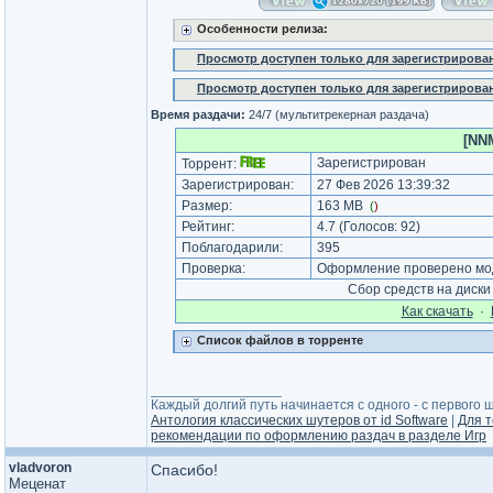
Особенности релиза:
Просмотр доступен только для зарегистрирова
Просмотр доступен только для зарегистрирова
Время раздачи:
24/7 (мультитрекерная раздача)
[NNM
Зарегистрирован
Торрент:
Зарегистрирован:
27 Фев 2026 13:39:32
Размер:
163 MB
(
)
Рейтинг:
4.7
(Голосов:
92
)
Поблагодарили:
395
Проверка:
Оформление проверено мод
Сбор средств на диск
Как cкачать
·
Список файлов в торренте
_________________
Каждый долгий путь начинается с одного - с первого ша
Антология классических шутеров от id Software
|
Для т
рекомендации по оформлению раздач в разделе Игр
vladvoron
Спасибо!
Меценат