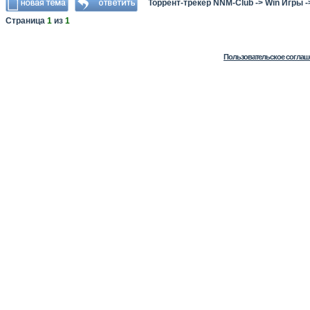
Торрент-трекер NNM-Club
->
Win Игры
-
Страница
1
из
1
Пользовательское соглаш