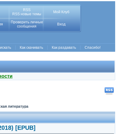
RSS
Мой Клуб
RSS новые темы
Проверить личные
ия
Вход
сообщения
 искать
Как скачивать
Как раздавать
Спасибо!
ности
ская литература
2018) [EPUB]