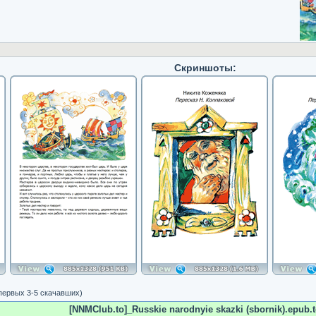
Скриншоты:
 первых 3-5 скачавших)
[NNMClub.to]_Russkie narodnyie skazki (sbornik).epub.t