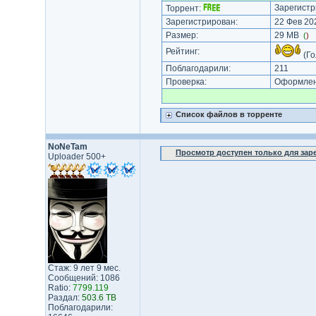
Зарегистр
Торрент:
Зарегистрирован:
22 Фев 202
Размер:
29 MB
(
)
Рейтинг:
(Го
Поблагодарили:
211
Проверка:
Оформлени
Список файлов в торренте
NoNeTam
Просмотр доступен только для за
Uploader 500+
Стаж: 9 лет 9 мес.
Сообщений: 1086
Ratio:
7799.119
Раздал:
503.6 TB
Поблагодарили: