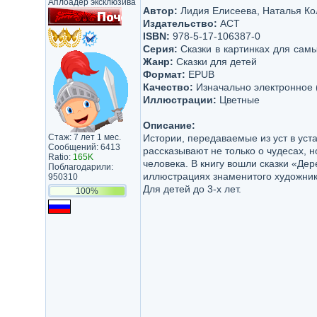
Аплоадер эксклюзива
Автор:
Лидия Елисеева, Наталья Кол
Издательство:
АСТ
ISBN:
978-5-17-106387-0
Серия:
Сказки в картинках для сам
Жанр:
Сказки для детей
Формат:
EPUB
Качество:
Изначально электронное 
Иллюстрации:
Цветные
Описание:
Стаж: 7 лет 1 мес.
Истории, передаваемые из уст в уст
Сообщений: 6413
рассказывают не только о чудесах, н
Ratio:
165K
человека. В книгу вошли сказки «Де
Поблагодарили:
иллюстрациях знаменитого художник
950310
Для детей до 3-х лет.
100%