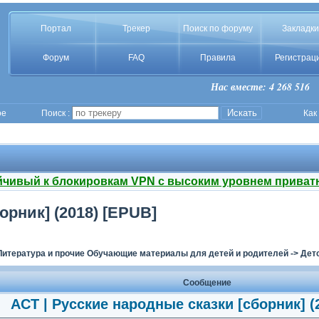
Портал
Трекер
Поиск по форуму
Закладки
Форум
FAQ
Правила
Регистрац
Нас вместе: 4 268 516
ое
Поиск :
Как
йчивый к блокировкам VPN с высоким уровнем приват
орник] (2018) [EPUB]
Литература и прочие Обучающие материалы для детей и родителей
->
Дет
Сообщение
АСТ | Русские народные сказки [сборник] (