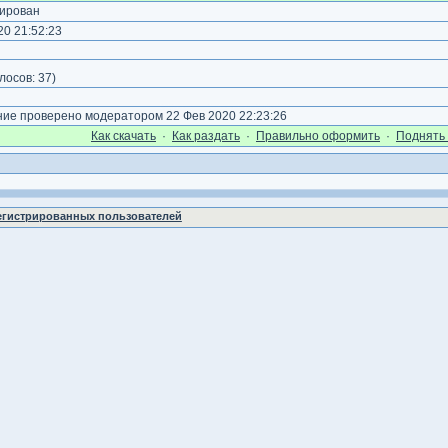
ирован
0 21:52:23
лосов:
37
)
е проверено модератором 22 Фев 2020 22:23:26
Как cкачать
·
Как раздать
·
Правильно оформить
·
Поднять 
регистрированных пользователей