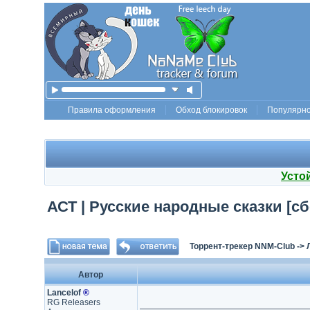
Правила оформления
Обход блокировок
Популярн
Усто
АСТ | Русские народные сказки [сб
Торрент-трекер NNM-Club
->
Автор
Lancelof
®
RG Releasers