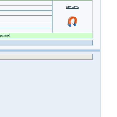
Скачать
ратио!