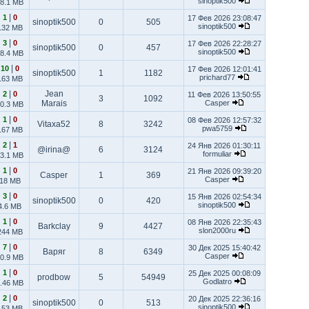
sinoptik500
8.1 MB
|
1
0
17 Фев 2026 23:08:47
sinoptik500
0
505
sinoptik500
132 MB
|
3
0
17 Фев 2026 22:28:27
sinoptik500
0
457
sinoptik500
8.4 MB
|
10
0
17 Фев 2026 12:01:41
sinoptik500
1
1182
prichard77
163 MB
|
Jean
2
0
11 Фев 2026 13:50:55
3
1092
Marais
Casper
0.3 MB
|
1
0
08 Фев 2026 12:57:32
Vitaxa52
8
3242
pwa5759
167 MB
|
2
1
24 Янв 2026 01:30:11
@irina@
6
3124
formuliar
3.1 MB
|
1
0
21 Янв 2026 09:39:20
Casper
1
369
Casper
18 MB
|
3
0
15 Янв 2026 02:54:34
sinoptik500
0
420
sinoptik500
4.6 MB
|
1
0
08 Янв 2026 22:35:43
Barkclay
9
4427
slon2000ru
244 MB
|
7
0
30 Дек 2025 15:40:42
Варяг
8
6349
Casper
0.9 MB
|
1
0
25 Дек 2025 00:08:09
prodbow
5
54949
Godlatro
.46 MB
|
2
0
20 Дек 2025 22:36:16
sinoptik500
0
513
sinoptik500
153 MB