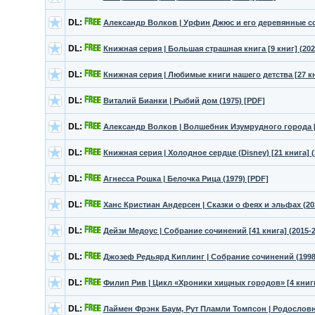
DL:
Александр Волков | Урфин Джюс и его деревянные со
DL:
Книжная серия | Большая страшная книга [9 книг] (202
DL:
Книжная серия | Любимые книги нашего детства [27 кни
DL:
Виталий Бианки | Рыбий дом (1975) [PDF]
DL:
Александр Волков | Волшебник Изумрудного города [с
DL:
Книжная серия | Холодное сердце (Disney) [21 книга] (
DL:
Агнесса Рошка | Белочка Рица (1979) [PDF]
DL:
Ханс Кристиан Андерсен | Сказки о феях и эльфах (20
DL:
Дейзи Медоус | Собрание сочинений [41 книга] (2015-2
DL:
Джозеф Редьярд Киплинг | Собрание сочинений (1998, 
DL:
Филип Рив | Цикл «Хроники хищных городов» [4 книги]
DL:
Лаймен Фрэнк Баум, Рут Пламли Томпсон | Родословна