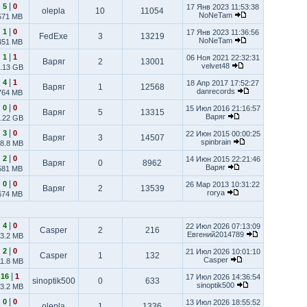
|
5
0
17 Янв 2023 11:53:38
olepla
10
11054
NoNeTam
571 MB
|
1
0
17 Янв 2023 11:36:56
FedExe
3
13219
NoNeTam
451 MB
|
1
1
06 Ноя 2021 22:32:31
Варяг
2
13001
velvet48
.13 GB
|
4
1
18 Апр 2017 17:52:27
Варяг
1
12568
danrecords
764 MB
|
0
0
15 Июл 2016 21:16:57
Варяг
5
13315
Варяг
.22 GB
|
3
0
22 Июн 2015 00:00:25
Варяг
3
14507
spinbrain
8.8 MB
|
2
0
14 Июн 2015 22:21:46
Варяг
0
8962
Варяг
581 MB
|
0
0
26 Мар 2013 10:31:22
Варяг
2
13539
rorya
674 MB
|
4
0
22 Июл 2026 07:13:09
Casper
2
216
Евгений2014789
3.2 MB
|
2
0
21 Июл 2026 10:01:10
Casper
1
132
Casper
11.8 MB
|
16
1
17 Июл 2026 14:36:54
sinoptik500
0
633
sinoptik500
3.2 MB
|
0
0
13 Июл 2026 18:55:52
olepla
1
1336