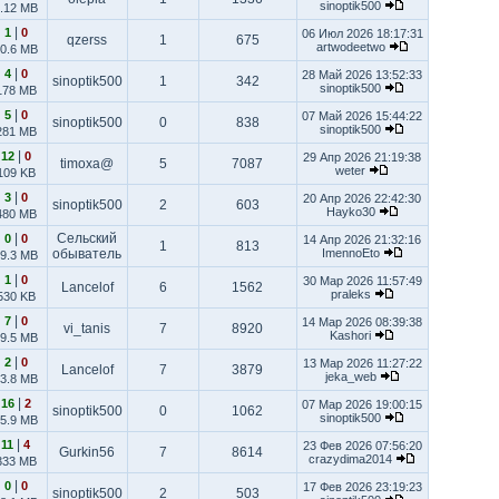
sinoptik500
.12 MB
|
1
0
06 Июл 2026 18:17:31
qzerss
1
675
artwodeetwo
0.6 MB
|
4
0
28 Май 2026 13:52:33
sinoptik500
1
342
sinoptik500
178 MB
|
5
0
07 Май 2026 15:44:22
sinoptik500
0
838
sinoptik500
281 MB
|
12
0
29 Апр 2026 21:19:38
timoxa@
5
7087
weter
109 KB
|
3
0
20 Апр 2026 22:42:30
sinoptik500
2
603
Hayko30
480 MB
|
Сельский
0
0
14 Апр 2026 21:32:16
1
813
обыватель
ImennoEto
9.3 MB
|
1
0
30 Мар 2026 11:57:49
Lancelof
6
1562
praleks
530 KB
|
7
0
14 Мар 2026 08:39:38
vi_tanis
7
8920
Kashori
9.5 MB
|
2
0
13 Мар 2026 11:27:22
Lancelof
7
3879
jeka_web
3.8 MB
|
16
2
07 Мар 2026 19:00:15
sinoptik500
0
1062
sinoptik500
5.9 MB
|
11
4
23 Фев 2026 07:56:20
Gurkin56
7
8614
crazydima2014
333 MB
|
0
0
17 Фев 2026 23:19:23
sinoptik500
2
503