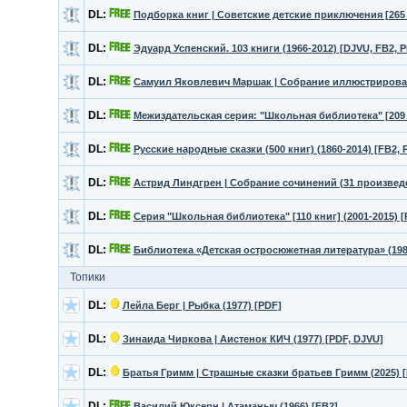
DL:
Подборка книг | Советские детские приключения [265 к
DL:
Эдуард Успенский. 103 книги (1966-2012) [DJVU, FB2, 
DL:
Самуил Яковлевич Маршак | Собрание иллюстрированн
DL:
Межиздательская cерия: "Школьная библиотека" [209 к
DL:
Русские народные сказки (500 книг) (1860-2014) [FB2, 
DL:
Астрид Линдгрен | Собрание сочинений (31 произведен
DL:
Серия "Школьная библиотека" [110 книг] (2001-2015) [
DL:
Библиотека «Детская остросюжетная литература» (198
Топики
DL:
Лейла Берг | Рыбка (1977) [PDF]
DL:
Зинаида Чиркова | Аистенок КИЧ (1977) [PDF, DJVU]
DL:
Братья Гримм | Страшные сказки братьев Гримм (2025) [
DL:
Василий Юксерн | Атаманыч (1966) [FB2]