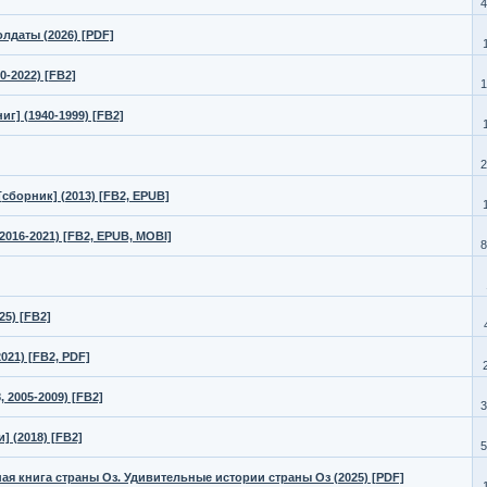
4
лдаты (2026) [PDF]
0-2022) [FB2]
1
г] (1940-1999) [FB2]
2
борник] (2013) [FB2, EPUB]
2016-2021) [FB2, EPUB, MOBI]
8
25) [FB2]
021) [FB2, PDF]
2005-2009) [FB2]
3
 (2018) [FB2]
5
я книга страны Оз. Удивительные истории страны Оз (2025) [PDF]