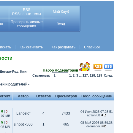
RSS
Мой Клуб
RSS новые темы
Проверить личные
ия
Вход
сообщения
 искать
Как скачивать
Как раздавать
Спасибо!
ности
Набор модераторов
Детско-Род. Книг
Страницы:
1
,
2
,
3
...
127
,
128
,
129
След.
ей и родителей
-
orrent
Автор
Ответов
Просмотров
Посл. сообщение
|
0
0
04 Июл 2026 07:25:51
Lancelof
4
7433
athlon.88
.07 MB
|
5
0
08 Май 2026 08:59:38
sinoptik500
1
465
dromader
295 MB