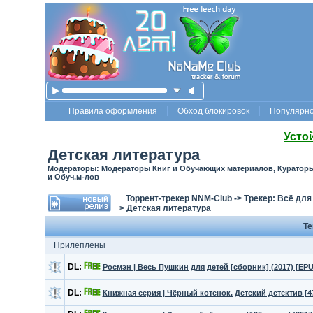
Правила оформления
Обход блокировок
Популярн
Усто
Детская литература
Модераторы: Модераторы Книг и Обучающих материалов, Кураторы 
и Обуч.м-лов
Торрент-трекер NNM-Club
->
Трекер: Всё для
>
Детская литература
Т
Прилеплены
DL:
Росмэн | Весь Пушкин для детей [сборник] (2017) [EP
DL:
Книжная серия | Чёрный котенок. Детский детектив [470