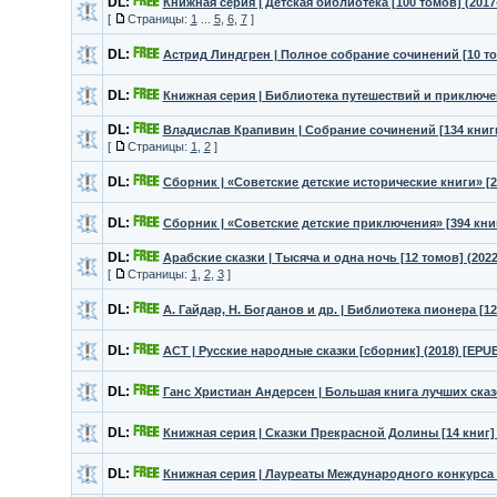
DL:
Книжная серия | Детская библиотека [100 томов] (2017-
[
Страницы:
1
...
5
,
6
,
7
]
DL:
Астрид Линдгрен | Полное собрание сочинений [10 том
DL:
Книжная серия | Библиотека путешествий и приключени
DL:
Владислав Крапивин | Собрание сочинений [134 книги]
[
Страницы:
1
,
2
]
DL:
Сбopник | «Советские детские исторические книги» [26
DL:
Сбopник | «Советские детские приключения» [394 книги
DL:
Арабские сказки | Тысяча и одна ночь [12 томов] (2022
[
Страницы:
1
,
2
,
3
]
DL:
А. Гайдар, Н. Богданов и др. | Библиотека пионера [12
DL:
АСТ | Русские народные сказки [сборник] (2018) [EPU
DL:
Ганс Христиан Андерсен | Большая книга лучших сказо
DL:
Книжная серия | Сказки Прекрасной Долины [14 книг] 
DL:
Книжная серия | Лауреаты Международного конкурса и