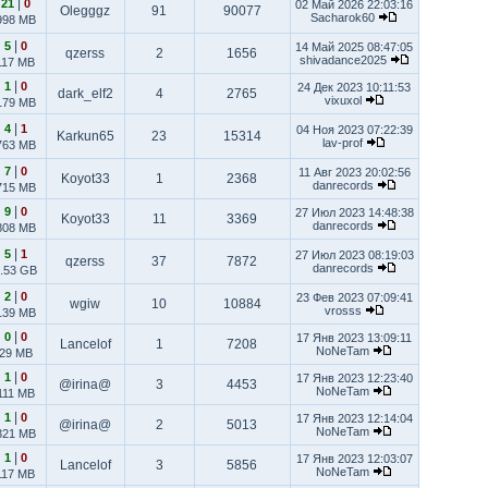
|
21
0
02 Май 2026 22:03:16
Olegggz
91
90077
Sacharok60
998 MB
|
5
0
14 Май 2025 08:47:05
qzerss
2
1656
shivadance2025
117 MB
|
1
0
24 Дек 2023 10:11:53
dark_elf2
4
2765
vixuxol
179 MB
|
4
1
04 Ноя 2023 07:22:39
Karkun65
23
15314
lav-prof
763 MB
|
7
0
11 Авг 2023 20:02:56
Koyot33
1
2368
danrecords
715 MB
|
9
0
27 Июл 2023 14:48:38
Koyot33
11
3369
danrecords
808 MB
|
5
1
27 Июл 2023 08:19:03
qzerss
37
7872
danrecords
.53 GB
|
2
0
23 Фев 2023 07:09:41
wgiw
10
10884
vrosss
139 MB
|
0
0
17 Янв 2023 13:09:11
Lancelof
1
7208
NoNeTam
29 MB
|
1
0
17 Янв 2023 12:23:40
@irina@
3
4453
NoNeTam
111 MB
|
1
0
17 Янв 2023 12:14:04
@irina@
2
5013
NoNeTam
321 MB
|
1
0
17 Янв 2023 12:03:07
Lancelof
3
5856
NoNeTam
117 MB