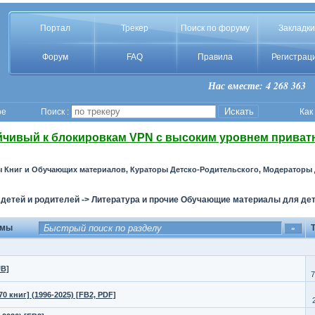
Портал
Трекер
Поиск по форуму
Закладки
Форум
FAQ
Правила
Регистрац
Нас вместе: 4 268 363
ое
Поиск :
Как
йчивый к блокировкам VPN с высоким уровнем приват
Книг и Обучающих материалов, Кураторы Детско-Родительского, Модераторы 
 детей и родителей
->
Литература и прочие Обучающие материалы для дет
емы
T
UB]
7
 книг] (1996-2025) [FB2, PDF]