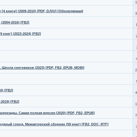
1
[4 книги] (2009-2010) [PDF, DJVU] [Обновляемая]
3
(2004-2016) [FB2]
 книг] (2023-2024) [FB2]
. Школа снеговиков (2023) [PDF, FB2, EPUB, MOBI]
2
6) [FB2]
4
2019) [FB2]
1
ахерезады. Самая полная версия (2020) [PDF, FB2, EPUB]
7
умрудный город. Межавторский сборник (59 книг) [FB2, DOC, RTF]