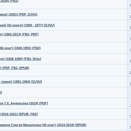
2026) [FB2]
ов] (2001) [PDF, DJVU]
й [42 книги] (1959 - 1977) [DJVU]
 (1962-2013) [FB2, PDF]
6 книг] (1940-1991) [FB2]
] (1928-1990) [FB2, DjVu]
) [PDF, FB2, EPUB]
1
 томов] (1961-1964) [DJVU]
B]
к Г.Х. Андерсена (2019) [PDF]
(2016-2021) [EPUB, FB2]
мени Сергея Михалкова [40 книг] (2014-2019) [EPUB]