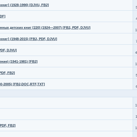
ниг] (1928-1990) [DJVU, FB2]
PDF]
ых детских книг [220] (1924—2007) [FB2, PDF, DJVU]
1
ниг] (1948-2015) [FB2, PDF, DJVU]
PDF, DJVU]
4
ие) (1941-1981) [FB2]
1
PDF, FB2]
0-2005) [FB2,DOC,RTF,TXT]
1
PDF, FB2]
1