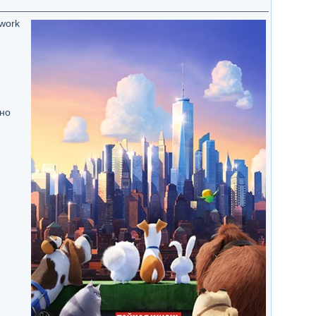
twork
но