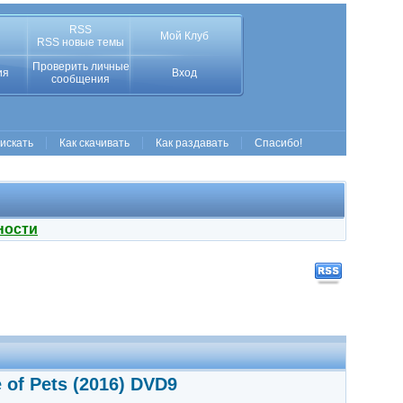
RSS
Мой Клуб
RSS новые темы
Проверить личные
ия
Вход
сообщения
 искать
Как скачивать
Как раздавать
Спасибо!
ности
of Pets (2016) DVD9