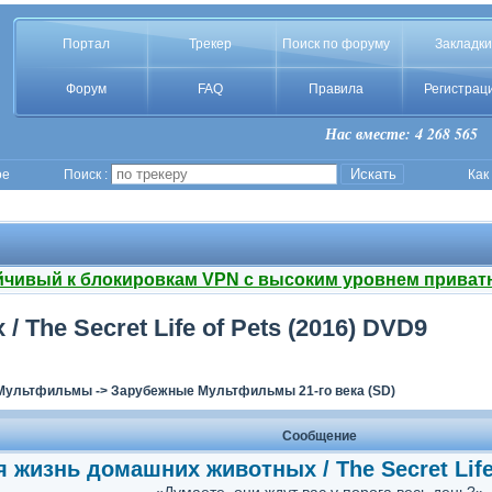
Портал
Трекер
Поиск по форуму
Закладки
Форум
FAQ
Правила
Регистрац
Нас вместе: 4 268 565
ое
Поиск :
Как
йчивый к блокировкам VPN с высоким уровнем приват
The Secret Life of Pets (2016) DVD9
Мультфильмы
->
Зарубежные Мультфильмы 21-го века (SD)
Сообщение
 жизнь домашних животных / The Secret Life 