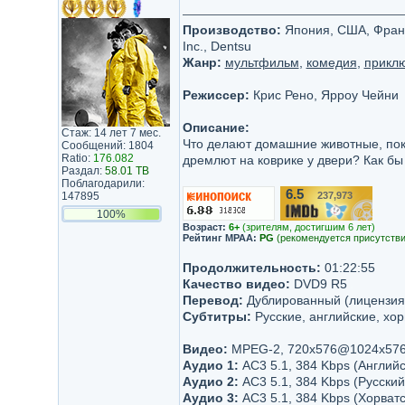
Производство:
Япония, США, Франция 
Inc., Dentsu
Жанр:
мультфильм
,
комедия
,
прикл
Режиссер:
Крис Рено, Ярроу Чейни
Описание:
Стаж: 14 лет 7 мес.
Что делают домашние животные, пок
Сообщений: 1804
Ratio:
176.082
дремлют на коврике у двери? Как бы 
Раздал:
58.01 TB
Поблагодарили:
6.5
147895
237,973
/10
100%
Возраст:
6+
(зрителям, достигшим 6 лет)
Рейтинг MPAA:
PG
(рекомендуется присутстви
Продолжительность:
01:22:55
Качество видео:
DVD9 R5
Перевод:
Дублированный (лицензия
Субтитры:
Русские, английские, хор
Видео:
MPEG-2, 720x576@1024x576 
Аудио 1:
AC3 5.1, 384 Kbps (Английс
Аудио 2:
AC3 5.1, 384 Kbps (Русский
Аудио 3:
AC3 5.1, 384 Kbps (Хорват