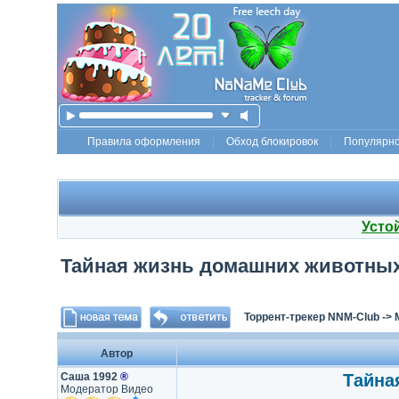
Правила оформления
Обход блокировок
Популярн
Усто
Тайная жизнь домашних животных / 
Торрент-трекер NNM-Club
->
Автор
Саша 1992
®
Тайная
Модератор Видео