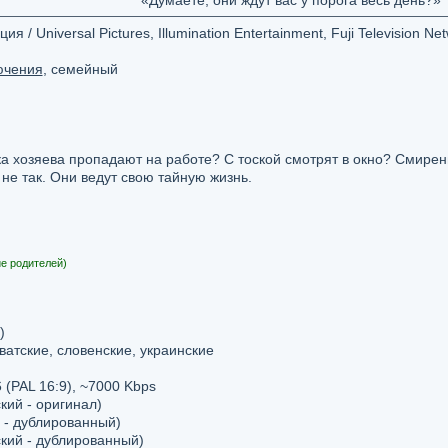
«Думаете, они ждут вас у порога весь день?»
/ Universal Pictures, Illumination Entertainment, Fuji Television Ne
ючения
, семейный
а хозяева пропадают на работе? С тоской смотрят в окно? Смирен
не так. Они ведут свою тайную жизнь.
е родителей)
)
ватские, словенские, украинские
(PAL 16:9), ~7000 Kbps
кий - оригинал)
 - дублированный)
ский - дублированный)