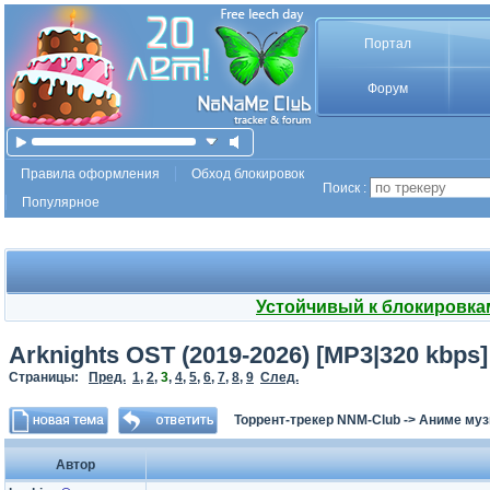
Портал
Форум
Правила оформления
Обход блокировок
Поиск :
Популярное
Устойчивый к блокировка
Arknights OST (2019-2026) [MP3|320 kbps
Страницы:
Пред.
1
,
2
,
3
,
4
,
5
,
6
,
7
,
8
,
9
След.
Торрент-трекер NNM-Club
->
Аниме му
Автор