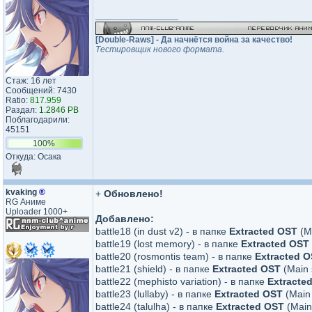
_________________
[Double-Raws] - Да начнётся война за качество!
Тестировщик нового формата.
Стаж: 16 лет
Сообщений: 7430
Ratio:
817.959
Раздал:
1.2846 PB
Поблагодарили:
45151
100%
Откуда: Осака
kvaking
®
+
Обновлено!
RG Аниме
Uploader 1000+
Добавлено:
battle18 (in dust v2) - в папке
Extracted OST
(Ma
battle19 (lost memory) - в папке
Extracted OST
battle20 (rosmontis team) - в папке
Extracted 
battle21 (shield) - в папке
Extracted OST
(Main 
battle22 (mephisto variation) - в папке
Extracte
battle23 (lullaby) - в папке
Extracted OST
(Main 
battle24 (talulha) - в папке
Extracted OST
(Main 