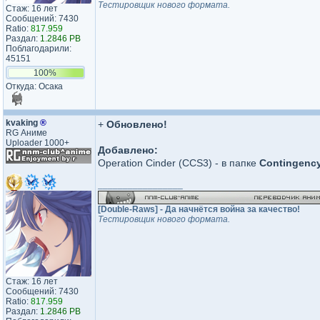
Тестировщик нового формата.
Стаж: 16 лет
Сообщений: 7430
Ratio:
817.959
Раздал:
1.2846 PB
Поблагодарили:
45151
100%
Откуда: Осака
kvaking
®
+
Обновлено!
RG Аниме
Uploader 1000+
Добавлено:
Operation Cinder (CCS3) - в папке
Contingency
_________________
[Double-Raws] - Да начнётся война за качество!
Тестировщик нового формата.
Стаж: 16 лет
Сообщений: 7430
Ratio:
817.959
Раздал:
1.2846 PB