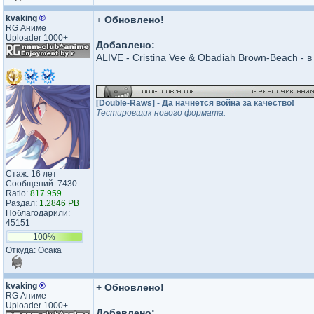
kvaking
®
+
Обновлено!
RG Аниме
Uploader 1000+
Добавлено:
ALIVE - Cristina Vee & Obadiah Brown-Beach - 
_________________
[Double-Raws] - Да начнётся война за качество!
Тестировщик нового формата.
Стаж: 16 лет
Сообщений: 7430
Ratio:
817.959
Раздал:
1.2846 PB
Поблагодарили:
45151
100%
Откуда: Осака
kvaking
®
+
Обновлено!
RG Аниме
Uploader 1000+
Добавлено: