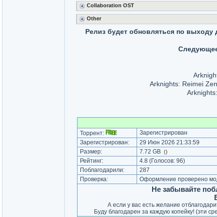
Сollaboration OST
Other
Релиз будет обновляться по выходу д
Следующее
Arknigh
Arknights: Reimei Ze
Arknights
Зарегистрирован
Торрент:
Зарегистрирован:
29 Июн 2026 21:33:59
Размер:
7.72 GB
(
)
Рейтинг:
4.8
(Голосов:
96
)
Поблагодарили:
287
Проверка:
Оформление проверено мод
Не забывайте поб
А если у вас есть желание отблагодар
Буду благодарен за каждую копейку! (эти ср