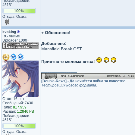
Поблагодарили:
45151
100%
Откуда: Осака
kvaking
®
+
Обновлено!
RG Аниме
Uploader 1000+
Добавлено:
Mansfield Break OST
Приятного меломанства!
_________________
[Double-Raws] - Да начнётся война за качество!
Тестировщик нового формата.
Стаж: 16 лет
Сообщений: 7430
Ratio:
817.959
Раздал:
1.2846 PB
Поблагодарили:
45151
100%
Откуда: Осака