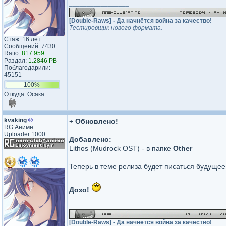
_________________
[Double-Raws] - Да начнётся война за качество!
Тестировщик нового формата.
Стаж: 16 лет
Сообщений: 7430
Ratio:
817.959
Раздал:
1.2846 PB
Поблагодарили:
45151
100%
Откуда: Осака
kvaking
®
+
Обновлено!
RG Аниме
Uploader 1000+
Добавлено:
Lithos (Mudrock OST) - в папке
Other
Теперь в теме релиза будет писаться будуще
Дозо!
_________________
[Double-Raws] - Да начнётся война за качество!