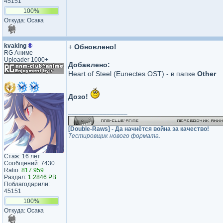
45151
100%
Откуда: Осака
kvaking
®
+
Обновлено!
RG Аниме
Uploader 1000+
Добавлено:
Heart of Steel (Eunectes OST) - в папке
Other
Дозо!
_________________
[Double-Raws] - Да начнётся война за качество!
Тестировщик нового формата.
Стаж: 16 лет
Сообщений: 7430
Ratio:
817.959
Раздал:
1.2846 PB
Поблагодарили:
45151
100%
Откуда: Осака