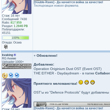
[Double-Raws] - Да начнётся война за качество!
Тестировщик нового формата.
Стаж: 16 лет
Сообщений: 7430
Ratio:
817.959
Раздал:
1.2846 PB
Поблагодарили:
45151
100%
Откуда: Осака
kvaking
®
+
Обновлено!
RG Аниме
Uploader 1000+
Добавлено:
Operation Originium Dust OST (Event OST)
THE EITHER - Daydaydream - в папке
Сollabor
Приятного меломанства!
OST'ы из "Defence Protocols" будут добавлены
_________________
[Double-Raws] - Да начнётся война за качество!
Стаж: 16 лет