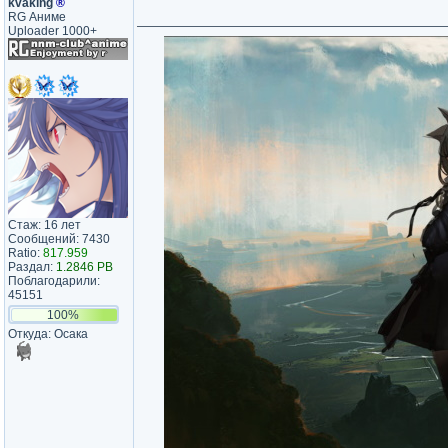
kvaking
®
RG Аниме
Uploader 1000+
Стаж: 16 лет
Сообщений: 7430
Ratio:
817.959
Раздал:
1.2846 PB
Поблагодарили:
45151
100%
Откуда: Осака