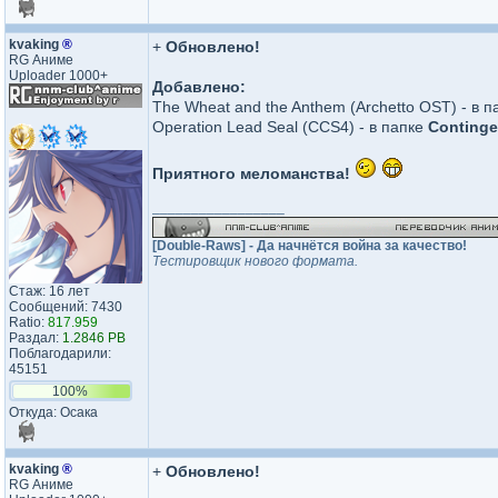
kvaking
®
+
Обновлено!
RG Аниме
Uploader 1000+
Добавлено:
The Wheat and the Anthem (Archetto OST) - в 
Operation Lead Seal (CCS4) - в папке
Continge
Приятного меломанства!
_________________
[Double-Raws] - Да начнётся война за качество!
Тестировщик нового формата.
Стаж: 16 лет
Сообщений: 7430
Ratio:
817.959
Раздал:
1.2846 PB
Поблагодарили:
45151
100%
Откуда: Осака
kvaking
®
+
Обновлено!
RG Аниме