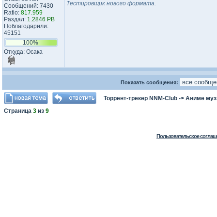
Тестировщик нового формата.
Сообщений: 7430
Ratio:
817.959
Раздал:
1.2846 PB
Поблагодарили:
45151
100%
Откуда: Осака
Показать сообщения:
Торрент-трекер NNM-Club
->
Аниме му
Страница
3
из
9
Пользовательское соглаш