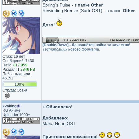
Spring's Pulse - в папке
Other
Rewinding Breeze (Surtr OST) - в папке
Other
Дозо!
_________________
[Double-Raws] - Да начнётся война за качество!
Тестировщик нового формата.
Стаж: 16 лет
Сообщений: 7430
Ratio:
817.959
Раздал:
1.2846 PB
Поблагодарили:
45151
100%
Откуда: Осака
kvaking
®
+
Обновлено!
RG Аниме
Uploader 1000+
Добавлено:
Maria Nearl OST
Приятного меломанства!