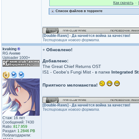
Как cкачать
·
Список файлов в торренте
_________________
[Double-Raws] - Да начнётся война за качество!
Тестировщик нового формата.
kvaking
®
+
Обновлено!
RG Аниме
Uploader 1000+
Добавлено:
The Great Chief Returns OST
IS1 - Ceobe's Fungi Mist - в папке
Integrated St
Приятного меломанства!
_________________
[Double-Raws] - Да начнётся война за качество!
Тестировщик нового формата.
Стаж: 16 лет
Сообщений: 7430
Ratio:
817.959
Раздал:
1.2846 PB
Поблагодарили: