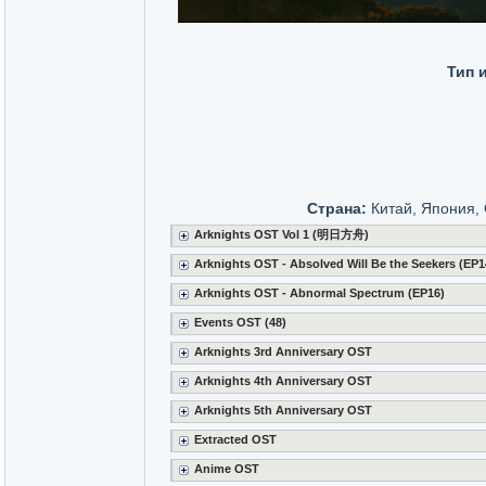
Тип 
Страна:
Китай, Япония, 
Arknights OST Vol 1 (明日方舟)
Arknights OST - Absolved Will Be the Seekers (EP1
Arknights OST - Abnormal Spectrum (EP16)
Events OST (48)
Arknights 3rd Anniversary OST
Arknights 4th Anniversary OST
Arknights 5th Anniversary OST
Extracted OST
Anime OST