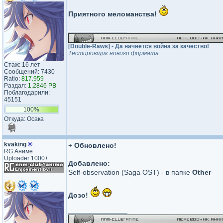
Приятного меломанства!
_________________
[Double-Raws] - Да начнётся война за качество!
Тестировщик нового формата.
Стаж: 16 лет
Сообщений: 7430
Ratio:
817.959
Раздал:
1.2846 PB
Поблагодарили:
45151
100%
Откуда: Осака
kvaking
®
+
Обновлено!
RG Аниме
Uploader 1000+
Добавлено:
Self-observation (Saga OST) - в папке
Other
Дозо!
_________________