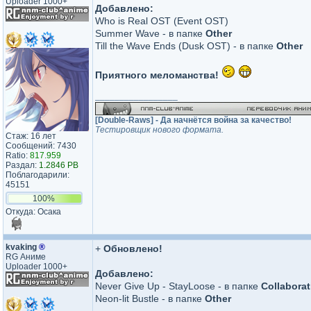
Uploader 1000+
Добавлено:
Who is Real OST (Event OST)
Summer Wave - в папке
Other
Till the Wave Ends (Dusk OST) - в папке
Other
Приятного меломанства!
_________________
[Double-Raws] - Да начнётся война за качество!
Тестировщик нового формата.
Стаж: 16 лет
Сообщений: 7430
Ratio:
817.959
Раздал:
1.2846 PB
Поблагодарили:
45151
100%
Откуда: Осака
kvaking
®
+
Обновлено!
RG Аниме
Uploader 1000+
Добавлено:
Never Give Up - StayLoose - в папке
Сollabora
Neon-lit Bustle - в папке
Other