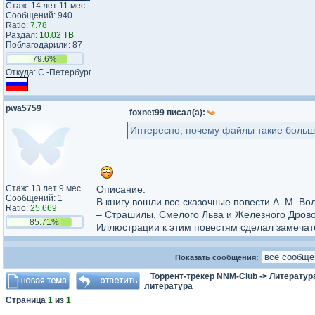
Стаж: 14 лет 11 мес.
Сообщений: 940
Ratio:
7.78
Раздал:
10.02 TB
Поблагодарили: 87
79.6%
Откуда: C.-Петербург
pwa5759
foxnet99 писал(а):
Интересно, почему файлы такие больш
Стаж: 13 лет 9 мес.
Описание:
Сообщений: 1
В книгу вошли все сказочные повести А. М. В
Ratio:
25.669
– Страшилы, Смелого Льва и Железного Дрово
85.71%
Иллюстрации к этим повестям сделал замечат
Показать сообщения:
Торрент-трекер NNM-Club
->
Литератур
литература
Страница
1
из
1