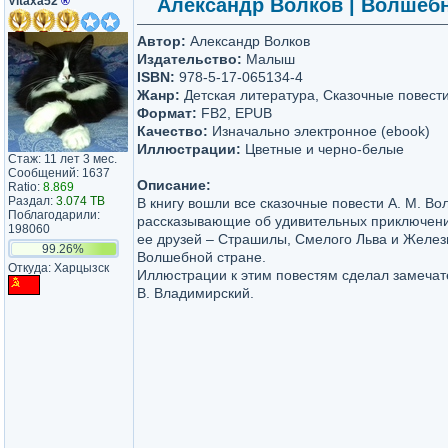
Vitaxa52
®
Александр Волков | Волшебни
Автор:
Александр Волков
Издательство:
Малыш
ISBN:
978-5-17-065134-4
Жанр:
Детская литература, Сказочные повест
Формат:
FB2, EPUB
Качество:
Изначально электронное (ebook)
Иллюстрации:
Цветные и черно-белые
Стаж: 11 лет 3 мес.
Сообщений: 1637
Описание:
Ratio:
8.869
Раздал:
3.074 TB
В книгу вошли все сказочные повести А. М. Во
Поблагодарили:
рассказывающие об удивительных приключени
198060
ее друзей – Страшилы, Смелого Льва и Желез
99.26%
Волшебной стране.
Откуда: Харцызск
Иллюстрации к этим повестям сделал замечат
В. Владимирский.