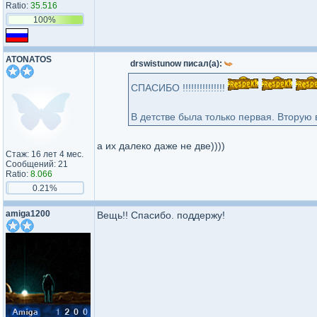
Ratio:
35.516
100%
ATONATOS
drswistunow писал(а):
СПАСИБО !!!!!!!!!!!!!!!
В детстве была только первая. Вторую 
а их далеко даже не две))))
Стаж: 16 лет 4 мес.
Сообщений: 21
Ratio:
8.066
0.21%
amiga1200
Вещь!! Спасибо. поддержу!