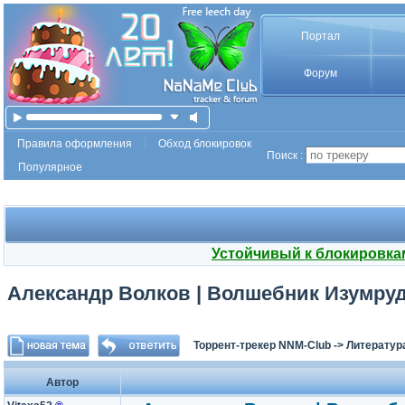
Портал
Форум
Правила оформления
Обход блокировок
Поиск :
Популярное
Устойчивый к блокировка
Александр Волков | Волшебник Изумрудн
Торрент-трекер NNM-Club
->
Литератур
Автор