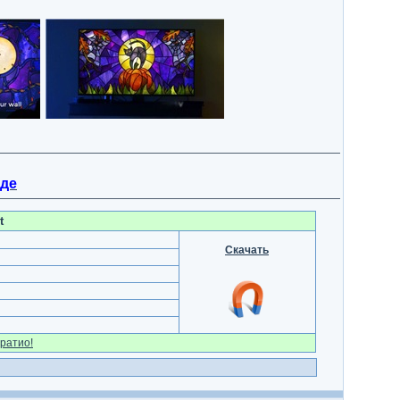
еде
t
Скачать
ратио!