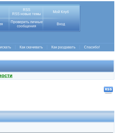
RSS
Мой Клуб
RSS новые темы
Проверить личные
ия
Вход
сообщения
 искать
Как скачивать
Как раздавать
Спасибо!
ности