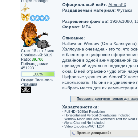
Project manager
Официальный сайт:
AtmosFX
Раздаваемый материал:
Футажи
Разрешение файлов:
1920x1080, 1
Формат:
MP4
Описание:
Halloween Window (Окно Хэллоуина)
Хэллоуина очевидна - это то, что ос
Стаж: 15 лет 2 мес.
и блестящее цифровое оформление 
Сообщений: 6019
Ratio:
39.766
дизайнов в одной анимированной сце
Поблагодарили:
привидений идеально подходит для п
451293
окна. В ней отражено чудо этой чар
100%
Цифровые украшения AtmosFX настол
Откуда: Тили-мили​
использовать. Но они на удивление 
-трямдия​
выбрать места для их демонстрации
Просмотр доступен только для за
Характеристики:
- Full HD (1080p) Resolution
- Horizontal and Vertical Orientations Included
- Window Mode Includes Reversed Text for Rear P
- Alpha Channel No Included
- Video Encoding AVC H.264
Превью декораций: