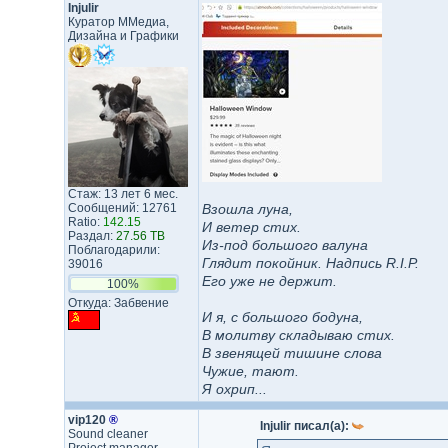
Injulir
Куратор ММедиа,
Дизайна и Графики
Стаж: 13 лет 6 мес.
Сообщений: 12761
Взошла луна,
Ratio:
142.15
И ветер стих.
Раздал:
27.56 TB
Из-под большого валуна
Поблагодарили:
Глядит покойник. Надпись R.I.P.
39016
Его уже не держит.
100%
Откуда: Забвение
И я, с большого бодуна,
В молитву складываю стих.
В звенящей тишине слова
Чужие, тают.
Я охрип...
vip120
®
Injulir писал(а):
Sound cleaner