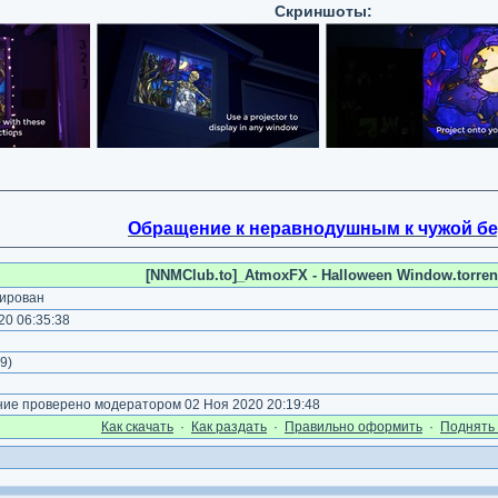
Скриншоты:
Обращение к неравнодушным к чужой б
[NNMClub.to]_AtmoxFX - Halloween Window.torren
ирован
0 06:35:38
)
9
)
е проверено модератором 02 Ноя 2020 20:19:48
Как cкачать
·
Как раздать
·
Правильно оформить
·
Поднять 