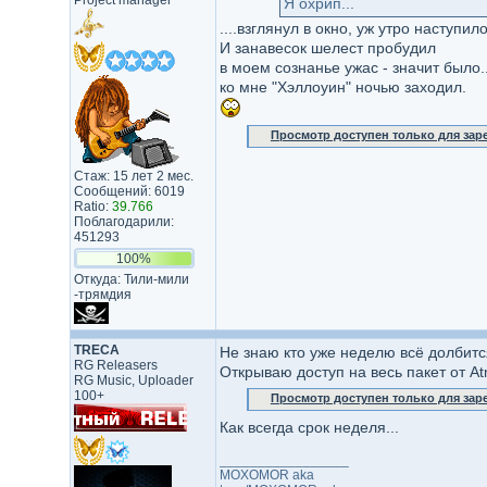
Project manager
Я охрип...
....взглянул в окно, уж утро наступило..
И занавесок шелест пробудил
в моем сознанье ужас - значит было..
ко мне "Хэллоуин" ночью заходил.
Просмотр доступен только для за
Стаж: 15 лет 2 мес.
Сообщений: 6019
Ratio:
39.766
Поблагодарили:
451293
100%
Откуда: Тили-мили​
-трямдия​
TRECA
Не знаю кто уже неделю всё долбится
RG Releasers
Открываю доступ на весь пакет от A
RG Music, Uploader
100+
Просмотр доступен только для за
Как всегда срок неделя...
_________________
MOXOMOR aka