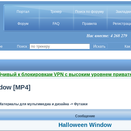
Портал
Трекер
Поиск по форуму
Закладки
Форум
FAQ
Правила
Регистрац
Нас вместе: 4 268 279
ое
Поиск :
Как
йчивый к блокировкам VPN с высоким уровнем приват
dow [MP4]
Материалы для мультимедиа и дизайна
->
Футажи
Сообщение
Halloween Window