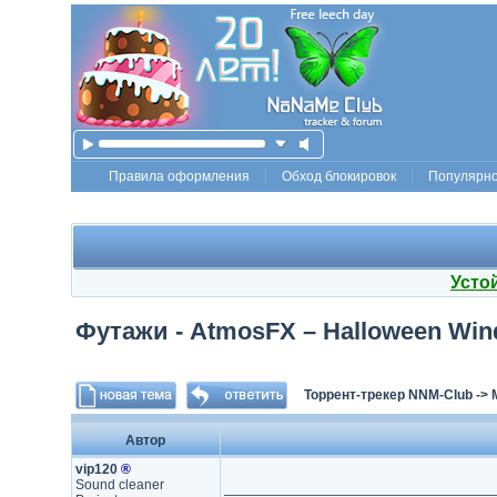
Правила оформления
Обход блокировок
Популярн
Усто
Футажи - AtmosFX – Halloween Win
Торрент-трекер NNM-Club
->
Автор
vip120
®
Sound cleaner