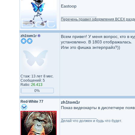
Eastoop
_________________
Перечень правил оформления ВСЕХ разд
zh1tom1r
®
Всем привет! У меня вопрос, кто в к
установлено. В 1803 отображалась.
Или это фишка энтерпрайз?))
Стаж: 13 лет 8 мес.
Сообщений: 5
Ratio:
26.413
0%
Red-White 77
zh1tom1r
Показ видеокарты в диспетчере появ
_________________
Делай что должен и будь что будет.