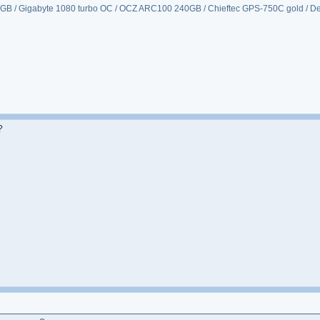
B / Gigabyte 1080 turbo OC / OCZ ARC100 240GB / Chieftec GPS-750C gold / De
?