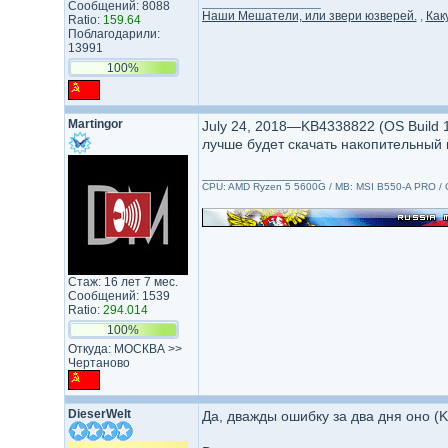
_________________
Сообщений: 8088
Наши Мешатели, или звери юзверей.
,
Как
Ratio:
159.64
Поблагодарили:
13991
100%
Martingor
July 24, 2018—KB4338822 (OS Build 
лучше будет скачать накопительный 
_________________
CPU: AMD Ryzen 5 5600G / MB: MSI B550-A PRO / G
Стаж: 16 лет 7 мес.
Сообщений: 1539
Ratio:
294.014
100%
Откуда: МОСКВА >>
Чертаново
DieserWelt
Да, дважды ошибку за два дня оно (