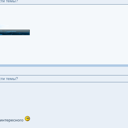
сти темы?
сти темы?
 интересного