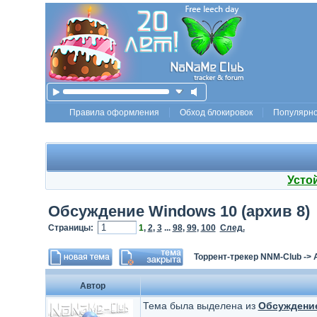
Правила оформления
Обход блокировок
Популярн
Усто
Обсуждение Windows 10 (архив 8)
Страницы:
1
,
2
,
3
...
98
,
99
,
100
След.
Торрент-трекер NNM-Club
->
Автор
Тема была выделена из
Обсуждение