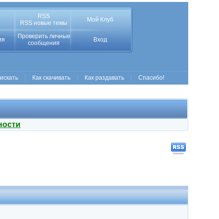
RSS
Мой Клуб
RSS новые темы
Проверить личные
ия
Вход
сообщения
 искать
Как скачивать
Как раздавать
Спасибо!
ности