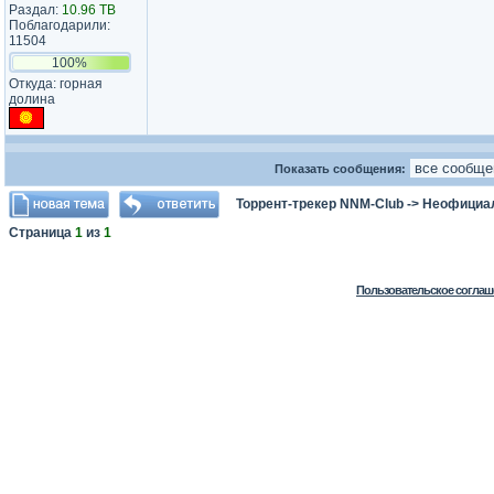
Раздал:
10.96 TB
Поблагодарили:
11504
100%
Откуда: горная
долина
Показать сообщения:
Торрент-трекер NNM-Club
->
Неофициа
Страница
1
из
1
Пользовательское соглаш