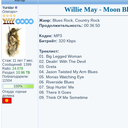
Автор
Yuridar
®
Willie May - Moon Bl
Олигарх+
Жанр:
Blues Rock, Country Rock
Продолжительность:
00:36:50
Кодек:
MP3
Битрейт:
320 Kbps
Треклист:
01. Big Legged Woman
Стаж: 11 лет 7 мес.
02. Dealin' With The Devil
Сообщений: 1399
03. Greta
Ratio:
24.078
04. Jason Twisted My Arm Blues
Раздал:
10.96 TB
Поблагодарили:
05. Monas Watching Eye
11504
06. Riverside Blues
100%
07. Stop Hurtin' Me
Откуда: горная
08. There It Goes
долина
09. Think Of Me Sometime