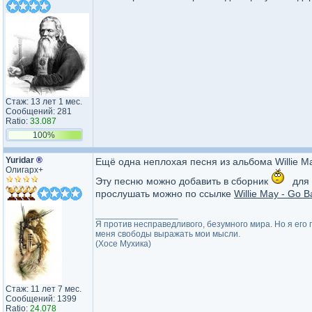
Стаж: 13 лет 1 мес.
Сообщений: 281
Ratio:
33.087
100%
Yuridar
®
Ещё одна неплохая песня из альбома Willie May
Олигарх+
Эту песню можно добавить в сборник
для 
прослушать можно по ссылке
Willie May - Go 
_________________
Я против несправедливого, безумного мира. Но я его 
меня свободы выражать мои мысли.
(Хосе Мухика)
Стаж: 11 лет 7 мес.
Сообщений: 1399
Ratio:
24.078