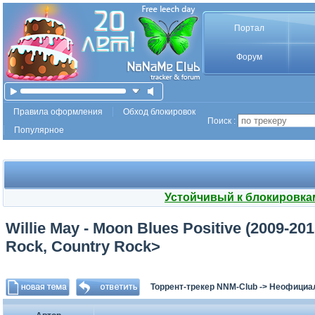
Портал
Форум
Правила оформления
Обход блокировок
Поиск :
Популярное
Устойчивый к блокировка
Willie May - Moon Blues Positive (2009-2
Rock, Country Rock>
Торрент-трекер NNM-Club
->
Неофициа