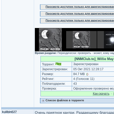
Просмотр доступен только для зарегистрирова
Просмотр доступен только для зарегистрирова
Просмотр доступен только для зарегистрирова
Время раздачи:
Периодически: проверить - может, кому на
[NNMClub.to]_Willie May 
Зарегистрирован
Торрент:
Зарегистрирован:
05 Окт 2021 12:28:17
Размер:
84.7 MB
(
)
Рейтинг:
4
(Голосов:
11
)
Поблагодарили:
43
Проверка:
Оформление проверено мод
Как cкачать
·
Список файлов в торренте
kulibin027
Очень приятное кантри. Раздающему благодар