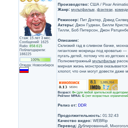
Производство:
США / Pixar Animatio
Жанр:
мультфильм
,
фэнтези
,
комед
Режиссер:
Пит Доктер, Дэвид Силве
Актеры:
Джон Гудман, Билли Криста
Тилли, Боб Питерсон, Джон Ратценбе
Стаж: 15 лет 3 мес.
Описание:
Сообщений: 1625
Склизкий гад в сливном бачке, мохн
Ratio:
858.615
Поблагодарили:
гигантские мокрицы под кроватью — 
188225
пугать детей, потому что из детских 
100%
Полнометражный
мультфильм
расска
Откуда: Новосибирск
мирная жизнь монстров оказывается п
хлопот, что они могут довести даже 
8.1
1,085,354
/10
Возраст:
0+
(для любой зрительской аудитории
Рейтинг MPAA:
G
(нет возрастных ограничений
Релиз от:
DDR
Продолжительность:
01:32:43
Качество видео:
WEBRip
Перевод:
Дублированный, Многогол