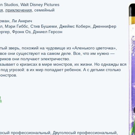
n Studios, Walt Disney Pictures
ия
,
приключения
, семейный
рман, Ли Анкрич
л, Мэри Гиббс, Стив Бушеми, Джеймс Коберн, Дженнифер
ргер, Фрэнк Оз, Дэниел Герсон
атый зверь, похожий на чудовище из «Аленького цветочка»,
все они существуют на самом деле. Все, что им нужно —
криков они получают электричество.
зывает о кризисах в мире монстров, их жизни. Но однажды вся
од угрозой: в их мир попадает ребенок. А с детьми столько
монстров.
)
)
осый профессиональный, Двуголосый профессиональный,