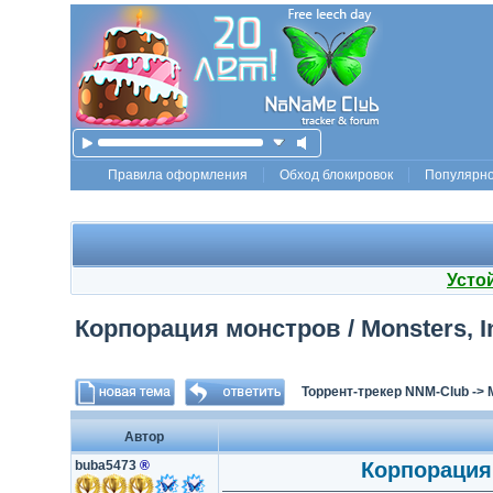
Правила оформления
Обход блокировок
Популярн
Усто
Корпорация монстров / Monsters, Inc
Торрент-трекер NNM-Club
->
Автор
buba5473
®
Корпорация м