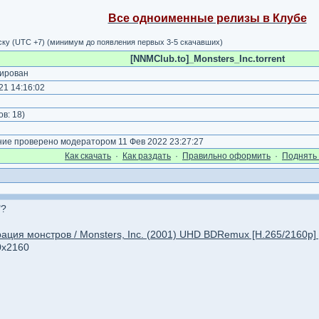
Все одноименные релизы в Клубе
рску (UTC +7) (минимум до появления первых 3-5 скачавших)
[NNMClub.to]_Monsters_Inc.torrent
ирован
1 14:16:02
)
ов:
18
)
е проверено модератором 11 Фев 2022 23:27:27
Как cкачать
·
Как раздать
·
Правильно оформить
·
Поднять 
"?
ация монстров / Monsters, Inc. (2001) UHD BDRemux [H.265/2160p] [
0x2160