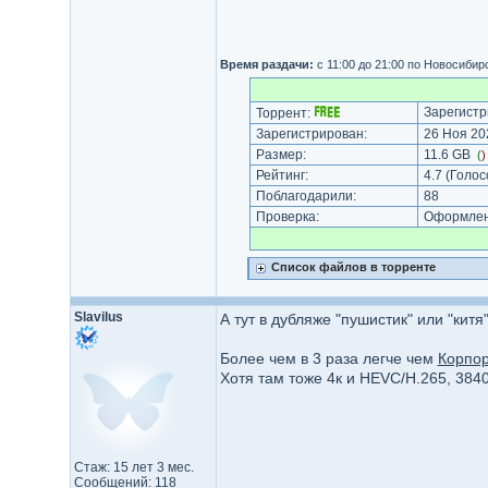
Время раздачи:
с 11:00 до 21:00 по Новосиби
Зарегистр
Торрент:
Зарегистрирован:
26 Ноя 202
Размер:
11.6 GB
(
Рейтинг:
4.7
(Голос
Поблагодарили:
88
Проверка:
Оформлени
Список файлов в торренте
Slavilus
А тут в дубляже "пушистик" или "китя
Более чем в 3 раза легче чем
Корпор
Хотя там тоже 4к и HEVC/H.265, 384
Стаж: 15 лет 3 мес.
Сообщений: 118