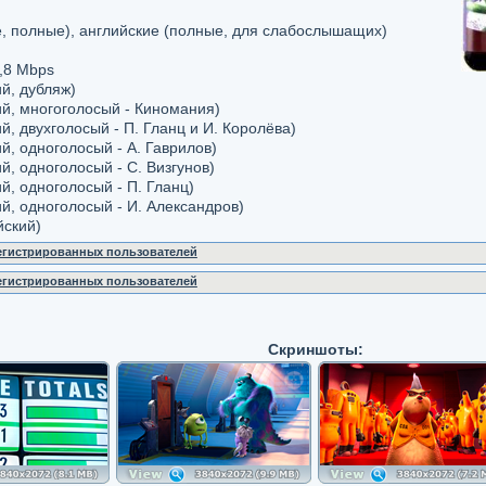
, полные), английские (полные, для слабослышащих)
,8 Mbps
ий, дубляж)
ий, многоголосый - Киномания)
й, двухголосый - П. Гланц и И. Королёва)
ий, одноголосый - А. Гаврилов)
й, одноголосый - С. Визгунов)
ий, одноголосый - П. Гланц)
ий, одноголосый - И. Александров)
йский)
регистрированных пользователей
регистрированных пользователей
Скриншоты: