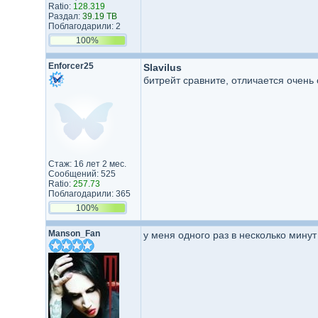
Ratio:
128.319
Раздал:
39.19 TB
Поблагодарили: 2
100%
Enforcer25
Slavilus
битрейт сравните, отличается очень
Стаж: 16 лет 2 мес.
Сообщений: 525
Ratio:
257.73
Поблагодарили: 365
100%
Manson_Fan
у меня одного раз в несколько минут