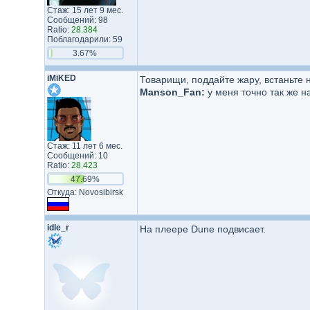
Стаж: 15 лет 9 мес.
Сообщений: 98
Ratio:
28.384
Поблагодарили: 59
3.67%
iMiKED
Товарищи, поддайте жару, встаньте н
Manson_Fan:
у меня точно так же на
Стаж: 11 лет 6 мес.
Сообщений: 10
Ratio:
28.423
47.69%
Откуда: Novosibirsk
idle_r
На плеере Dune подвисает.