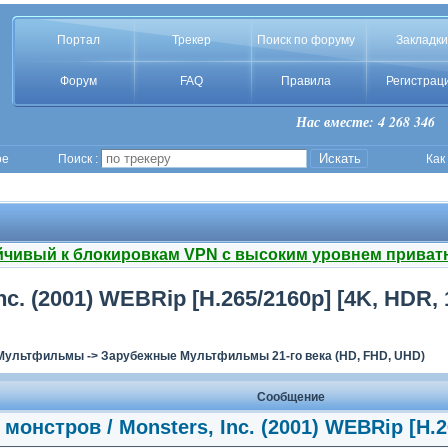
Портал
Трекер
Поиск по форуму
Закладки
Форум
FAQ
Правила
Регистрац
Нас вместе: 4 268 346
ое
Поиск :
Как
йчивый к блокировкам VPN с высоким уровнем приват
. (2001) WEBRip [H.265/2160p] [4K, HDR, 1
Мультфильмы
->
Зарубежные Мультфильмы 21-го века (HD, FHD, UHD)
Сообщение
онстров / Monsters, Inc. (2001) WEBRip [H.26