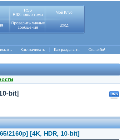
RSS
Мой Клуб
RSS новые темы
Проверить личные
ия
Вход
сообщения
 искать
Как скачивать
Как раздавать
Спасибо!
ности
0-bit]
5/2160p] [4K, HDR, 10-bit]