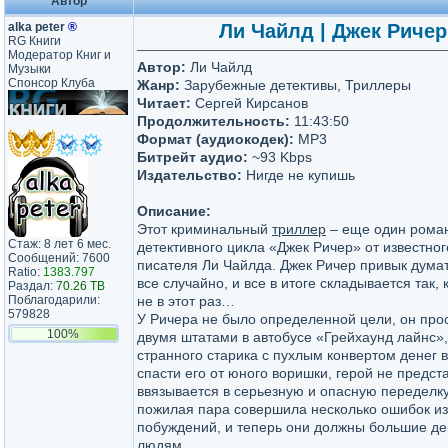
Автор
alka peter
®
Ли Чайлд | Джек Ричер 
RG Книги
Модератор Книг и
Автор:
Ли Чайлд
Музыки
Спонсор Клуба
Жанр:
Зарубежные детективы, Триллеры
Читает:
Сергей Кирсанов
Продолжительность:
11:43:50
Формат (аудиокодек):
MP3
Битрейт аудио:
~93 Kbps
Издательство:
Нигде не купишь
Описание:
Этот криминальный
триллер
– еще один роман
Стаж: 8 лет 6 мес.
детективного цикла «Джек Ричер» от известног
Сообщений: 7600
писателя Ли Чайлда. Джек Ричер привык думат
Ratio:
1383.797
все случайно, и все в итоге складывается так, 
Раздал:
70.26 TB
Поблагодарили:
не в этот раз…
579828
У Ричера не было определенной цели, он про
100%
двумя штатами в автобусе «Грейхаунд лайнс»,
странного старика с пухлым конвертом денег 
спасти его от юного воришки, герой не предста
ввязывается в серьезную и опасную переделку
пожилая пара совершила несколько ошибок и
побуждений, и теперь они должны большие де
людям.