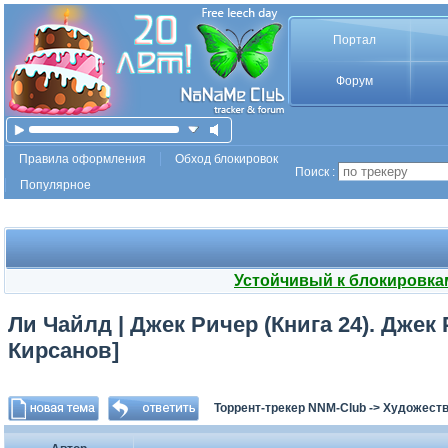
Портал
Форум
Правила оформления
Обход блокировок
Поиск :
Популярное
Устойчивый к блокировка
Ли Чайлд | Джек Ричер (Книга 24). Джек 
Кирсанов]
Торрент-трекер NNM-Club
->
Художеств