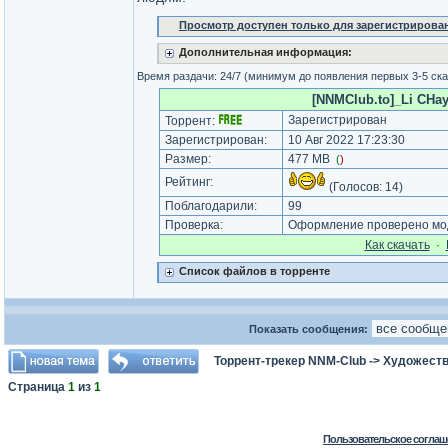
Просмотр доступен только для зарегистрирова
Дополнительная информация:
Время раздачи: 24/7 (минимум до появления первых 3-5 ск
[NNMClub.to]_Li CHayld
Зарегистрирован
Торрент:
Зарегистрирован:
10 Авг 2022 17:23:30
Размер:
477 MB
(
)
Рейтинг:
(Голосов:
14
)
Поблагодарили:
99
Проверка:
Оформление проверено моде
Как cкачать
·
Список файлов в торренте
Показать сообщения:
Торрент-трекер NNM-Club
->
Художеств
Страница
1
из
1
Пользовательское соглаш