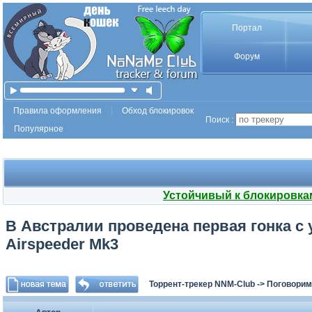
Портал
Форум
Правила оформления
Обход блокировок
Поиск :
Популярное
Устойчивый к блокировка
В Австралии проведена первая гонка с
Airspeeder Mk3
Торрент-трекер NNM-Club
->
Поговорим