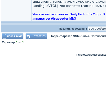
вида спорта, гонок на электрических летательн
Landing, eVTOL), что является главной целью 
Читать полностью на DailyTechInfo.Org » 
аппаратов Airspeeder Mk3
Показать сообщения:
Торрент-трекер NNM-Club
->
Поговорим
Страница
1
из
1
Пользовательское соглаш