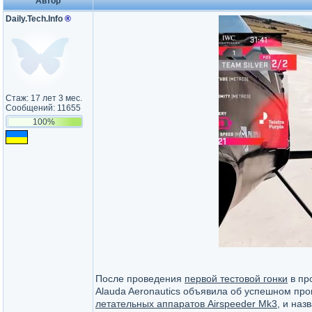
Автор
Daily.Tech.Info
®
Стаж: 17 лет 3 мес.
Сообщений: 11655
100%
После проведения
первой тестовой гонки
в пр
Alauda Aeronautics объявила об успешном пр
летательных аппаратов Airspeeder Mk3
, и наз